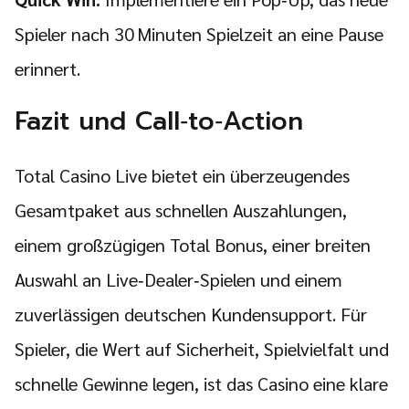
Spieler nach 30 Minuten Spielzeit an eine Pause
erinnert.
Fazit und Call‑to‑Action
Total Casino Live bietet ein überzeugendes
Gesamtpaket aus schnellen Auszahlungen,
einem großzügigen Total Bonus, einer breiten
Auswahl an Live‑Dealer‑Spielen und einem
zuverlässigen deutschen Kundensupport. Für
Spieler, die Wert auf Sicherheit, Spielvielfalt und
schnelle Gewinne legen, ist das Casino eine klare