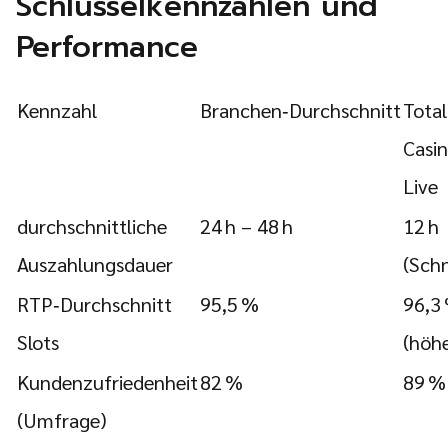
Schlüsselkennzahlen und
Performance
Kennzahl
Branchen‑Durchschnitt
Total
Casi
Live
durchschnittliche
24 h – 48 h
12 h
Auszahlungsdauer
(Schn
RTP‑Durchschnitt
95,5 %
96,3
Slots
(höhe
Kundenzufriedenheit
82 %
89 %
(Umfrage)