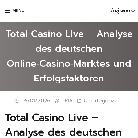
Skip
เข้าสู่ระบบ
MENU
to
content
Total Casino Live – Analyse
des deutschen
Online‑Casino‑Marktes und
Erfolgsfaktoren
05/01/2026
TPIA
Uncategorized
Total Casino Live –
Languages:
Analyse des deutschen