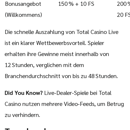
Bonusangebot
150 % + 10 FS
200 
(Willkommens)
20 F
Die schnelle Auszahlung von Total Casino Live
ist ein klarer Wettbewerbsvorteil. Spieler
erhalten ihre Gewinne meist innerhalb von
12 Stunden, verglichen mit dem
Branchendurchschnitt von bis zu 48 Stunden.
Did You Know?
Live‑Dealer‑Spiele bei Total
Casino nutzen mehrere Video‑Feeds, um Betrug
zu verhindern.