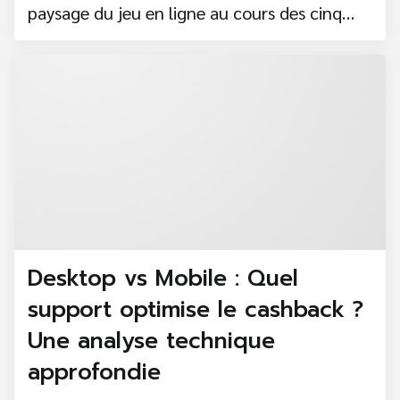
paysage du jeu en ligne au cours des cinq
dernières années. Autrefois cantonné à
quelques tables de roulette diffusées en
basse définition, le live s’est imposé comme
une expérience immersive où le joueur
échange en temps réel avec un croupier réel,
ressentant …
Desktop vs Mobile : Quel
support optimise le cashback ?
Une analyse technique
approfondie