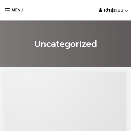
Skip
เข้าสู่ระบบ
MENU
to
content
Uncategorized
Languages: