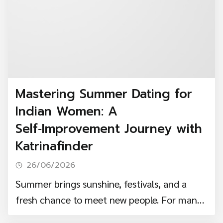
innovative matchmaking platform—to
increase response rates, improve safety, and
secur …
Mastering Summer Dating for
Indian Women: A
Self‑Improvement Journey with
Katrinafinder
26/06/2026
Summer brings sunshine, festivals, and a
fresh chance to meet new people. For many
Indian women, the season also sparks a