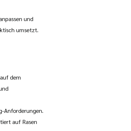
 anpassen und
aktisch umsetzt.
s auf dem
 und
ag‑Anforderungen.
tiert auf Rasen