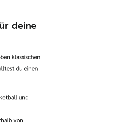
ür deine
ben klassischen
lltest du einen
ketball und
rhalb von