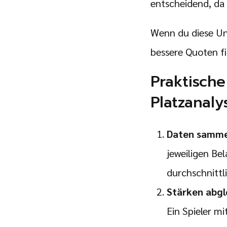
entscheidend, da 
Wenn du diese Un
bessere Quoten fi
Praktische
Platzanaly
Daten samm
jeweiligen Be
durchschnittl
Stärken abgl
Ein Spieler m