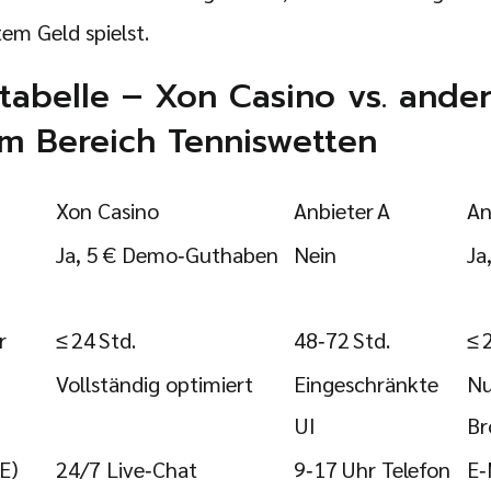
em Geld spielst.
tabelle – Xon Casino vs. ande
im Bereich Tenniswetten
Xon Casino
Anbieter A
An
Ja, 5 € Demo‑Guthaben
Nein
Ja
r
≤ 24 Std.
48‑72 Std.
≤ 
Vollständig optimiert
Eingeschränkte
Nu
UI
Br
E)
24/7 Live‑Chat
9‑17 Uhr Telefon
E‑