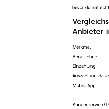
bevor du mit echt
Vergleichs
Anbieter 
Merkmal
Bonus ohne
Einzahlung
Auszahlungsdaue
Mobile App
Kundenservice (D