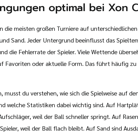
ingungen optimal bei Xon C
 die meisten großen Turniere auf unterschiedlichen 
und Sand. Jeder Untergrund beeinflusst das Spielte
nd die Fehlerrate der Spieler. Viele Wettende überse
f Favoriten oder aktuelle Form. Das führt häufig zu
 musst du verstehen, wie sich die Spielweise auf den
d welche Statistiken dabei wichtig sind. Auf Hartpl
ufschläger, weil der Ball schneller springt. Auf Rasen
Spieler, weil der Ball flach bleibt. Auf Sand sind Aus