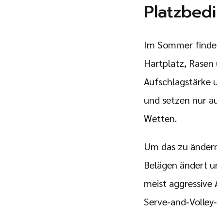
Platzbed
Im Sommer finden
Hartplatz, Rasen 
Aufschlagstärke u
und setzen nur au
Wetten.
Um das zu ändern,
Belägen ändert un
meist aggressive A
Serve‑and‑Volley‑