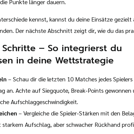
die Punkte länger dauern.
terschiede kennst, kannst du deine Einsätze gezielt
nden. Der nächste Abschnitt zeigt dir, wie du das pr
 Schritte – So integrierst du
sen in deine Wettstrategie
eln
– Schau dir die letzten 10 Matches jedes Spieler
lag an. Achte auf Siegquote, Break‑Points gewonnen
iche Aufschlaggeschwindigkeit.
eichen
– Vergleiche die Spieler‑Stärken mit den Bel
it starkem Aufschlag, aber schwacher Rückhand profi