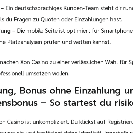
Search
– Ein deutschsprachiges Kunden‑Team steht dir run
for:
lls du Fragen zu Quoten oder Einzahlungen hast.
rung
– Die mobile Seite ist optimiert für Smartphone
ne Platzanalysen prüfen und wetten kannst.
 machen Xon Casino zu einer verlässlichen Wahl für Spi
fessionell umsetzen wollen.
rung, Bonus ohne Einzahlung u
sbonus – So startest du risik
on Casino ist unkompliziert. Du klickst auf Registrier
sswort ein und bestätigst deine Identität. Innerhalb