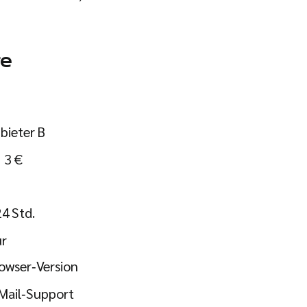
re
bieter B
, 3 €
24 Std.
r
owser‑Version
Mail‑Support