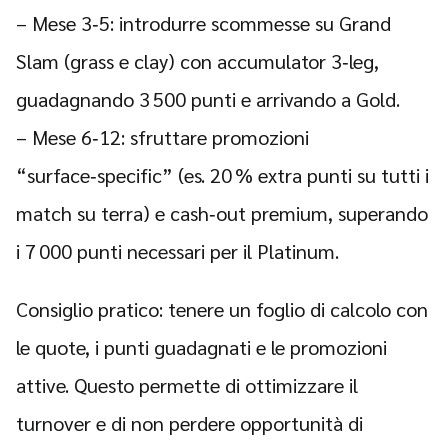
– Mese 3‑5: introdurre scommesse su Grand
Slam (grass e clay) con accumulator 3‑leg,
guadagnando 3 500 punti e arrivando a Gold.
– Mese 6‑12: sfruttare promozioni
“surface‑specific” (es. 20 % extra punti su tutti i
match su terra) e cash‑out premium, superando
i 7 000 punti necessari per il Platinum.
Consiglio pratico: tenere un foglio di calcolo con
le quote, i punti guadagnati e le promozioni
attive. Questo permette di ottimizzare il
turnover e di non perdere opportunità di