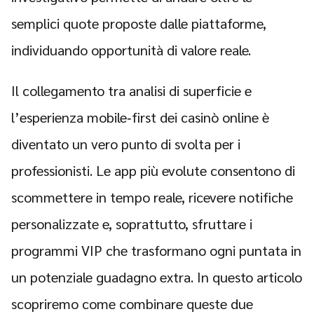
semplici quote proposte dalle piattaforme,
individuando opportunità di valore reale.
Il collegamento tra analisi di superficie e
l’esperienza mobile‑first dei casinò online è
diventato un vero punto di svolta per i
professionisti. Le app più evolute consentono di
scommettere in tempo reale, ricevere notifiche
personalizzate e, soprattutto, sfruttare i
programmi VIP che trasformano ogni puntata in
un potenziale guadagno extra. In questo articolo
scopriremo come combinare queste due