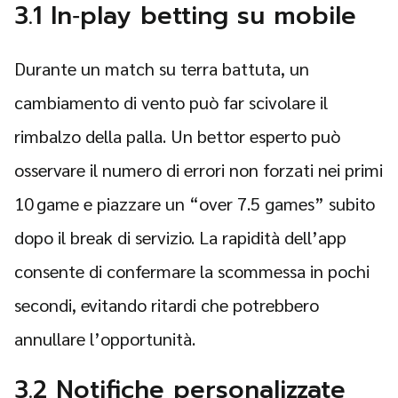
3.1 In‑play betting su mobile
Durante un match su terra battuta, un
cambiamento di vento può far scivolare il
rimbalzo della palla. Un bettor esperto può
osservare il numero di errori non forzati nei primi
10 game e piazzare un “over 7.5 games” subito
dopo il break di servizio. La rapidità dell’app
consente di confermare la scommessa in pochi
secondi, evitando ritardi che potrebbero
annullare l’opportunità.
3.2 Notifiche personalizzate