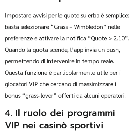
Impostare avvisi per le quote su erba è semplice:
basta selezionare “Grass – Wimbledon” nelle
preferenze e attivare la notifica “Quote > 2.10”.
Quando la quota scende, l’app invia un push,
permettendo di intervenire in tempo reale.
Questa funzione è particolarmente utile per i
giocatori VIP che cercano di massimizzare i
bonus “grass‑lover” offerti da alcuni operatori.
4. Il ruolo dei programmi
VIP nei casinò sportivi