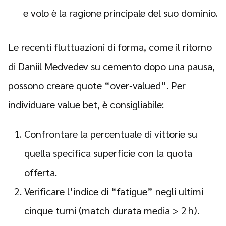
e volo è la ragione principale del suo dominio.
Le recenti fluttuazioni di forma, come il ritorno
di Daniil Medvedev su cemento dopo una pausa,
possono creare quote “over‑valued”. Per
individuare value bet, è consigliabile:
Confrontare la percentuale di vittorie su
quella specifica superficie con la quota
offerta.
Verificare l’indice di “fatigue” negli ultimi
cinque turni (match durata media > 2 h).