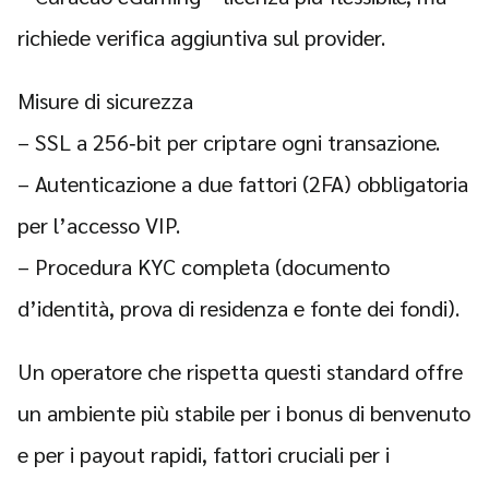
richiede verifica aggiuntiva sul provider.
Misure di sicurezza
– SSL a 256‑bit per criptare ogni transazione.
– Autenticazione a due fattori (2FA) obbligatoria
per l’accesso VIP.
– Procedura KYC completa (documento
d’identità, prova di residenza e fonte dei fondi).
Un operatore che rispetta questi standard offre
un ambiente più stabile per i bonus di benvenuto
e per i payout rapidi, fattori cruciali per i