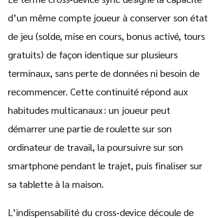
d’un même compte joueur à conserver son état
de jeu (solde, mise en cours, bonus activé, tours
gratuits) de façon identique sur plusieurs
terminaux, sans perte de données ni besoin de
recommencer. Cette continuité répond aux
habitudes multicanaux : un joueur peut
démarrer une partie de roulette sur son
ordinateur de travail, la poursuivre sur son
smartphone pendant le trajet, puis finaliser sur
sa tablette à la maison.
L’indispensabilité du cross‑device découle de