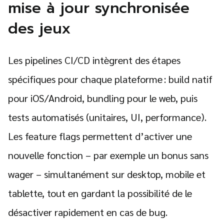
mise à jour synchronisée
des jeux
Les pipelines CI/CD intègrent des étapes
spécifiques pour chaque plateforme : build natif
pour iOS/Android, bundling pour le web, puis
tests automatisés (unitaires, UI, performance).
Les feature flags permettent d’activer une
nouvelle fonction – par exemple un bonus sans
wager – simultanément sur desktop, mobile et
tablette, tout en gardant la possibilité de le
désactiver rapidement en cas de bug.