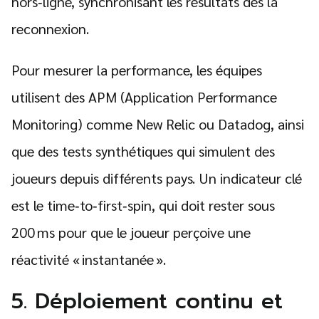
hors‑ligne, synchronisant les résultats dès la
reconnexion.
Pour mesurer la performance, les équipes
utilisent des APM (Application Performance
Monitoring) comme New Relic ou Datadog, ainsi
que des tests synthétiques qui simulent des
joueurs depuis différents pays. Un indicateur clé
est le time‑to‑first‑spin, qui doit rester sous
200 ms pour que le joueur perçoive une
réactivité « instantanée ».
5. Déploiement continu et