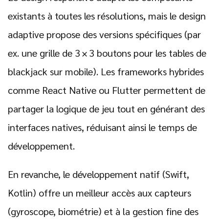
existants à toutes les résolutions, mais le design
adaptive propose des versions spécifiques (par
ex. une grille de 3 × 3 boutons pour les tables de
blackjack sur mobile). Les frameworks hybrides
comme React Native ou Flutter permettent de
partager la logique de jeu tout en générant des
interfaces natives, réduisant ainsi le temps de
développement.
En revanche, le développement natif (Swift,
Kotlin) offre un meilleur accès aux capteurs
(gyroscope, biométrie) et à la gestion fine des