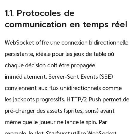
1.1. Protocoles de
communication en temps réel
WebSocket offre une connexion bidirectionnelle
persistante, idéale pour les jeux de table où
chaque décision doit être propagée
immédiatement. Server‑Sent Events (SSE)
conviennent aux flux unidirectionnels comme
les jackpots progressifs. HTTP/2 Push permet de
pré‑charger des assets (sprites, sons) avant
même que le joueur ne lance le spin. Par
exemple, le slot
Starburst
utilise WebSocket