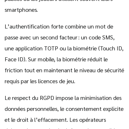
smartphones.
L’authentification forte combine un mot de
passe avec un second facteur : un code SMS,
une application TOTP ou la biométrie (Touch ID,
Face ID). Sur mobile, la biométrie réduit le
friction tout en maintenant le niveau de sécurité
requis par les licences de jeu.
Le respect du RGPD impose la minimisation des
données personnelles, le consentement explicite
et le droit à l’effacement. Les opérateurs