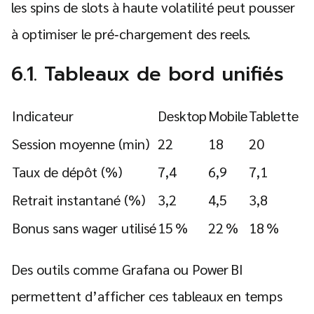
les spins de slots à haute volatilité peut pousser
à optimiser le pré‑chargement des reels.
6.1. Tableaux de bord unifiés
Indicateur
Desktop
Mobile
Tablette
Session moyenne (min)
22
18
20
Taux de dépôt (%)
7,4
6,9
7,1
Retrait instantané (%)
3,2
4,5
3,8
Bonus sans wager utilisé
15 %
22 %
18 %
Des outils comme Grafana ou Power BI
permettent d’afficher ces tableaux en temps