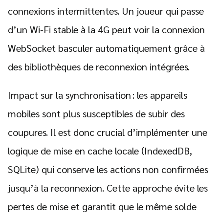
connexions intermittentes. Un joueur qui passe
d’un Wi‑Fi stable à la 4G peut voir la connexion
WebSocket basculer automatiquement grâce à
des bibliothèques de reconnexion intégrées.
Impact sur la synchronisation : les appareils
mobiles sont plus susceptibles de subir des
coupures. Il est donc crucial d’implémenter une
logique de mise en cache locale (IndexedDB,
SQLite) qui conserve les actions non confirmées
jusqu’à la reconnexion. Cette approche évite les
pertes de mise et garantit que le même solde