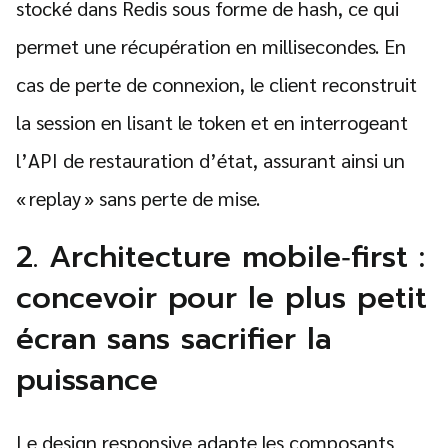
stocké dans Redis sous forme de hash, ce qui
permet une récupération en millisecondes. En
cas de perte de connexion, le client reconstruit
la session en lisant le token et en interrogeant
l’API de restauration d’état, assurant ainsi un
« replay » sans perte de mise.
2. Architecture mobile‑first :
concevoir pour le plus petit
écran sans sacrifier la
puissance
Le design responsive adapte les composants