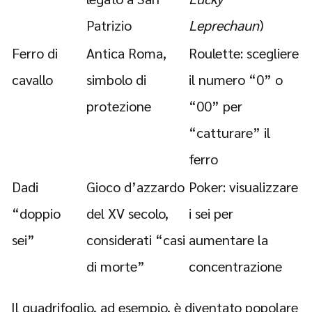
Patrizio
Leprechaun
)
Ferro di
Antica Roma,
Roulette: scegliere
cavallo
simbolo di
il numero “0” o
protezione
“00” per
“catturare” il
ferro
Dadi
Gioco d’azzardo
Poker: visualizzare
“doppio
del XV secolo,
i sei per
sei”
considerati “casi
aumentare la
di morte”
concentrazione
Il quadrifoglio, ad esempio, è diventato popolare