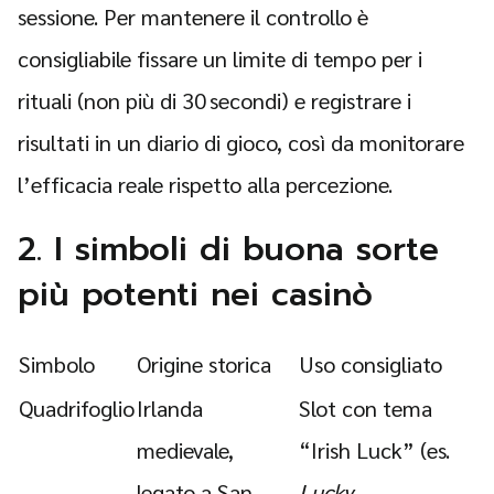
sessione. Per mantenere il controllo è
consigliabile fissare un limite di tempo per i
rituali (non più di 30 secondi) e registrare i
risultati in un diario di gioco, così da monitorare
l’efficacia reale rispetto alla percezione.
2. I simboli di buona sorte
più potenti nei casinò
Simbolo
Origine storica
Uso consigliato
Quadrifoglio
Irlanda
Slot con tema
medievale,
“Irish Luck” (es.
legato a San
Lucky