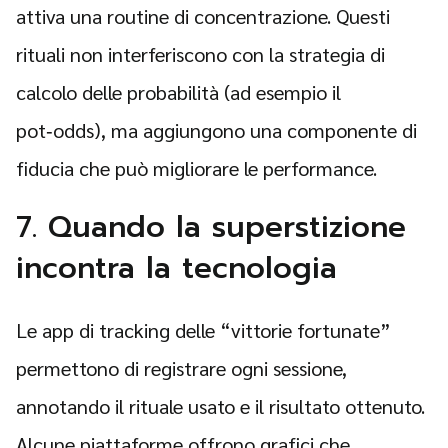
attiva una routine di concentrazione. Questi
rituali non interferiscono con la strategia di
calcolo delle probabilità (ad esempio il
pot‑odds), ma aggiungono una componente di
fiducia che può migliorare le performance.
7. Quando la superstizione
incontra la tecnologia
Le app di tracking delle “vittorie fortunate”
permettono di registrare ogni sessione,
annotando il rituale usato e il risultato ottenuto.
Alcune piattaforme offrono grafici che