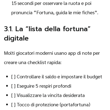
15 secondi per osservare la ruota e poi
pronuncia “Fortuna, guida le mie fiches”.
3.1. La “lista della fortuna”
digitale
Molti giocatori moderni usano app di note per
creare una checklist rapida:
[ ] Controllare il saldo e impostare il budget
[ ] Eseguire 5 respiri profondi
[ ] Visualizzare la vincita desiderata
[ ] Tocco di protezione (portafortuna)