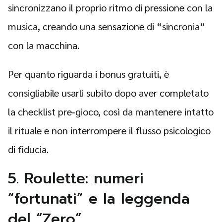
sincronizzano il proprio ritmo di pressione con la
musica, creando una sensazione di “sincronia”
con la macchina.
Per quanto riguarda i bonus gratuiti, è
consigliabile usarli subito dopo aver completato
la checklist pre‑gioco, così da mantenere intatto
il rituale e non interrompere il flusso psicologico
di fiducia.
5. Roulette: numeri
“fortunati” e la leggenda
del “Zero”