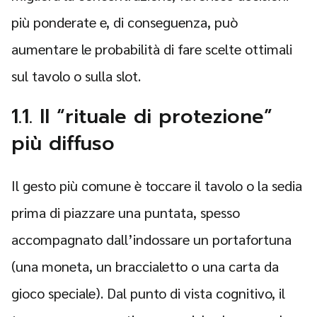
più ponderate e, di conseguenza, può
aumentare le probabilità di fare scelte ottimali
sul tavolo o sulla slot.
1.1. Il “rituale di protezione”
più diffuso
Il gesto più comune è toccare il tavolo o la sedia
prima di piazzare una puntata, spesso
accompagnato dall’indossare un portafortuna
(una moneta, un braccialetto o una carta da
gioco speciale). Dal punto di vista cognitivo, il