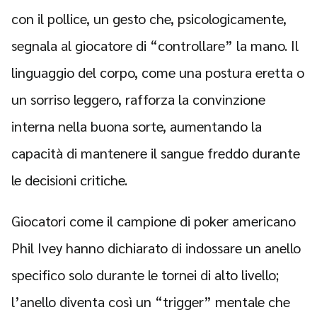
con il pollice, un gesto che, psicologicamente,
segnala al giocatore di “controllare” la mano. Il
linguaggio del corpo, come una postura eretta o
un sorriso leggero, rafforza la convinzione
interna nella buona sorte, aumentando la
capacità di mantenere il sangue freddo durante
le decisioni critiche.
Giocatori come il campione di poker americano
Phil Ivey hanno dichiarato di indossare un anello
specifico solo durante le tornei di alto livello;
l’anello diventa così un “trigger” mentale che