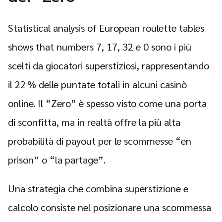
Statistical analysis of European roulette tables
shows that numbers 7, 17, 32 e 0 sono i più
scelti da giocatori superstiziosi, rappresentando
il 22 % delle puntate totali in alcuni casinò
online. Il “Zero” è spesso visto come una porta
di sconfitta, ma in realtà offre la più alta
probabilità di payout per le scommesse “en
prison” o “la partage”.
Una strategia che combina superstizione e
calcolo consiste nel posizionare una scommessa