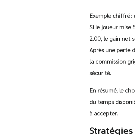
Exemple chiffré :
Si le joueur mise 
2.00, le gain net s
Après une perte 
la commission gri
sécurité.
En résumé, le cho
du temps disponib
à accepter.
Stratégie