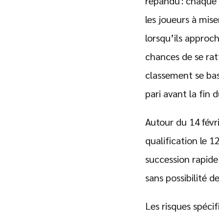
répandu : chaque 
les joueurs à mise
lorsqu’ils approch
chances de se ratt
classement se bas
pari avant la fin 
Autour du 14 févr
qualification le 12
succession rapide 
sans possibilité d
Les risques spéci