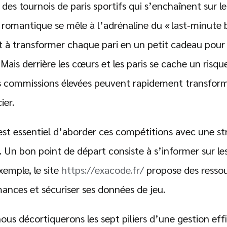
 des tournois de paris sportifs qui s’enchaînent sur 
 romantique se mêle à l’adrénaline du « last‑minute be
 à transformer chaque pari en un petit cadeau pour 
is derrière les cœurs et les paris se cache un risque 
es commissions élevées peuvent rapidement transform
ier.
 est essentiel d’aborder ces compétitions avec une st
. Un bon point de départ consiste à s’informer sur les
exemple, le site
https://exacode.fr/
propose des ressou
mances et sécuriser ses données de jeu.
nous décortiquerons les sept piliers d’une gestion ef