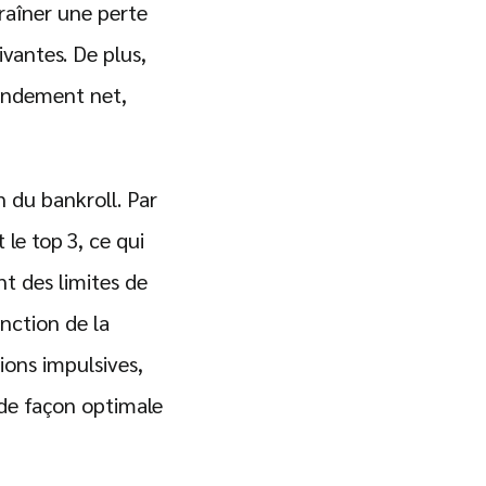
raîner une perte
ivantes. De plus,
rendement net,
n du bankroll. Par
le top 3, ce qui
t des limites de
onction de la
ions impulsives,
 de façon optimale