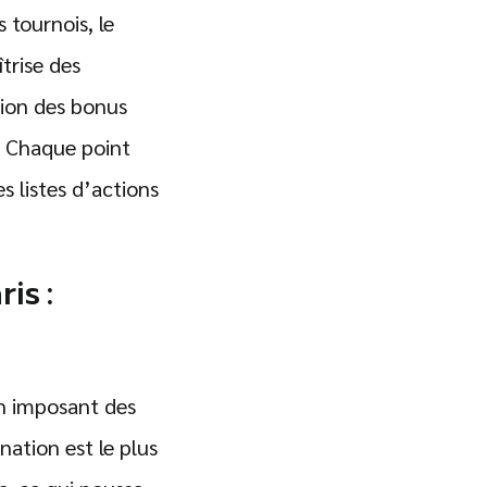
 tournois, le
trise des
ation des bonus
s. Chaque point
s listes d’actions
is :
un imposant des
nation est le plus