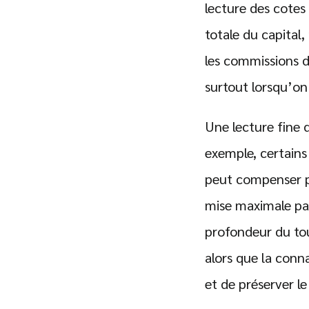
lecture des cotes
totale du capital,
les commissions d
surtout lorsqu’on
Une lecture fine d
exemple, certains
peut compenser pa
mise maximale par 
profondeur du tou
alors que la conn
et de préserver le 