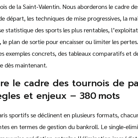
is de la Saint‑Valentin. Nous aborderons le cadre des
de départ, les techniques de mise progressives, la maî
e statistique des sports les plus rentables, l’exploit
, le plan de sortie pour encaisser ou limiter les perte
des exemples concrets, des tableaux comparatifs et de
e dès maintenant.
 le cadre des tournois de par
ègles et enjeux – 380 mots
aris sportifs se déclinent en plusieurs formats, chac
tes en termes de gestion du bankroll. Le single‑elimi