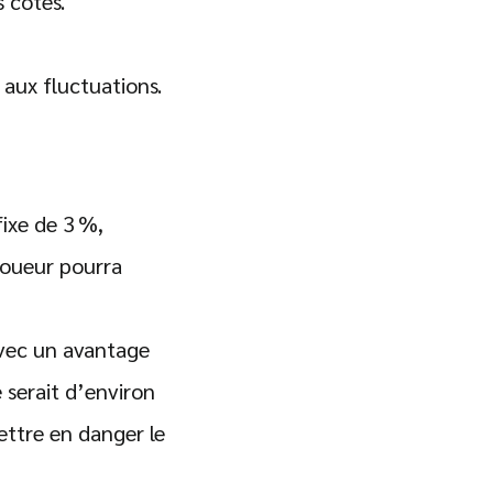
 cotes.
 aux fluctuations.
ixe de 3 %,
joueur pourra
 avec un avantage
 serait d’environ
ettre en danger le