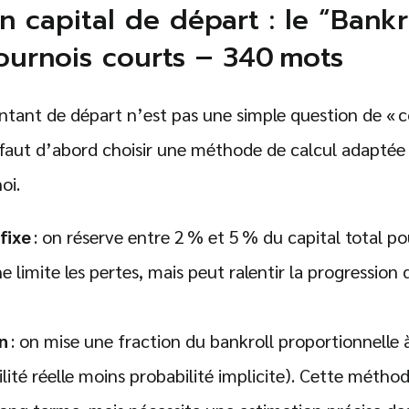
Search
n capital de départ : le “Bankr
for:
ournois courts – 340 mots
tant de départ n’est pas une simple question de « c
faut d’abord choisir une méthode de calcul adaptée à
oi.
fixe
: on réserve entre 2 % et 5 % du capital total p
 limite les pertes, mais peut ralentir la progression 
on
: on mise une fraction du bankroll proportionnelle 
lité réelle moins probabilité implicite). Cette métho