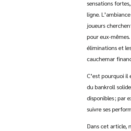
sensations fortes,
ligne. L’ambiance
joueurs cherchent
pour eux-mêmes. Ma
éliminations et l
cauchemar financ
C’est pourquoi il
du bankroll solide
disponibles ; par 
suivre ses perfor
Dans cet article, 