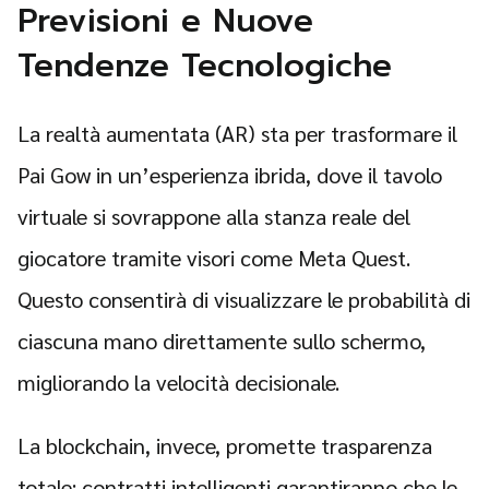
Previsioni e Nuove
Tendenze Tecnologiche
La realtà aumentata (AR) sta per trasformare il
Pai Gow in un’esperienza ibrida, dove il tavolo
virtuale si sovrappone alla stanza reale del
giocatore tramite visori come Meta Quest.
Questo consentirà di visualizzare le probabilità di
ciascuna mano direttamente sullo schermo,
migliorando la velocità decisionale.
La blockchain, invece, promette trasparenza
totale: contratti intelligenti garantiranno che le