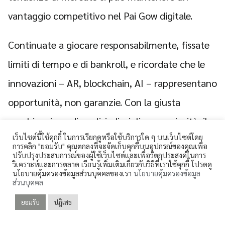
vantaggio competitivo nel Pai Gow digitale.
Continuate a giocare responsabilmente, fissate
limiti di tempo e di bankroll, e ricordate che le
innovazioni – AR, blockchain, AI – rappresentano
opportunità, non garanzie. Con la giusta
combinazione di analisi, disciplina e curiosità, il
เว็บไซต์นี้ใช้คุกกี้ ในการเรียกดูหรือใช้บริการใด ๆ บนเว็บไซต์โดย
Pai Gow rimarrà una delle esperienze più
การคลิก "ยอมรับ" คุณตกลงที่จะจัดเก็บคุกกี้บนอุปกรณ์ของคุณเพื่อ
ปรับปรุงประสบการณ์ของผู้ใช้เว็บไซต์และเพื่อวัตถุประสงค์ในการ
affascinanti e profittevoli del panorama dei
วิเคราะห์และการตลาด เรียนรู้เพิ่มเติมเกี่ยวกับวิธีที่เราใช้คุกกี้ โปรดดู
นโยบายคุ้มครองข้อมูลส่วนบุคคลของเรา
นโยบายคุ้มครองข้อมูล
casino online.
ส่วนบุคคล
ยอมรับ
ปฎิเสธ
© 2026 TPIA-SYNERGY. All rights reserved.