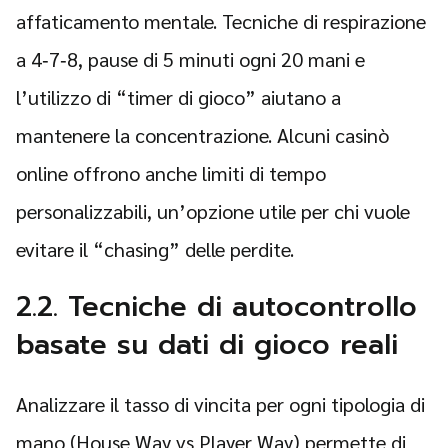
affaticamento mentale. Tecniche di respirazione
a 4‑7‑8, pause di 5 minuti ogni 20 mani e
l’utilizzo di “timer di gioco” aiutano a
mantenere la concentrazione. Alcuni casinò
online offrono anche limiti di tempo
personalizzabili, un’opzione utile per chi vuole
evitare il “chasing” delle perdite.
2.2. Tecniche di autocontrollo
basate su dati di gioco reali
Analizzare il tasso di vincita per ogni tipologia di
mano (House Way vs Player Way) permette di