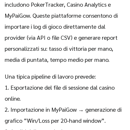
includono PokerTracker, Casino Analytics e
MyPaiGow. Queste piattaforme consentono di
importare i log di gioco direttamente dal
provider (via API o file CSV) e generare report
personalizzati su: tasso di vittoria per mano,
media di puntata, tempo medio per mano.
Una tipica pipeline di lavoro prevede:
1. Esportazione del file di sessione dal casino
online.
2. Importazione in MyPaiGow → generazione di
grafico “Win/Loss per 20‑hand window”.