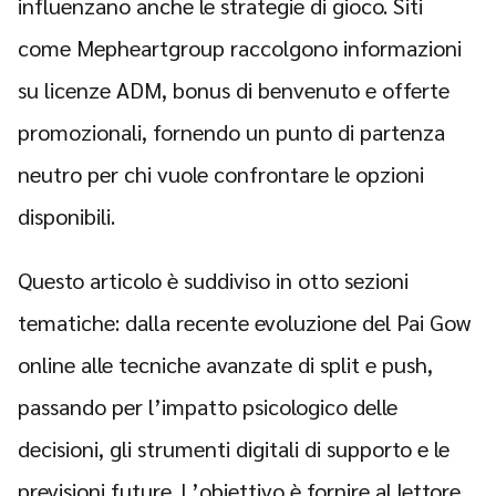
influenzano anche le strategie di gioco. Siti
come Mepheartgroup raccolgono informazioni
su licenze ADM, bonus di benvenuto e offerte
promozionali, fornendo un punto di partenza
neutro per chi vuole confrontare le opzioni
disponibili.
Questo articolo è suddiviso in otto sezioni
tematiche: dalla recente evoluzione del Pai Gow
online alle tecniche avanzate di split e push,
passando per l’impatto psicologico delle
decisioni, gli strumenti digitali di supporto e le
previsioni future. L’obiettivo è fornire al lettore