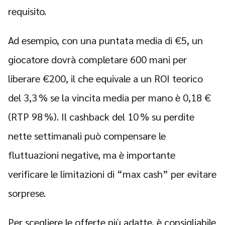
requisito.
Ad esempio, con una puntata media di €5, un
giocatore dovrà completare 600 mani per
liberare €200, il che equivale a un ROI teorico
del 3,3 % se la vincita media per mano è 0,18 €
(RTP 98 %). Il cashback del 10 % su perdite
nette settimanali può compensare le
fluttuazioni negative, ma è importante
verificare le limitazioni di “max cash” per evitare
sorprese.
Per scegliere le offerte più adatte, è consigliabile