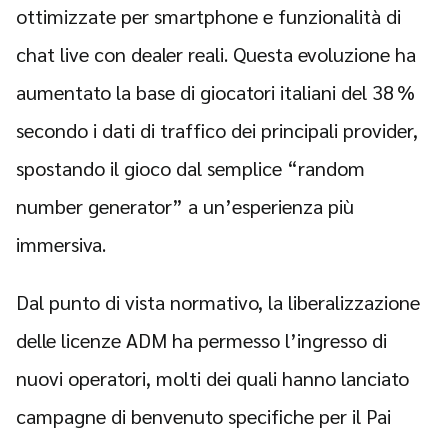
ottimizzate per smartphone e funzionalità di
chat live con dealer reali. Questa evoluzione ha
aumentato la base di giocatori italiani del 38 %
secondo i dati di traffico dei principali provider,
spostando il gioco dal semplice “random
number generator” a un’esperienza più
immersiva.
Dal punto di vista normativo, la liberalizzazione
delle licenze ADM ha permesso l’ingresso di
nuovi operatori, molti dei quali hanno lanciato
campagne di benvenuto specifiche per il Pai