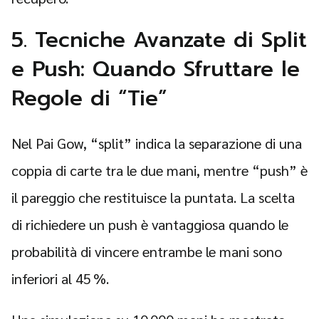
5. Tecniche Avanzate di Split
e Push: Quando Sfruttare le
Regole di “Tie”
Nel Pai Gow, “split” indica la separazione di una
coppia di carte tra le due mani, mentre “push” è
il pareggio che restituisce la puntata. La scelta
di richiedere un push è vantaggiosa quando le
probabilità di vincere entrambe le mani sono
inferiori al 45 %.