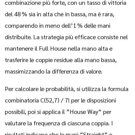
combinazione più forte, con un tasso di vittoria
del 48 % sia in alta che in bassa, ma è rara,
comparendo in meno dell’1 % delle mani
distribuite. La strategia più efficace consiste nel
mantenere il Full House nella mano alta e
trasferire le coppie residue alla mano bassa,
massimizzando la differenza di valore.
Per calcolare le probabilità, si utilizza la formula
combinatoria C(52,7) / 7! per le disposizioni
possibili, poi si applica il “House Way” per
valutare la frequenza di ciascuna coppia. I
risultati indicano che le mani “Straight” e