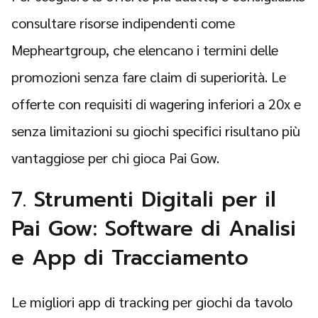
consultare risorse indipendenti come
Mepheartgroup, che elencano i termini delle
promozioni senza fare claim di superiorità. Le
offerte con requisiti di wagering inferiori a 20x e
senza limitazioni su giochi specifici risultano più
vantaggiose per chi gioca Pai Gow.
7. Strumenti Digitali per il
Pai Gow: Software di Analisi
e App di Tracciamento
Le migliori app di tracking per giochi da tavolo