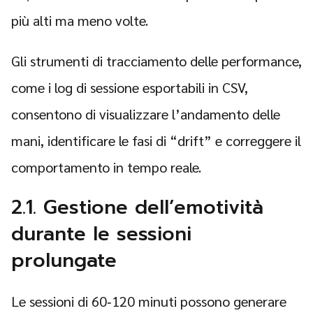
più alti ma meno volte.
Gli strumenti di tracciamento delle performance,
come i log di sessione esportabili in CSV,
consentono di visualizzare l’andamento delle
mani, identificare le fasi di “drift” e correggere il
comportamento in tempo reale.
2.1. Gestione dell’emotività
durante le sessioni
prolungate
Le sessioni di 60‑120 minuti possono generare