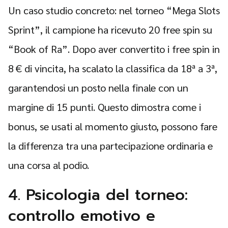
Un caso studio concreto: nel torneo “Mega Slots
Sprint”, il campione ha ricevuto 20 free spin su
“Book of Ra”. Dopo aver convertito i free spin in
8 € di vincita, ha scalato la classifica da 18ª a 3ª,
garantendosi un posto nella finale con un
margine di 15 punti. Questo dimostra come i
bonus, se usati al momento giusto, possono fare
la differenza tra una partecipazione ordinaria e
una corsa al podio.
4. Psicologia del torneo:
controllo emotivo e