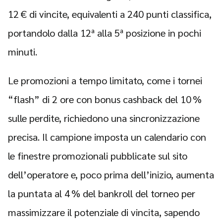
12 € di vincite, equivalenti a 240 punti classifica,
Search
portandolo dalla 12ª alla 5ª posizione in pochi
for:
minuti.
Le promozioni a tempo limitato, come i tornei
“flash” di 2 ore con bonus cashback del 10 %
sulle perdite, richiedono una sincronizzazione
precisa. Il campione imposta un calendario con
le finestre promozionali pubblicate sul sito
dell’operatore e, poco prima dell’inizio, aumenta
la puntata al 4 % del bankroll del torneo per
massimizzare il potenziale di vincita, sapendo