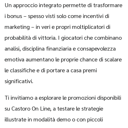
Un approccio integrato permette di trasformare
i bonus – spesso visti solo come incentivi di
marketing – in veri e propri moltiplicatori di
probabilità di vittoria. I giocatori che combinano
analisi, disciplina finanziaria e consapevolezza
emotiva aumentano le proprie chance di scalare
le classifiche e di portare a casa premi
significativi.
Ti invitiamo a esplorare le promozioni disponibili
su Castoro On Line, a testare le strategie
illustrate in modalità demo o con piccoli