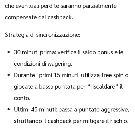
che eventuali perdite saranno parzialmente
compensate dal cashback.
Strategia di sincronizzazione:
30 minuti prima: verifica il saldo bonus e le
condizioni di wagering.
Durante i primi 15 minuti: utilizza free spin o
giocate a bassa puntata per “riscaldare” il
conto.
Ultimi 45 minuti: passa a puntate aggressive,
sfruttando il cashback per mitigare il rischio.