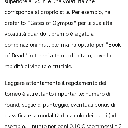
superiore al 96 % e una volatilità che
corrisponda al proprio stile. Per esempio, ha
preferito “Gates of Olympus” per la sua alta
volatilità quando il premio è legato a
combinazioni multiple, ma ha optato per “Book
of Dead” in tornei a tempo limitato, dove la
rapidità di vincita è cruciale.
Leggere attentamente il regolamento del
torneo è altrettanto importante: numero di
round, soglie di punteggio, eventuali bonus di
classifica e la modalità di calcolo dei punti (ad
esempio, 1 punto per ogni 0,10 € scommessi o 2