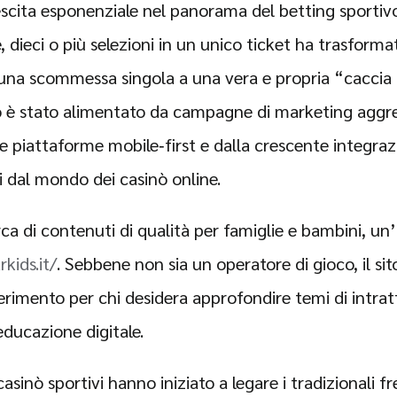
scita esponenziale nel panorama del betting sportivo.
dieci o più selezioni in un unico ticket ha trasforma
 una scommessa singola a una vera e propria “caccia 
è stato alimentato da campagne di marketing aggre
e piattaforme mobile‑first e dalla crescente integraz
 dal mondo dei casinò online.
erca di contenuti di qualità per famiglie e bambini, un
kids.it/
. Sebbene non sia un operatore di gioco, il sit
erimento per chi desidera approfondire temi di intra
educazione digitale.
asinò sportivi hanno iniziato a legare i tradizionali fre