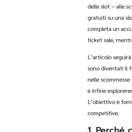
delle slot – alle 
gratuiti su una s
completa un accu
ticket sale, mentre
L’articolo seguir
sono diventati il
nelle scommesse s
e infine esplorere
L’obiettivo è forn
competitive.
1. Perché 