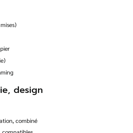
 mises)
pier
ie)
aming
ie, design
ation, combiné
, compatibles