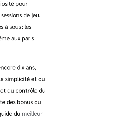
iosité pour
sessions de jeu.
 à sous : les
ême aux paris
ncore dix ans,
a simplicité et du
e et du contrôle du
fite des bonus du
 guide du
meilleur