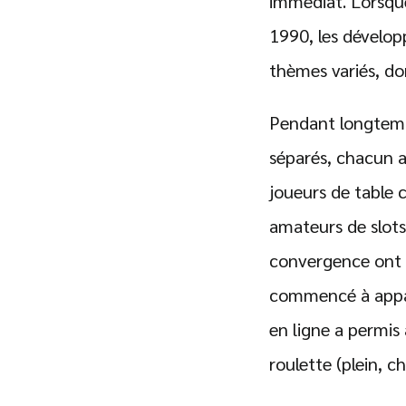
immédiat. Lorsque
1990, les dévelop
thèmes variés, don
Pendant longtemps
séparés, chacun a
joueurs de table c
amateurs de slots 
convergence ont é
commencé à appara
en ligne a permis 
roulette (plein, c