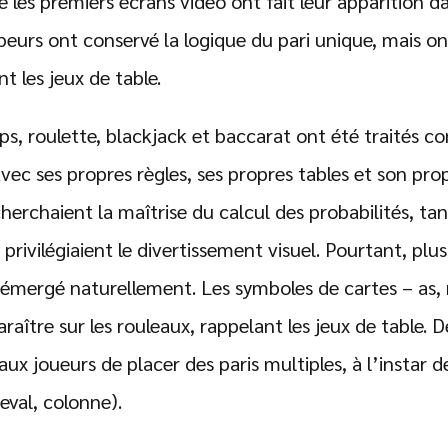
 les premiers écrans vidéo ont fait leur apparition d
peurs ont conservé la logique du pari unique, mais on
t les jeux de table.
, roulette, blackjack et baccarat ont été traités 
vec ses propres règles, ses propres tables et son prop
herchaient la maîtrise du calcul des probabilités, tan
privilégiaient le divertissement visuel. Pourtant, plus
mergé naturellement. Les symboles de cartes – as, 
ître sur les rouleaux, rappelant les jeux de table. 
aux joueurs de placer des paris multiples, à l’instar d
heval, colonne).