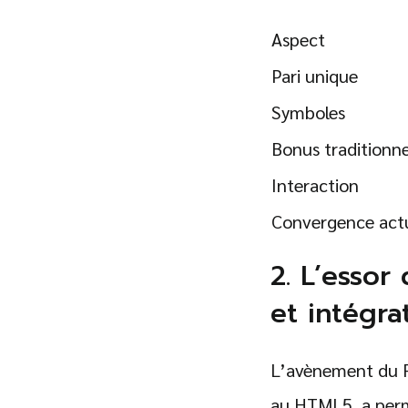
Aspect
Pari unique
Symboles
Bonus traditionne
Interaction
Convergence actu
2. L’essor
et intégr
L’avènement du 
au HTML5, a permi