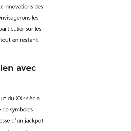
x innovations des
envisagerons les
rticulier sur les
 tout en restant
lien avec
ut du XXᵉ siècle,
e de symboles
messe d’un jackpot