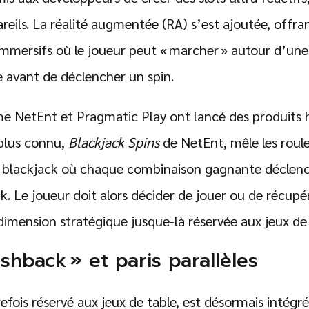
reils. La réalité augmentée (RA) s’est ajoutée, offra
mersifs où le joueur peut « marcher » autour d’une
le avant de déclencher un spin.
e NetEnt et Pragmatic Play ont lancé des produits h
 plus connu,
Blackjack Spins
de NetEnt, mêle les roule
e blackjack où chaque combinaison gagnante déclenc
k. Le joueur doit alors décider de jouer ou de récupér
dimension stratégique jusque‑là réservée aux jeux de 
shback » et paris parallèles
fois réservé aux jeux de table, est désormais intégré