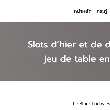
Skip
หน้าหลัก
กระทู้
to
content
Slots d’hier et de
jeu de table e
Languages:
Le Black Friday e