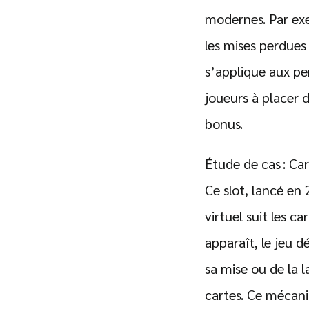
modernes. Par ex
les mises perdues
s’applique aux pe
joueurs à placer 
bonus.
Étude de cas : Ca
Ce slot, lancé en
virtuel suit les c
apparaît, le jeu 
sa mise ou de la 
cartes. Ce mécan