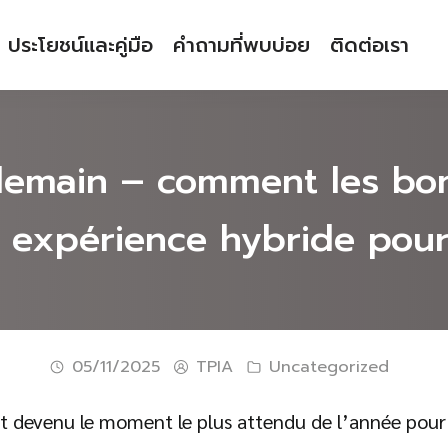
ประโยชน์และคู่มือ
คำถามที่พบบ่อย
ติดต่อเรา
 demain – comment les bo
n expérience hybride pour 
05/11/2025
TPIA
Uncategorized
st devenu le moment le plus attendu de l’année pour