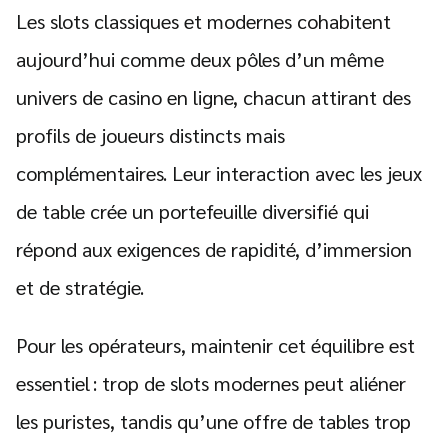
Les slots classiques et modernes cohabitent
aujourd’hui comme deux pôles d’un même
univers de casino en ligne, chacun attirant des
profils de joueurs distincts mais
complémentaires. Leur interaction avec les jeux
de table crée un portefeuille diversifié qui
répond aux exigences de rapidité, d’immersion
et de stratégie.
Pour les opérateurs, maintenir cet équilibre est
essentiel : trop de slots modernes peut aliéner
les puristes, tandis qu’une offre de tables trop