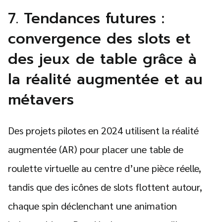
7. Tendances futures :
convergence des slots et
des jeux de table grâce à
la réalité augmentée et au
métavers
Des projets pilotes en 2024 utilisent la réalité
augmentée (AR) pour placer une table de
roulette virtuelle au centre d’une pièce réelle,
tandis que des icônes de slots flottent autour,
chaque spin déclenchant une animation