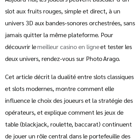
slot aux fruits rouges, simple et direct, à un
univers 3D aux bandes‑sonores orchestrées, sans
jamais quitter la même plateforme. Pour
découvrir le
meilleur casino en ligne
et tester les
deux univers, rendez‑vous sur Photo Arago.
Cet article décrit la dualité entre slots classiques
et slots modernes, montre comment elle
influence le choix des joueurs et la stratégie des
opérateurs, et explique comment les jeux de
table (blackjack, roulette, baccarat) continuent
de jouer un rôle central dans le portefeuille des