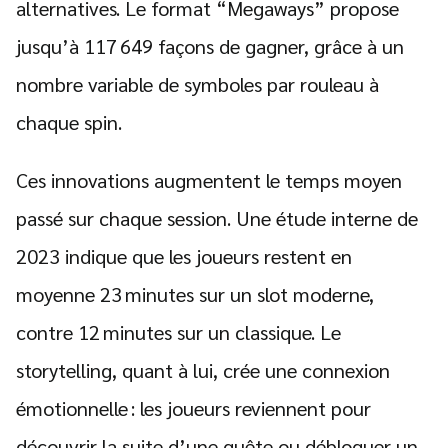
alternatives. Le format “Megaways” propose
jusqu’à 117 649 façons de gagner, grâce à un
nombre variable de symboles par rouleau à
chaque spin.
Ces innovations augmentent le temps moyen
passé sur chaque session. Une étude interne de
2023 indique que les joueurs restent en
moyenne 23 minutes sur un slot moderne,
contre 12 minutes sur un classique. Le
storytelling, quant à lui, crée une connexion
émotionnelle : les joueurs reviennent pour
découvrir la suite d’une quête ou débloquer un