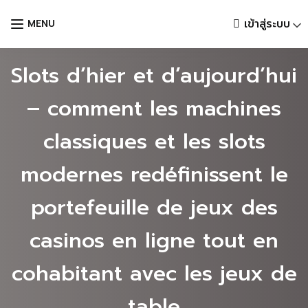
Skip
เข้าสู่ระบบ
MENU
to
content
Slots d’hier et d’aujourd’hui
– comment les machines
classiques et les slots
modernes redéfinissent le
portefeuille de jeux des
casinos en ligne tout en
Languages:
cohabitant avec les jeux de
table