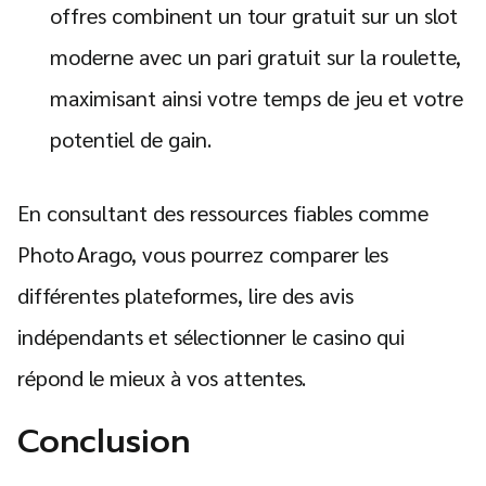
offres combinent un tour gratuit sur un slot
moderne avec un pari gratuit sur la roulette,
maximisant ainsi votre temps de jeu et votre
potentiel de gain.
En consultant des ressources fiables comme
Photo Arago, vous pourrez comparer les
différentes plateformes, lire des avis
indépendants et sélectionner le casino qui
répond le mieux à vos attentes.
Conclusion