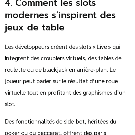
4. Comment les slots
modernes s’inspirent des
jeux de table
Les développeurs créent des slots « Live » qui
intègrent des croupiers virtuels, des tables de
roulette ou de blackjack en arrière‑plan. Le
joueur peut parier sur le résultat d’une roue
virtuelle tout en profitant des graphismes d’un
slot.
Des fonctionnalités de side‑bet, héritées du
poker ou du baccarat, offrent des paris