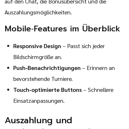
auf den Chat, die Bonusübersicht und die
Auszahlungsmöglichkeiten.
Mobile‑Features im Überblick
Responsive Design
– Passt sich jeder
Bildschirmgröße an.
Push‑Benachrichtigungen
– Erinnern an
bevorstehende Turniere.
Touch‑optimierte Buttons
– Schnellere
Einsatzanpassungen.
Auszahlung und