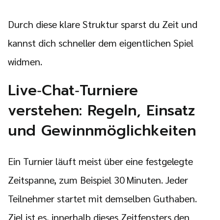
Durch diese klare Struktur sparst du Zeit und
kannst dich schneller dem eigentlichen Spiel
widmen.
Live‑Chat‑Turniere
verstehen: Regeln, Einsatz
und Gewinnmöglichkeiten
Ein Turnier läuft meist über eine festgelegte
Zeitspanne, zum Beispiel 30 Minuten. Jeder
Teilnehmer startet mit demselben Guthaben.
Ziel ist es, innerhalb dieses Zeitfensters den