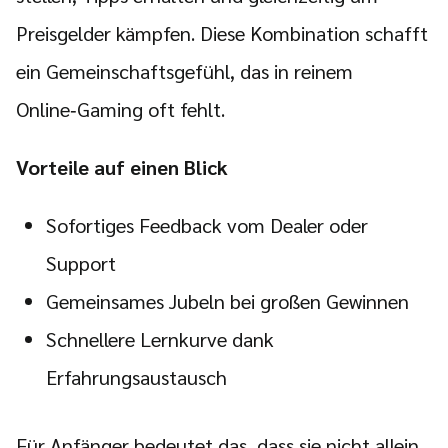
Preisgelder kämpfen. Diese Kombination schafft
ein Gemeinschaftsgefühl, das in reinem
Online‑Gaming oft fehlt.
Vorteile auf einen Blick
Sofortiges Feedback vom Dealer oder
Support
Gemeinsames Jubeln bei großen Gewinnen
Schnellere Lernkurve dank
Erfahrungsaustausch
Für Anfänger bedeutet das, dass sie nicht allein