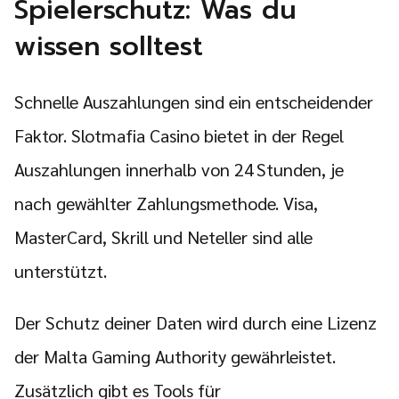
Spielerschutz: Was du
wissen solltest
Schnelle Auszahlungen sind ein entscheidender
Faktor. Slotmafia Casino bietet in der Regel
Auszahlungen innerhalb von 24 Stunden, je
nach gewählter Zahlungsmethode. Visa,
MasterCard, Skrill und Neteller sind alle
unterstützt.
Der Schutz deiner Daten wird durch eine Lizenz
der Malta Gaming Authority gewährleistet.
Zusätzlich gibt es Tools für