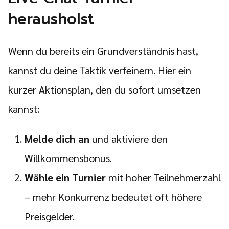
herausholst
Wenn du bereits ein Grundverständnis hast,
kannst du deine Taktik verfeinern. Hier ein
kurzer Aktionsplan, den du sofort umsetzen
kannst:
Melde dich an
und aktiviere den
Willkommensbonus.
Wähle ein Turnier
mit hoher Teilnehmerzahl
– mehr Konkurrenz bedeutet oft höhere
Preisgelder.