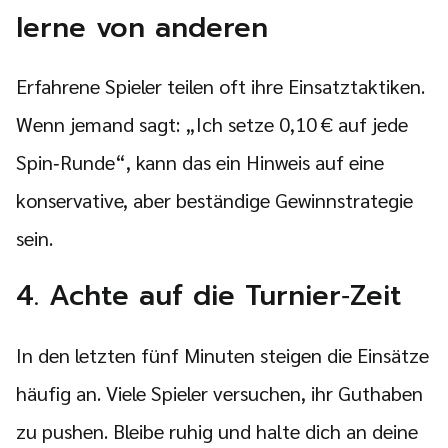
lerne von anderen
Erfahrene Spieler teilen oft ihre Einsatztaktiken.
Wenn jemand sagt: „Ich setze 0,10 € auf jede
Search
Spin‑Runde“, kann das ein Hinweis auf eine
for:
konservative, aber beständige Gewinnstrategie
sein.
4. Achte auf die Turnier‑Zeit
In den letzten fünf Minuten steigen die Einsätze
häufig an. Viele Spieler versuchen, ihr Guthaben
zu pushen. Bleibe ruhig und halte dich an deine