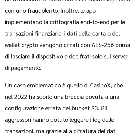
con uno fraudolento. Inoltre, le app
implementano la crittografia end‑to‑end per le
transazioni finanziarie: i dati della carta o del
wallet crypto vengono cifrati con AES‑256 prima
di lasciare il dispositivo e decifrati solo sul server
di pagamento.
Un caso emblematico è quello di CasinoX, che
nel 2022 ha subito una breccia dovuta a una
configurazione errata del bucket S3. Gli
aggressori hanno potuto leggere i log delle
transazioni, ma grazie alla cifratura dei dati