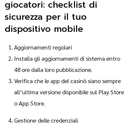
giocatori: checklist di
sicurezza per il tuo
dispositivo mobile
Aggiornamenti regolari
Installa gli aggiornamenti di sistema entro
48 ore dalla loro pubblicazione.
Verifica che le app del casinò siano sempre
all’ultima versione disponibile sul Play Store
o App Store.
Gestione delle credenziali