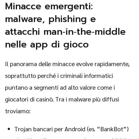
Minacce emergenti:
malware, phishing e
attacchi man‑in‑the‑middle
nelle app di gioco
Il panorama delle minacce evolve rapidamente,
soprattutto perché i criminali informatici
puntano a segmenti ad alto valore come i
giocatori di casinò. Tra i malware più diffusi
troviamo:
Trojan bancari per Android (es. “BankBot”)