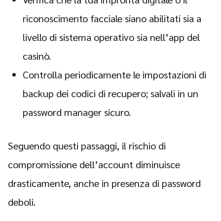
riconoscimento facciale siano abilitati sia a
livello di sistema operativo sia nell’app del
casinò.
Controlla periodicamente le impostazioni di
backup dei codici di recupero; salvali in un
password manager sicuro.
Seguendo questi passaggi, il rischio di
compromissione dell’account diminuisce
drasticamente, anche in presenza di password
deboli.