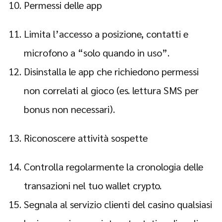
Permessi delle app
Limita l’accesso a posizione, contatti e
microfono a “solo quando in uso”.
Disinstalla le app che richiedono permessi
non correlati al gioco (es. lettura SMS per
bonus non necessari).
Riconoscere attività sospette
Controlla regolarmente la cronologia delle
transazioni nel tuo wallet crypto.
Segnala al servizio clienti del casino qualsiasi