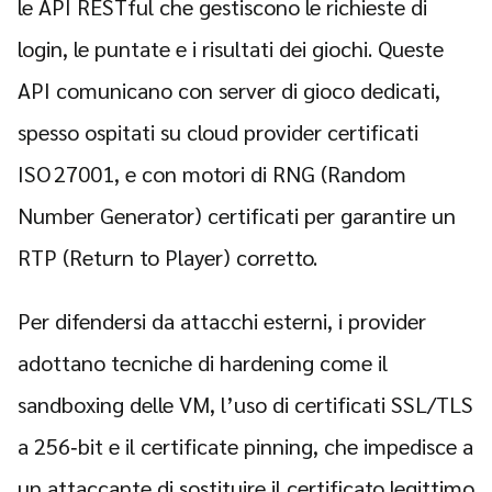
le API RESTful che gestiscono le richieste di
login, le puntate e i risultati dei giochi. Queste
API comunicano con server di gioco dedicati,
spesso ospitati su cloud provider certificati
ISO 27001, e con motori di RNG (Random
Number Generator) certificati per garantire un
RTP (Return to Player) corretto.
Per difendersi da attacchi esterni, i provider
adottano tecniche di hardening come il
sandboxing delle VM, l’uso di certificati SSL/TLS
a 256‑bit e il certificate pinning, che impedisce a
un attaccante di sostituire il certificato legittimo