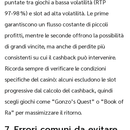
puntate tra giochi a bassa volatilità (RTP
97‑98 %) e slot ad alta volatilità. Le prime
garantiscono un flusso costante di piccoli
profitti, mentre le seconde offrono la possibilità
di grandi vincite, ma anche di perdite più
consistenti su cui il cashback può intervenire.
Ricorda sempre di verificare le condizioni
specifiche del casinò: alcuni escludono le slot
progressive dal calcolo del cashback, quindi
scegli giochi come “Gonzo’s Quest” o “Book of
Ra” per massimizzare il ritorno.
7. Errori comuni da evitare