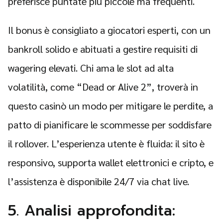
preferisce puntate più piccole ma frequenti.
Il bonus è consigliato a giocatori esperti, con un
bankroll solido e abituati a gestire requisiti di
wagering elevati. Chi ama le slot ad alta
volatilità, come “Dead or Alive 2”, troverà in
questo casinò un modo per mitigare le perdite, a
patto di pianificare le scommesse per soddisfare
il rollover. L’esperienza utente è fluida: il sito è
responsivo, supporta wallet elettronici e cripto, e
l’assistenza è disponibile 24/7 via chat live.
5. Analisi approfondita: