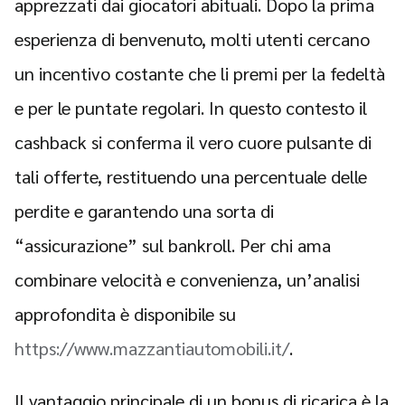
apprezzati dai giocatori abituali. Dopo la prima
esperienza di benvenuto, molti utenti cercano
un incentivo costante che li premi per la fedeltà
e per le puntate regolari. In questo contesto il
cashback si conferma il vero cuore pulsante di
tali offerte, restituendo una percentuale delle
perdite e garantendo una sorta di
“assicurazione” sul bankroll. Per chi ama
combinare velocità e convenienza, un’analisi
approfondita è disponibile su
https://www.mazzantiautomobili.it/
.
Il vantaggio principale di un bonus di ricarica è la