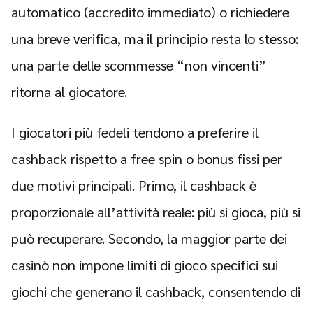
automatico (accredito immediato) o richiedere
una breve verifica, ma il principio resta lo stesso:
una parte delle scommesse “non vincenti”
ritorna al giocatore.
I giocatori più fedeli tendono a preferire il
cashback rispetto a free spin o bonus fissi per
due motivi principali. Primo, il cashback è
proporzionale all’attività reale: più si gioca, più si
può recuperare. Secondo, la maggior parte dei
casinò non impone limiti di gioco specifici sui
giochi che generano il cashback, consentendo di