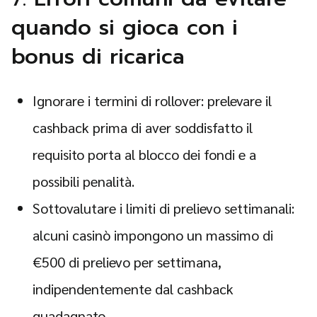
quando si gioca con i
bonus di ricarica
Ignorare i termini di rollover: prelevare il
cashback prima di aver soddisfatto il
requisito porta al blocco dei fondi e a
possibili penalità.
Sottovalutare i limiti di prelievo settimanali:
alcuni casinò impongono un massimo di
€500 di prelievo per settimana,
indipendentemente dal cashback
guadagnato.