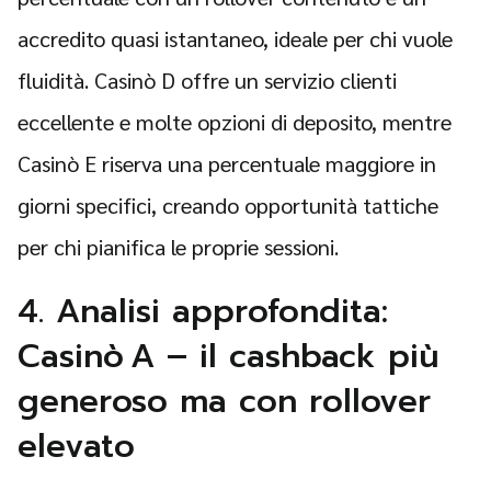
accredito quasi istantaneo, ideale per chi vuole
fluidità. Casinò D offre un servizio clienti
eccellente e molte opzioni di deposito, mentre
Casinò E riserva una percentuale maggiore in
giorni specifici, creando opportunità tattiche
per chi pianifica le proprie sessioni.
4. Analisi approfondita:
Casinò A – il cashback più
generoso ma con rollover
elevato