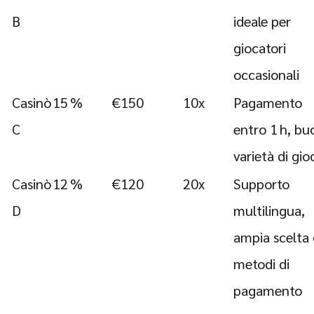
B
ideale per
giocatori
occasionali
Casinò
15 %
€150
10x
Pagamento
C
entro 1 h, bu
varietà di gio
Casinò
12 %
€120
20x
Supporto
D
multilingua,
ampia scelta 
metodi di
pagamento