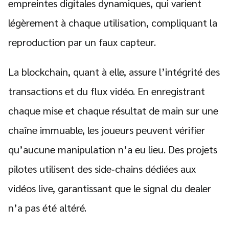
empreintes digitales dynamiques, qui varient
légèrement à chaque utilisation, compliquant la
reproduction par un faux capteur.
La blockchain, quant à elle, assure l’intégrité des
transactions et du flux vidéo. En enregistrant
chaque mise et chaque résultat de main sur une
chaîne immuable, les joueurs peuvent vérifier
qu’aucune manipulation n’a eu lieu. Des projets
pilotes utilisent des side‑chains dédiées aux
vidéos live, garantissant que le signal du dealer
n’a pas été altéré.