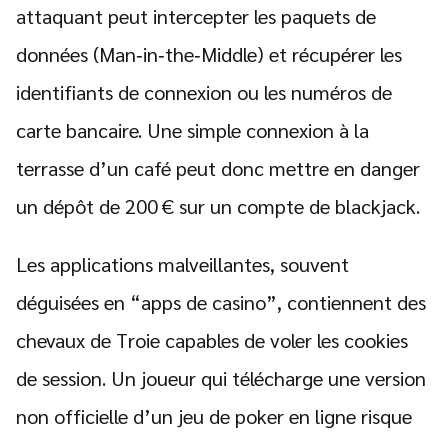
attaquant peut intercepter les paquets de
données (Man‑in‑the‑Middle) et récupérer les
identifiants de connexion ou les numéros de
carte bancaire. Une simple connexion à la
terrasse d’un café peut donc mettre en danger
un dépôt de 200 € sur un compte de blackjack.
Les applications malveillantes, souvent
déguisées en “apps de casino”, contiennent des
chevaux de Troie capables de voler les cookies
de session. Un joueur qui télécharge une version
non officielle d’un jeu de poker en ligne risque