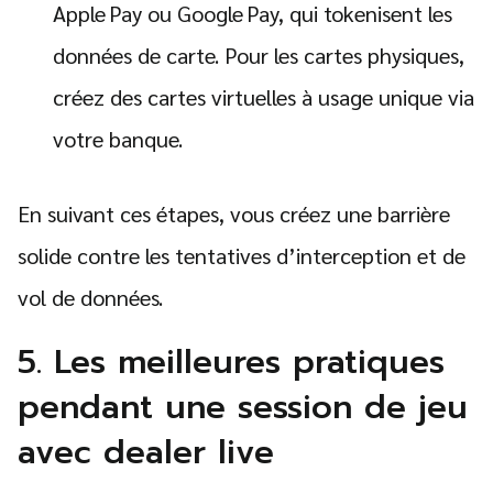
Apple Pay ou Google Pay, qui tokenisent les
données de carte. Pour les cartes physiques,
créez des cartes virtuelles à usage unique via
votre banque.
En suivant ces étapes, vous créez une barrière
solide contre les tentatives d’interception et de
vol de données.
5. Les meilleures pratiques
pendant une session de jeu
avec dealer live