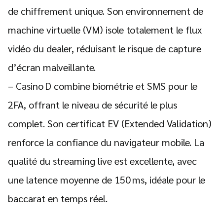
de chiffrement unique. Son environnement de
machine virtuelle (VM) isole totalement le flux
vidéo du dealer, réduisant le risque de capture
d’écran malveillante.
– Casino D combine biométrie et SMS pour le
2FA, offrant le niveau de sécurité le plus
complet. Son certificat EV (Extended Validation)
renforce la confiance du navigateur mobile. La
qualité du streaming live est excellente, avec
une latence moyenne de 150 ms, idéale pour le
baccarat en temps réel.