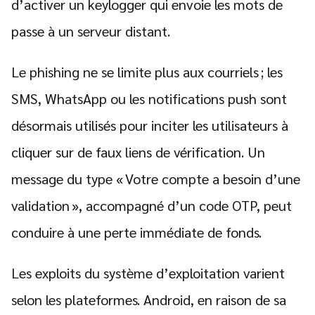
d’activer un keylogger qui envoie les mots de
passe à un serveur distant.
Le phishing ne se limite plus aux courriels ; les
SMS, WhatsApp ou les notifications push sont
désormais utilisés pour inciter les utilisateurs à
cliquer sur de faux liens de vérification. Un
message du type « Votre compte a besoin d’une
validation », accompagné d’un code OTP, peut
conduire à une perte immédiate de fonds.
Les exploits du système d’exploitation varient
selon les plateformes. Android, en raison de sa