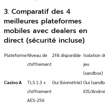
3. Comparatif des 4
meilleures plateformes
mobiles avec dealers en
direct (sécurité incluse)
Plateforme
Niveau de
2FA disponible
Isolation d
chiffrement
jeu
(sandbox)
Casino A
TLS 1.3 +
Oui (biométrie)
Oui (sandb
chiffrement
iOS/Androi
AES‑256