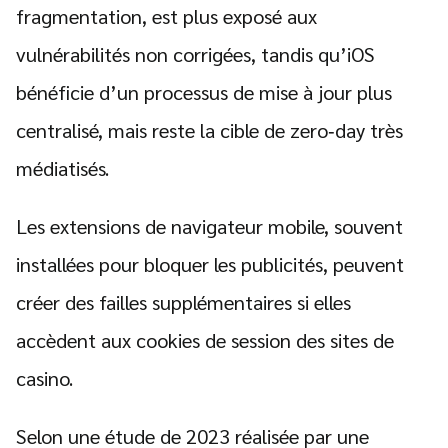
fragmentation, est plus exposé aux
vulnérabilités non corrigées, tandis qu’iOS
bénéficie d’un processus de mise à jour plus
centralisé, mais reste la cible de zero‑day très
médiatisés.
Les extensions de navigateur mobile, souvent
installées pour bloquer les publicités, peuvent
créer des failles supplémentaires si elles
accèdent aux cookies de session des sites de
casino.
Selon une étude de 2023 réalisée par une