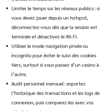
Limiter le temps sur les réseaux publics : si
vous devez jouer depuis un hotspot,
déconnectez‑vous dès que la session est
terminée et désactivez le Wi‑Fi.
Utiliser le mode navigation privée ou
incognito pour éviter le suivi des cookies
tiers, surtout si vous passez d’un casino à
l’autre.
Audit personnel mensuel : exportez
l’historique des transactions et les logs de
connexion, puis comparez‑les avec vos