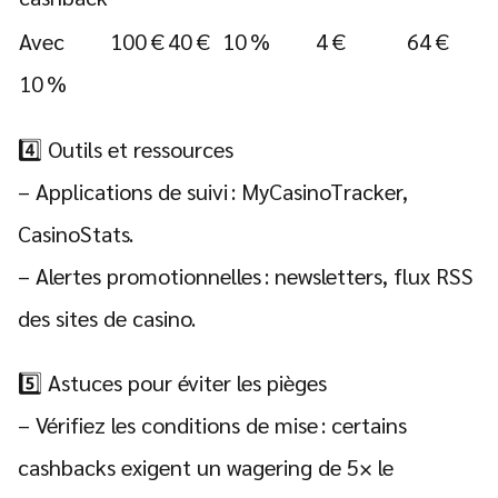
Avec
100 €
40 €
10 %
4 €
64 €
10 %
4️⃣ Outils et ressources
– Applications de suivi : MyCasinoTracker,
CasinoStats.
– Alertes promotionnelles : newsletters, flux RSS
des sites de casino.
5️⃣ Astuces pour éviter les pièges
– Vérifiez les conditions de mise : certains
cashbacks exigent un wagering de 5× le