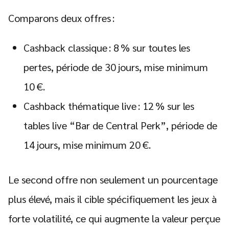
Comparons deux offres :
Cashback classique : 8 % sur toutes les
pertes, période de 30 jours, mise minimum
10 €.
Cashback thématique live : 12 % sur les
tables live “Bar de Central Perk”, période de
14 jours, mise minimum 20 €.
Le second offre non seulement un pourcentage
plus élevé, mais il cible spécifiquement les jeux à
forte volatilité, ce qui augmente la valeur perçue