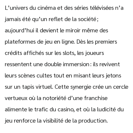
L’univers du cinéma et des séries télévisées n’a
jamais été qu’un reflet de la société ;
aujourd’hui il devient le miroir même des
plateformes de jeu en ligne. Dès les premiers
crédits affichés sur les slots, les joueurs
ressentent une double immersion : ils revivent
leurs scènes cultes tout en misant leurs jetons
sur un tapis virtuel. Cette synergie crée un cercle
vertueux où la notoriété d’une franchise
alimente le trafic du casino, et où la ludicité du
jeu renforce la visibilité de la production.