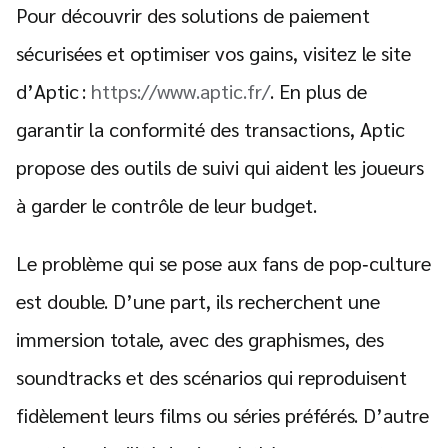
Pour découvrir des solutions de paiement
sécurisées et optimiser vos gains, visitez le site
d’Aptic :
https://www.aptic.fr/
. En plus de
garantir la conformité des transactions, Aptic
propose des outils de suivi qui aident les joueurs
à garder le contrôle de leur budget.
Le problème qui se pose aux fans de pop‑culture
est double. D’une part, ils recherchent une
immersion totale, avec des graphismes, des
soundtracks et des scénarios qui reproduisent
fidèlement leurs films ou séries préférés. D’autre