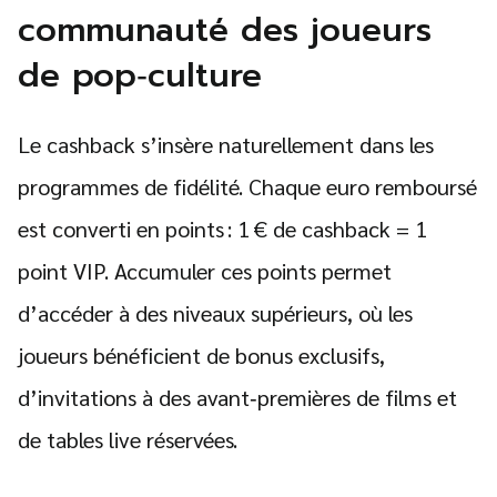
communauté des joueurs
de pop‑culture
Le cashback s’insère naturellement dans les
programmes de fidélité. Chaque euro remboursé
est converti en points : 1 € de cashback = 1
point VIP. Accumuler ces points permet
d’accéder à des niveaux supérieurs, où les
joueurs bénéficient de bonus exclusifs,
d’invitations à des avant‑premières de films et
de tables live réservées.