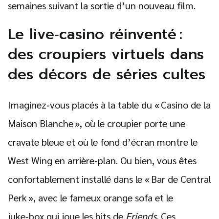
semaines suivant la sortie d’un nouveau film.
Le live‑casino réinventé :
des croupiers virtuels dans
des décors de séries cultes
Imaginez‑vous placés à la table du « Casino de la
Maison Blanche », où le croupier porte une
cravate bleue et où le fond d’écran montre le
West Wing en arrière‑plan. Ou bien, vous êtes
confortablement installé dans le « Bar de Central
Perk », avec le fameux orange sofa et le
juke‑box qui joue les hits de
Friends
. Ces