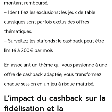
montant remboursé.
– Identifiez les exclusions : les jeux de table
classiques sont parfois exclus des offres
thématiques.
– Surveillez les plafonds : le cashback peut être
limité à 200 € par mois.
En associant un thème qui vous passionne à une
offre de cashback adaptée, vous transformez
chaque session en un jeu à risque maîtrisé.
L’impact du cashback sur la
fidélisation et la