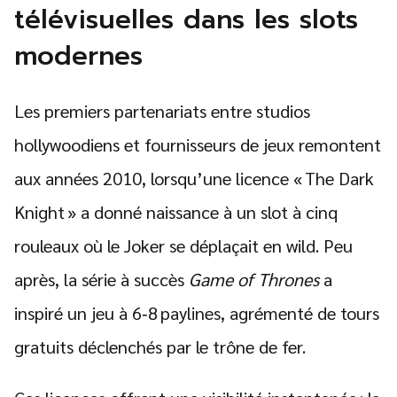
télévisuelles dans les slots
modernes
Les premiers partenariats entre studios
hollywoodiens et fournisseurs de jeux remontent
aux années 2010, lorsqu’une licence « The Dark
Knight » a donné naissance à un slot à cinq
rouleaux où le Joker se déplaçait en wild. Peu
après, la série à succès
Game of Thrones
a
inspiré un jeu à 6‑8 paylines, agrémenté de tours
gratuits déclenchés par le trône de fer.