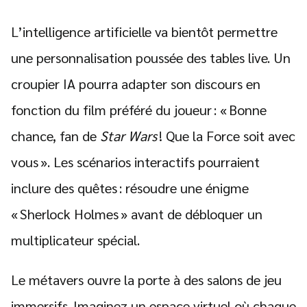
L’intelligence artificielle va bientôt permettre
une personnalisation poussée des tables live. Un
croupier IA pourra adapter son discours en
fonction du film préféré du joueur : « Bonne
chance, fan de
Star Wars
! Que la Force soit avec
vous ». Les scénarios interactifs pourraient
inclure des quêtes : résoudre une énigme
« Sherlock Holmes » avant de débloquer un
multiplicateur spécial.
Le métavers ouvre la porte à des salons de jeu
immersifs. Imaginez un espace virtuel où chaque