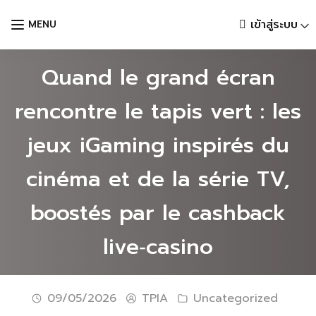
Skip
เข้าสู่ระบบ
MENU
to
content
Quand le grand écran
rencontre le tapis vert : les
jeux iGaming inspirés du
cinéma et de la série TV,
boostés par le cashback
live‑casino
Languages:
09/05/2026
TPIA
Uncategorized