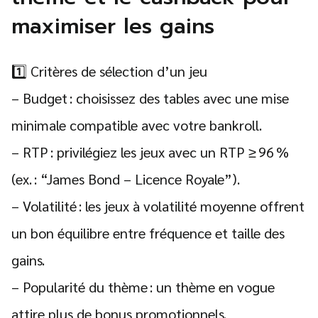
maximiser les gains
1️⃣ Critères de sélection d’un jeu
– Budget : choisissez des tables avec une mise
minimale compatible avec votre bankroll.
– RTP : privilégiez les jeux avec un RTP ≥ 96 %
(ex. : “James Bond – Licence Royale”).
– Volatilité : les jeux à volatilité moyenne offrent
un bon équilibre entre fréquence et taille des
gains.
– Popularité du thème : un thème en vogue
attire plus de bonus promotionnels.