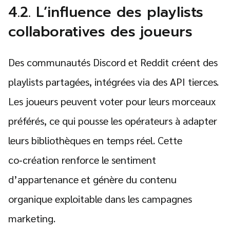
4.2. L’influence des playlists
collaboratives des joueurs
Des communautés Discord et Reddit créent des
playlists partagées, intégrées via des API tierces.
Les joueurs peuvent voter pour leurs morceaux
préférés, ce qui pousse les opérateurs à adapter
leurs bibliothèques en temps réel. Cette
co‑création renforce le sentiment
d’appartenance et génère du contenu
organique exploitable dans les campagnes
marketing.