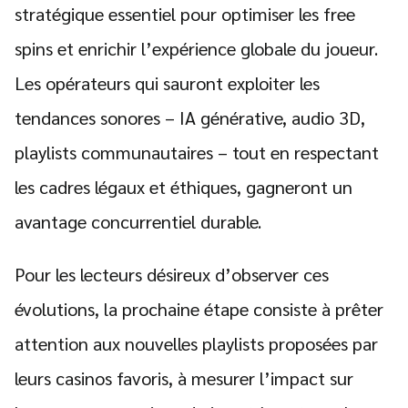
stratégique essentiel pour optimiser les free
spins et enrichir l’expérience globale du joueur.
Les opérateurs qui sauront exploiter les
tendances sonores – IA générative, audio 3D,
playlists communautaires – tout en respectant
les cadres légaux et éthiques, gagneront un
avantage concurrentiel durable.
Pour les lecteurs désireux d’observer ces
évolutions, la prochaine étape consiste à prêter
attention aux nouvelles playlists proposées par
leurs casinos favoris, à mesurer l’impact sur