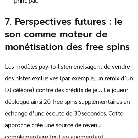
principal.
7. Perspectives futures : le
son comme moteur de
monétisation des free spins
Les modèles pay‑to‑listen envisagent de vendre
des pistes exclusives (par exemple, un remix d’un
DJ célèbre) contre des crédits de jeu. Le joueur
débloque ainsi 20 free spins supplémentaires en
échange d’une écoute de 30 secondes. Cette
approche crée une source de revenu
complémentaire tout en augmentant