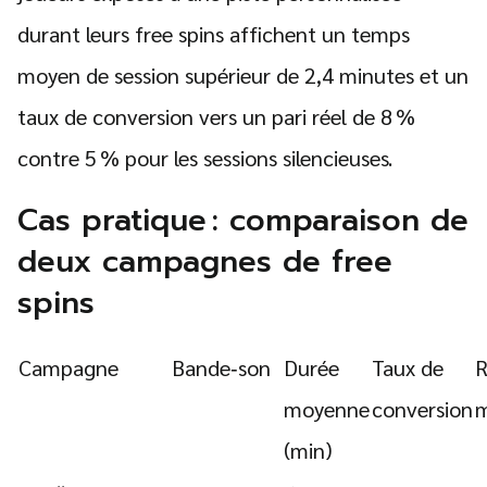
durant leurs free spins affichent un temps
moyen de session supérieur de 2,4 minutes et un
taux de conversion vers un pari réel de 8 %
contre 5 % pour les sessions silencieuses.
Cas pratique : comparaison de
deux campagnes de free
spins
Campagne
Bande‑son
Durée
Taux de
moyenne
conversion
(min)