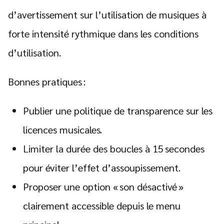
d’avertissement sur l’utilisation de musiques à
forte intensité rythmique dans les conditions
d’utilisation.
Bonnes pratiques :
Publier une politique de transparence sur les
licences musicales.
Limiter la durée des boucles à 15 secondes
pour éviter l’effet d’assoupissement.
Proposer une option « son désactivé »
clairement accessible depuis le menu