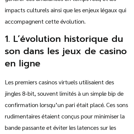
impacts culturels ainsi que les enjeux légaux qui
accompagnent cette évolution.
1. L’évolution historique du
son dans les jeux de casino
en ligne
Les premiers casinos virtuels utilisaient des
jingles 8‑bit, souvent limités à un simple bip de
confirmation lorsqu’un pari était placé. Ces sons
rudimentaires étaient conçus pour minimiser la
bande passante et éviter les latences sur les