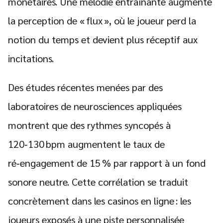
monétaires. Une mélodie entraînante augmente
la perception de « flux », où le joueur perd la
notion du temps et devient plus réceptif aux
incitations.
Des études récentes menées par des
laboratoires de neurosciences appliquées
montrent que des rythmes syncopés à
120‑130 bpm augmentent le taux de
ré‑engagement de 15 % par rapport à un fond
sonore neutre. Cette corrélation se traduit
concrètement dans les casinos en ligne : les
joueurs exposés à une piste personnalisée