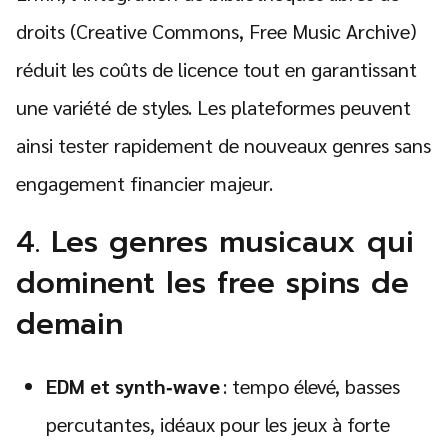
droits (Creative Commons, Free Music Archive)
Search
réduit les coûts de licence tout en garantissant
for:
une variété de styles. Les plateformes peuvent
ainsi tester rapidement de nouveaux genres sans
engagement financier majeur.
4. Les genres musicaux qui
dominent les free spins de
demain
EDM et synth‑wave
: tempo élevé, basses
percutantes, idéaux pour les jeux à forte