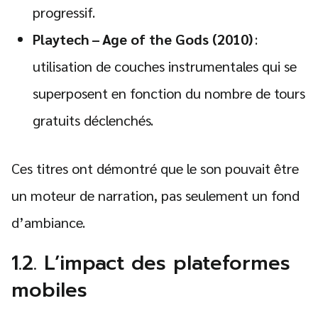
progressif.
Playtech – Age of the Gods (2010)
:
utilisation de couches instrumentales qui se
superposent en fonction du nombre de tours
gratuits déclenchés.
Ces titres ont démontré que le son pouvait être
un moteur de narration, pas seulement un fond
d’ambiance.
1.2. L’impact des plateformes
mobiles