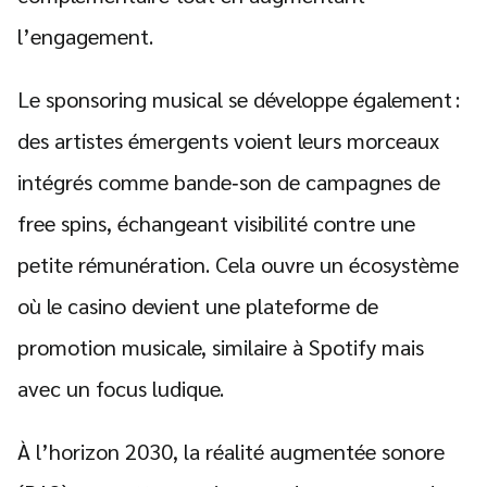
l’engagement.
Le sponsoring musical se développe également :
des artistes émergents voient leurs morceaux
intégrés comme bande‑son de campagnes de
free spins, échangeant visibilité contre une
petite rémunération. Cela ouvre un écosystème
où le casino devient une plateforme de
promotion musicale, similaire à Spotify mais
avec un focus ludique.
À l’horizon 2030, la réalité augmentée sonore