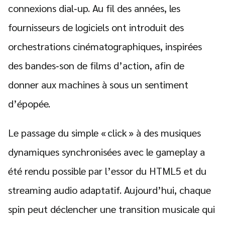
connexions dial‑up. Au fil des années, les
fournisseurs de logiciels ont introduit des
orchestrations cinématographiques, inspirées
des bandes‑son de films d’action, afin de
donner aux machines à sous un sentiment
d’épopée.
Le passage du simple « click » à des musiques
dynamiques synchronisées avec le gameplay a
été rendu possible par l’essor du HTML5 et du
streaming audio adaptatif. Aujourd’hui, chaque
spin peut déclencher une transition musicale qui