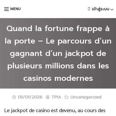
Skip
เข้าสู่ระบบ
MENU
to
content
Quand la fortune frappe à
la porte – Le parcours d’un
gagnant d’un jackpot de
plusieurs millions dans les
casinos modernes
Languages:
05/01/2026
TPIA
Uncategorized
Le jackpot de casino est devenu, au cours des