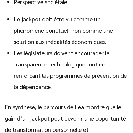
Perspective sociétale
Le jackpot doit être vu comme un
phénomène ponctuel, non comme une
solution aux inégalités économiques.
Les législateurs doivent encourager la
transparence technologique tout en
renforçant les programmes de prévention de
la dépendance.
En synthèse, le parcours de Léa montre que le
gain d’un jackpot peut devenir une opportunité
de transformation personnelle et