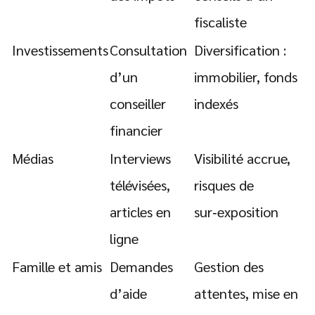
fiscaliste
Investissements
Consultation
Diversification :
d’un
immobilier, fonds
conseiller
indexés
financier
Médias
Interviews
Visibilité accrue,
télévisées,
risques de
articles en
sur‑exposition
ligne
Famille et amis
Demandes
Gestion des
d’aide
attentes, mise en