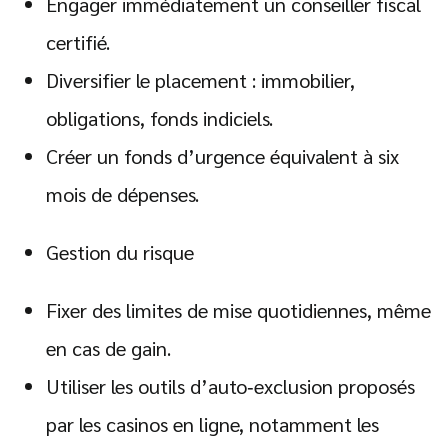
Engager immédiatement un conseiller fiscal
certifié.
Diversifier le placement : immobilier,
obligations, fonds indiciels.
Créer un fonds d’urgence équivalent à six
mois de dépenses.
Gestion du risque
Fixer des limites de mise quotidiennes, même
en cas de gain.
Utiliser les outils d’auto‑exclusion proposés
par les casinos en ligne, notamment les