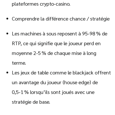
plateformes crypto‑casino.
Comprendre la différence chance / stratégie
Les machines à sous reposent à 95‑98 % de
RTP, ce qui signifie que le joueur perd en
moyenne 2‑5 % de chaque mise à long
terme.
Les jeux de table comme le blackjack offrent
un avantage du joueur (house edge) de
0,5‑1 % lorsqu’ils sont joués avec une
stratégie de base.