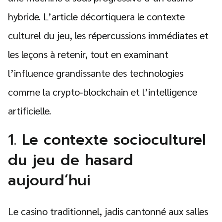
hybride. L’article décortiquera le contexte
culturel du jeu, les répercussions immédiates et
les leçons à retenir, tout en examinant
l’influence grandissante des technologies
comme la crypto‑blockchain et l’intelligence
artificielle.
1. Le contexte socioculturel
du jeu de hasard
aujourd’hui
Le casino traditionnel, jadis cantonné aux salles