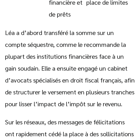
financière et
place de limites
de prêts
Léa a d’abord transféré la somme sur un
compte séquestre, comme le recommande la
plupart des institutions financières face à un
gain soudain. Elle a ensuite engagé un cabinet
d’avocats spécialisés en droit fiscal français, afin
de structurer le versement en plusieurs tranches
pour lisser l’impact de l’impôt sur le revenu.
Sur les réseaux, des messages de félicitations
ont rapidement cédé la place à des sollicitations