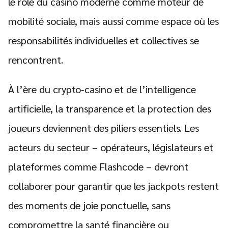
le rôle du casino moderne comme moteur de
mobilité sociale, mais aussi comme espace où les
responsabilités individuelles et collectives se
rencontrent.
À l’ère du crypto‑casino et de l’intelligence
artificielle, la transparence et la protection des
joueurs deviennent des piliers essentiels. Les
acteurs du secteur – opérateurs, législateurs et
plateformes comme Flashcode – devront
collaborer pour garantir que les jackpots restent
des moments de joie ponctuelle, sans
compromettre la santé financière ou