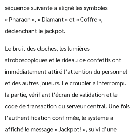
séquence suivante a aligné les symboles
« Pharaon », « Diamant » et « Coffre »,
déclenchant le jackpot.
Le bruit des cloches, les lumières
stroboscopiques et le rideau de confettis ont
immédiatement attiré l’attention du personnel
et des autres joueurs. Le croupier a interrompu
la partie, vérifiant l’écran de validation et le
code de transaction du serveur central. Une fois
l’authentification confirmée, le système a
affiché le message « Jackpot ! », suivi d’une