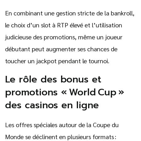
En combinant une gestion stricte de la bankroll,
le choix d’un slot à RTP élevé et l’utilisation
judicieuse des promotions, même un joueur
débutant peut augmenter ses chances de
toucher un jackpot pendant le tournoi.
Le rôle des bonus et
promotions « World Cup »
des casinos en ligne
Les offres spéciales autour de la Coupe du
Monde se déclinent en plusieurs formats :