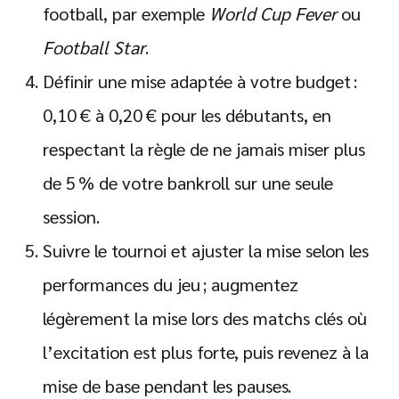
football, par exemple
World Cup Fever
ou
Football Star
.
Définir une mise adaptée à votre budget :
0,10 € à 0,20 € pour les débutants, en
respectant la règle de ne jamais miser plus
de 5 % de votre bankroll sur une seule
session.
Suivre le tournoi et ajuster la mise selon les
performances du jeu ; augmentez
légèrement la mise lors des matchs clés où
l’excitation est plus forte, puis revenez à la
mise de base pendant les pauses.