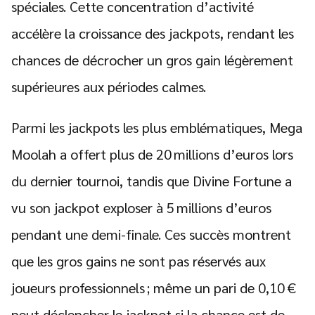
spéciales. Cette concentration d’activité
accélère la croissance des jackpots, rendant les
chances de décrocher un gros gain légèrement
supérieures aux périodes calmes.
Parmi les jackpots les plus emblématiques, Mega
Moolah a offert plus de 20 millions d’euros lors
du dernier tournoi, tandis que Divine Fortune a
vu son jackpot exploser à 5 millions d’euros
pendant une demi-finale. Ces succès montrent
que les gros gains ne sont pas réservés aux
joueurs professionnels ; même un pari de 0,10 €
peut déclencher le jackpot si la chance est de