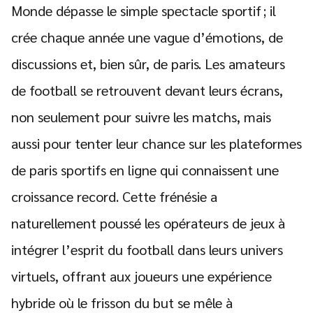
Monde dépasse le simple spectacle sportif ; il
crée chaque année une vague d’émotions, de
discussions et, bien sûr, de paris. Les amateurs
de football se retrouvent devant leurs écrans,
non seulement pour suivre les matchs, mais
aussi pour tenter leur chance sur les plateformes
de paris sportifs en ligne qui connaissent une
croissance record. Cette frénésie a
naturellement poussé les opérateurs de jeux à
intégrer l’esprit du football dans leurs univers
virtuels, offrant aux joueurs une expérience
hybride où le frisson du but se mêle à