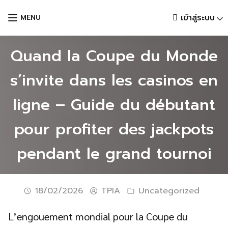
Skip
เข้าสู่ระบบ
MENU
to
content
Quand la Coupe du Monde
s’invite dans les casinos en
ligne – Guide du débutant
pour profiter des jackpots
pendant le grand tournoi
Languages:
18/02/2026
TPIA
Uncategorized
L’engouement mondial pour la Coupe du