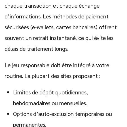
chaque transaction et chaque échange
d’informations. Les méthodes de paiement
sécurisées (e‑wallets, cartes bancaires) offrent
souvent un retrait instantané, ce qui évite les
délais de traitement longs.
Le jeu responsable doit être intégré à votre
routine. La plupart des sites proposent :
Limites de dépôt quotidiennes,
hebdomadaires ou mensuelles.
Options d’auto‑exclusion temporaires ou
permanentes.