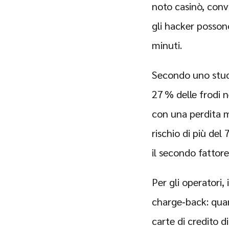
noto casinò, conv
gli hacker possono
minuti.
Secondo uno studi
27 % delle frodi 
con una perdita m
rischio di più de
il secondo fattore
Per gli operatori,
charge‑back: quan
carte di credito d