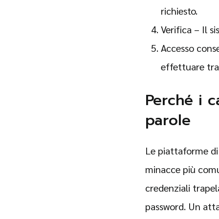
richiesto.
Verifica – Il 
Accesso conse
effettuare tra
Perché i c
parole
Le piattaforme di
minacce più comun
credenziali trapel
password. Un atta