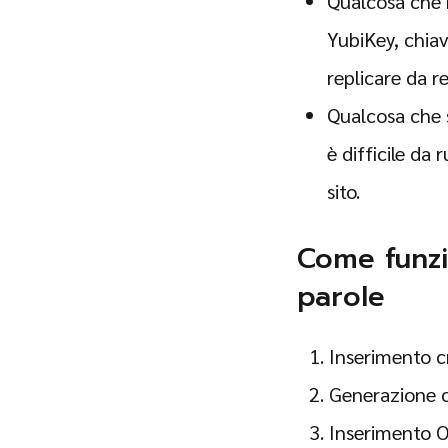
Qualcosa che 
YubiKey, chiav
replicare da r
Qualcosa che s
è difficile da 
sito.
Come funzio
parole
Inserimento c
Generazione c
Inserimento OT