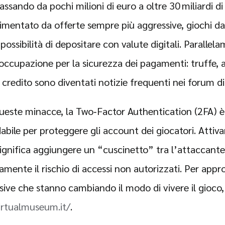
ssando da pochi milioni di euro a oltre 30 miliardi di
limentato da offerte sempre più aggressive, giochi da
 possibilità di depositare con valute digitali. Parallel
ccupazione per la sicurezza dei pagamenti: truffe, 
di credito sono diventati notizie frequenti nei forum 
queste minacce, la Two‑Factor Authentication (2FA) 
dabile per proteggere gli account dei giocatori. Atti
a significa aggiungere un “cuscinetto” tra l’attaccante
mente il rischio di accessi non autorizzati. Per appro
ve che stanno cambiando il modo di vivere il gioco, v
irtualmuseum.it/
.