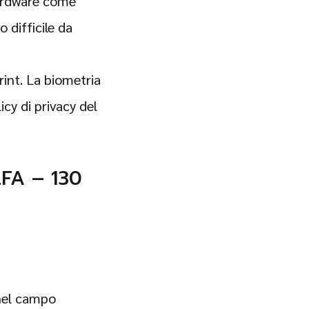
hardware come
 difficile da
rint. La biometria
icy di privacy del
2FA – 130
 nel campo