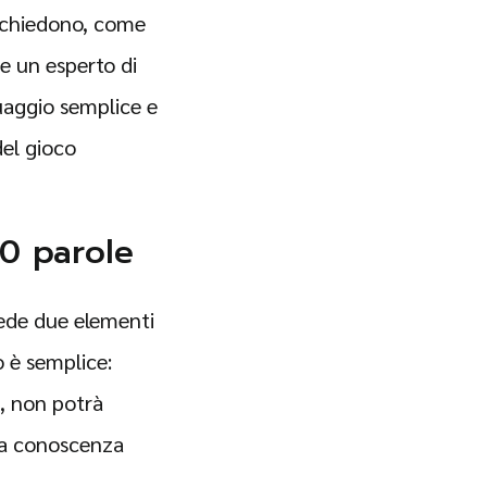
richiedono, come
e un esperto di
uaggio semplice e
del gioco
70 parole
ede due elementi
o è semplice:
), non potrà
lla conoscenza