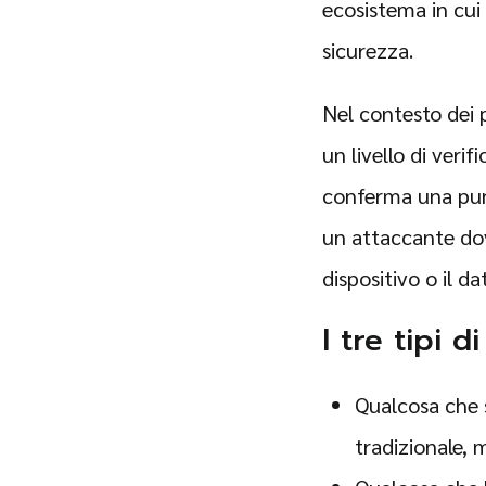
ecosistema in cu
sicurezza.
Nel contesto dei 
un livello di verif
conferma una punt
un attaccante dov
dispositivo o il d
I tre tipi 
Qualcosa che s
tradizionale, 