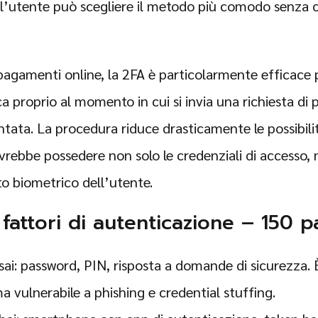
i l’utente può scegliere il metodo più comodo senza
pagamenti online, la 2FA è particolarmente efficace
ica proprio al momento in cui si invia una richiesta di p
ata. La procedura riduce drasticamente le possibilit
rebbe possedere non solo le credenziali di accesso, 
ato biometrico dell’utente.
di fattori di autenticazione – 150 p
ai: password, PIN, risposta a domande di sicurezza. 
ma vulnerabile a phishing e credential stuffing.