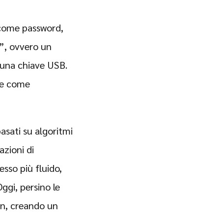
, come password,
”, ovvero un
o una chiave USB.
che come
asati su algoritmi
azioni di
sso più fluido,
ggi, persino le
on, creando un