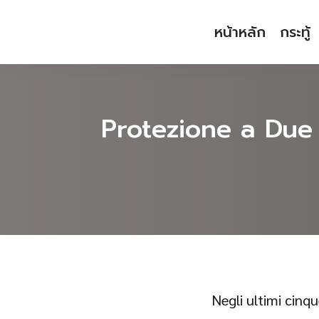
Skip
หน้าหลัก
กระทู้
to
content
Protezione a Due 
Languages:
Negli ultimi cinqu