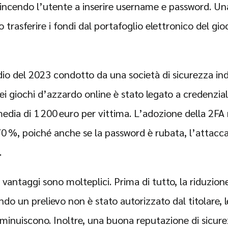
incendo l’utente a inserire username e password. Un
 trasferire i fondi dal portafoglio elettronico del gio
o del 2023 condotto da una società di sicurezza ind
nei giochi d’azzardo online è stato legato a credenzi
edia di 1 200 euro per vittima. L’adozione della 2FA 
l 70 %, poiché anche se la password è rubata, l’attac
.
 i vantaggi sono molteplici. Prima di tutto, la riduzion
do un prelievo non è stato autorizzato dal titolare, l
iminuiscono. Inoltre, una buona reputazione di sicure