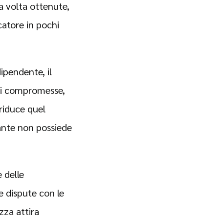
a volta ottenute,
catore in pochi
ipendente, il
ali compromesse,
riduce quel
cante non possiede
e delle
e dispute con le
zza attira