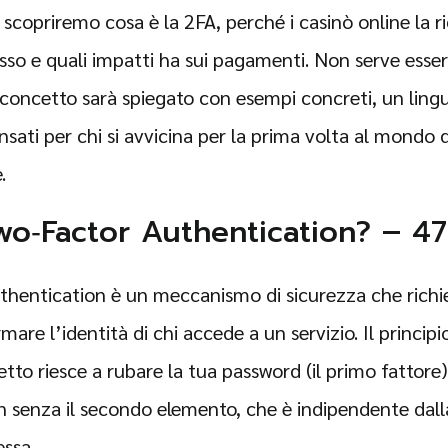
o scopriremo cosa è la 2FA, perché i casinò online la 
asso e quali impatti ha sui pagamenti. Non serve esser
 concetto sarà spiegato con esempi concreti, un ling
ensati per chi si avvicina per la prima volta al mondo 
.
wo‑Factor Authentication? – 4
thentication è un meccanismo di sicurezza che richi
rmare l’identità di chi accede a un servizio. Il principi
tto riesce a rubare la tua password (il primo fattore
in senza il secondo elemento, che è indipendente da
essa.