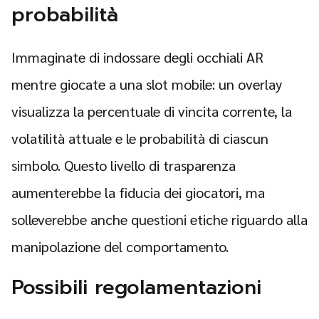
probabilità
Immaginate di indossare degli occhiali AR
mentre giocate a una slot mobile: un overlay
visualizza la percentuale di vincita corrente, la
volatilità attuale e le probabilità di ciascun
simbolo. Questo livello di trasparenza
aumenterebbe la fiducia dei giocatori, ma
solleverebbe anche questioni etiche riguardo alla
manipolazione del comportamento.
Possibili regolamentazioni