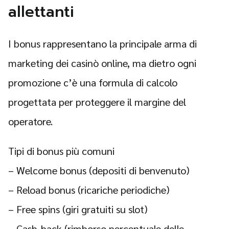
allettanti
I bonus rappresentano la principale arma di
marketing dei casinò online, ma dietro ogni
promozione c’è una formula di calcolo
progettata per proteggere il margine del
operatore.
Tipi di bonus più comuni
– Welcome bonus (depositi di benvenuto)
– Reload bonus (ricariche periodiche)
– Free spins (giri gratuiti su slot)
– Cash‑back (rimborso percentuale delle