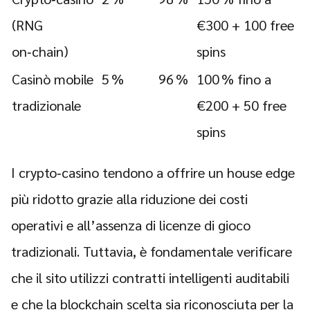
(RNG
€300 + 100 free
on‑chain)
spins
Casinò mobile
5 %
96 %
100 % fino a
tradizionale
€200 + 50 free
spins
I crypto‑casino tendono a offrire un house edge
più ridotto grazie alla riduzione dei costi
operativi e all’assenza di licenze di gioco
tradizionali. Tuttavia, è fondamentale verificare
che il sito utilizzi contratti intelligenti auditabili
e che la blockchain scelta sia riconosciuta per la