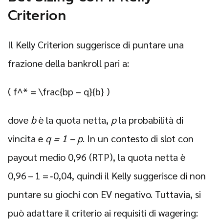
Criterion
Il Kelly Criterion suggerisce di puntare una
frazione della bankroll pari a:
( f^* = \frac{bp – q}{b} )
dove
b
è la quota netta,
p
la probabilità di
vincita e
q = 1 – p
. In un contesto di slot con
payout medio 0,96 (RTP), la quota netta è
0,96 – 1 = ‑0,04, quindi il Kelly suggerisce di non
puntare su giochi con EV negativo. Tuttavia, si
può adattare il criterio ai requisiti di wagering: