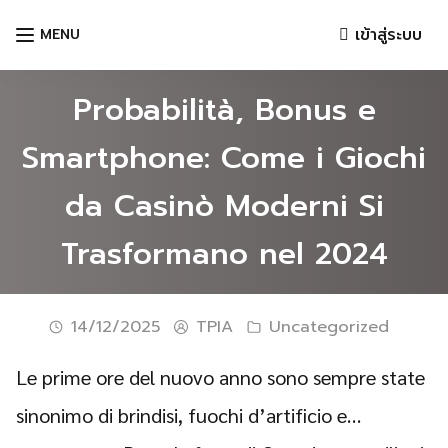
Skip
เข้าสู่ระบบ
MENU
to
content
Probabilità, Bonus e
Smartphone: Come i Giochi
da Casinò Moderni Si
Trasformano nel 2024
14/12/2025
TPIA
Uncategorized
Languages:
Le prime ore del nuovo anno sono sempre state
sinonimo di brindisi, fuochi d’artificio e…