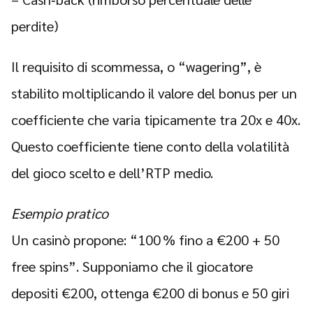
perdite)
Il requisito di scommessa, o “wagering”, è
stabilito moltiplicando il valore del bonus per un
coefficiente che varia tipicamente tra 20x e 40x.
Questo coefficiente tiene conto della volatilità
del gioco scelto e dell’RTP medio.
Esempio pratico
Un casinò propone: “100 % fino a €200 + 50
free spins”. Supponiamo che il giocatore
depositi €200, ottenga €200 di bonus e 50 giri