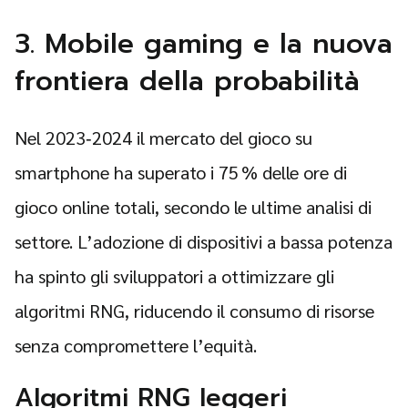
3. Mobile gaming e la nuova
frontiera della probabilità
Nel 2023‑2024 il mercato del gioco su
smartphone ha superato i 75 % delle ore di
gioco online totali, secondo le ultime analisi di
settore. L’adozione di dispositivi a bassa potenza
ha spinto gli sviluppatori a ottimizzare gli
algoritmi RNG, riducendo il consumo di risorse
senza compromettere l’equità.
Algoritmi RNG leggeri