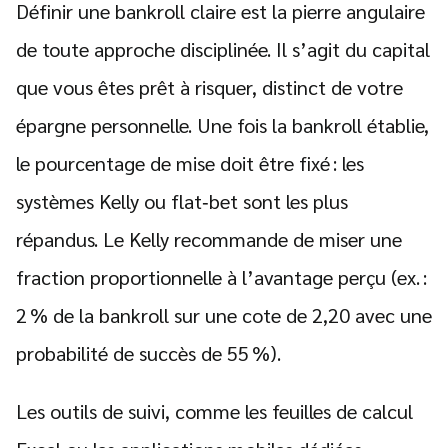
Définir une bankroll claire est la pierre angulaire
de toute approche disciplinée. Il s’agit du capital
que vous êtes prêt à risquer, distinct de votre
épargne personnelle. Une fois la bankroll établie,
le pourcentage de mise doit être fixé : les
systèmes Kelly ou flat‑bet sont les plus
répandus. Le Kelly recommande de miser une
fraction proportionnelle à l’avantage perçu (ex. :
2 % de la bankroll sur une cote de 2,20 avec une
probabilité de succès de 55 %).
Les outils de suivi, comme les feuilles de calcul