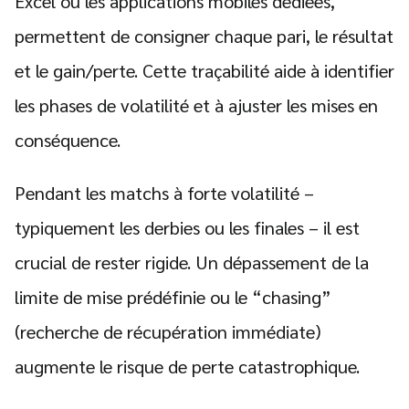
Excel ou les applications mobiles dédiées,
permettent de consigner chaque pari, le résultat
et le gain/perte. Cette traçabilité aide à identifier
les phases de volatilité et à ajuster les mises en
conséquence.
Pendant les matchs à forte volatilité –
typiquement les derbies ou les finales – il est
crucial de rester rigide. Un dépassement de la
limite de mise prédéfinie ou le “chasing”
(recherche de récupération immédiate)
augmente le risque de perte catastrophique.