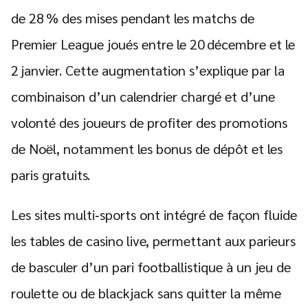
de 28 % des mises pendant les matchs de
Premier League joués entre le 20 décembre et le
2 janvier. Cette augmentation s’explique par la
combinaison d’un calendrier chargé et d’une
volonté des joueurs de profiter des promotions
de Noël, notamment les bonus de dépôt et les
paris gratuits.
Les sites multi‑sports ont intégré de façon fluide
les tables de casino live, permettant aux parieurs
de basculer d’un pari footballistique à un jeu de
roulette ou de blackjack sans quitter la même