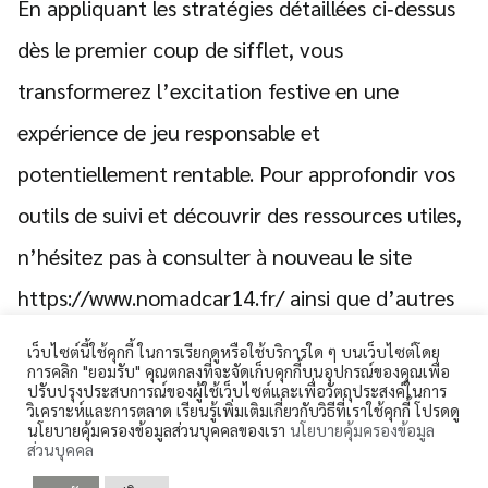
En appliquant les stratégies détaillées ci‑dessus
dès le premier coup de sifflet, vous
transformerez l’excitation festive en une
expérience de jeu responsable et
potentiellement rentable. Pour approfondir vos
outils de suivi et découvrir des ressources utiles,
n’hésitez pas à consulter à nouveau le site
https://www.nomadcar14.fr/ ainsi que d’autres
pages de Nomadcar14 qui répertorient des
เว็บไซต์นี้ใช้คุกกี้ ในการเรียกดูหรือใช้บริการใด ๆ บนเว็บไซต์โดย
การคลิก "ยอมรับ" คุณตกลงที่จะจัดเก็บคุกกี้บนอุปกรณ์ของคุณเพื่อ
conseils pratiques pour la gestion de bankroll.
ปรับปรุงประสบการณ์ของผู้ใช้เว็บไซต์และเพื่อวัตถุประสงค์ในการ
วิเคราะห์และการตลาด เรียนรู้เพิ่มเติมเกี่ยวกับวิธีที่เราใช้คุกกี้ โปรดดู
Bonnes fêtes et bon jeu !
นโยบายคุ้มครองข้อมูลส่วนบุคคลของเรา
นโยบายคุ้มครองข้อมูล
ส่วนบุคคล