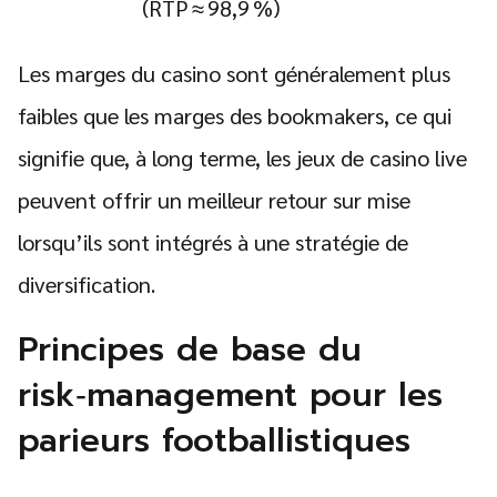
(RTP ≈ 98,9 %)
Les marges du casino sont généralement plus
faibles que les marges des bookmakers, ce qui
signifie que, à long terme, les jeux de casino live
peuvent offrir un meilleur retour sur mise
lorsqu’ils sont intégrés à une stratégie de
diversification.
Principes de base du
risk‑management pour les
parieurs footballistiques