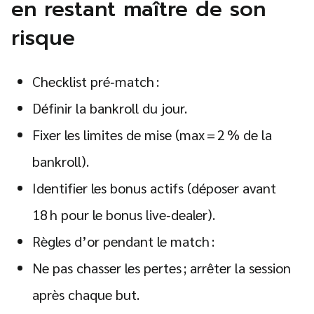
en restant maître de son
risque
Checklist pré‑match :
Définir la bankroll du jour.
Fixer les limites de mise (max = 2 % de la
bankroll).
Identifier les bonus actifs (déposer avant
18 h pour le bonus live‑dealer).
Règles d’or pendant le match :
Ne pas chasser les pertes ; arrêter la session
après chaque but.