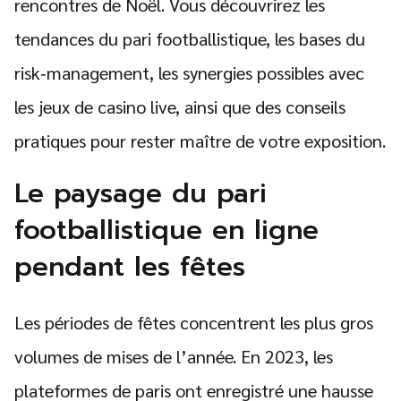
rencontres de Noël. Vous découvrirez les
tendances du pari footballistique, les bases du
risk‑management, les synergies possibles avec
les jeux de casino live, ainsi que des conseils
pratiques pour rester maître de votre exposition.
Le paysage du pari
footballistique en ligne
pendant les fêtes
Les périodes de fêtes concentrent les plus gros
volumes de mises de l’année. En 2023, les
plateformes de paris ont enregistré une hausse