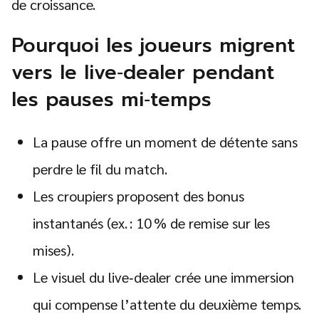
de croissance.
Pourquoi les joueurs migrent
vers le live‑dealer pendant
les pauses mi‑temps
La pause offre un moment de détente sans
perdre le fil du match.
Les croupiers proposent des bonus
instantanés (ex. : 10 % de remise sur les
mises).
Le visuel du live‑dealer crée une immersion
qui compense l’attente du deuxième temps.