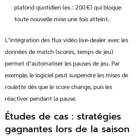
plafond quotidien (ex. : 200 €) qui bloque
toute nouvelle mise une fois atteint.
L’intégration des flux vidéo live‑dealer avec les
données de match (scores, temps de jeu)
permet d’automatiser les pauses de jeu. Par
exemple, le logiciel peut suspendre les mises de
roulette dès que le score change, puis les
réactiver pendant la pause.
Études de cas : stratégies
gagnantes lors de la saison