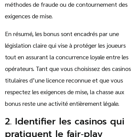
méthodes de fraude ou de contournement des
exigences de mise.
En résumé, les bonus sont encadrés par une
législation claire qui vise à protéger les joueurs
tout en assurant la concurrence loyale entre les
opérateurs. Tant que vous choisissez des casinos
titulaires d’une licence reconnue et que vous
respectez les exigences de mise, la chasse aux
bonus reste une activité entièrement légale.
2. Identifier les casinos qui
pratiquent le fair‑play