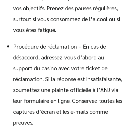
vos objectifs. Prenez des pauses régulières,
surtout si vous consommez de l’alcool ou si
vous êtes fatigué.
Procédure de réclamation – En cas de
désaccord, adressez‑vous d’abord au
support du casino avec votre ticket de
réclamation. Si la réponse est insatisfaisante,
soumettez une plainte officielle à l’ANJ via
leur formulaire en ligne. Conservez toutes les
captures d’écran et les e‑mails comme
preuves.