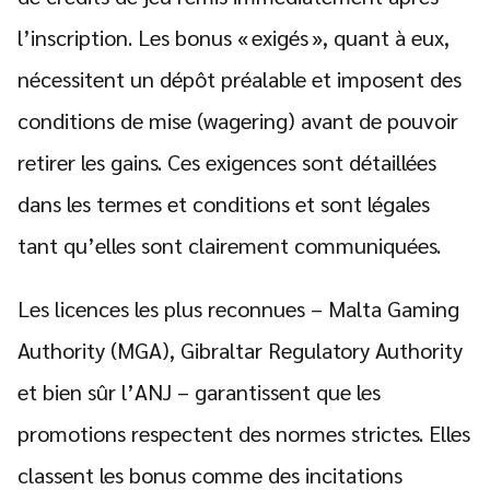
l’inscription. Les bonus « exigés », quant à eux,
nécessitent un dépôt préalable et imposent des
conditions de mise (wagering) avant de pouvoir
retirer les gains. Ces exigences sont détaillées
dans les termes et conditions et sont légales
tant qu’elles sont clairement communiquées.
Les licences les plus reconnues – Malta Gaming
Authority (MGA), Gibraltar Regulatory Authority
et bien sûr l’ANJ – garantissent que les
promotions respectent des normes strictes. Elles
classent les bonus comme des incitations