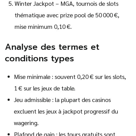
Winter Jackpot – MGA, tournois de slots
thématique avec prize pool de 50 000 €,
mise minimum 0,10 €.
Analyse des termes et
conditions types
Mise minimale : souvent 0,20 € sur les slots,
1 € sur les jeux de table.
Jeu admissible : la plupart des casinos
excluent les jeux à jackpot progressif du
wagering.
Plafond de gain : les tours gratuits sont