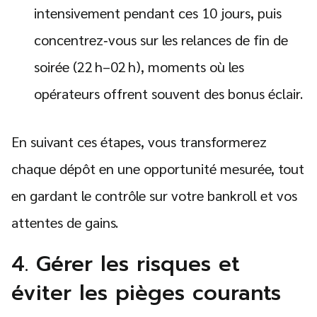
intensivement pendant ces 10 jours, puis
concentrez‑vous sur les relances de fin de
soirée (22 h–02 h), moments où les
opérateurs offrent souvent des bonus éclair.
En suivant ces étapes, vous transformerez
chaque dépôt en une opportunité mesurée, tout
en gardant le contrôle sur votre bankroll et vos
attentes de gains.
4. Gérer les risques et
éviter les pièges courants