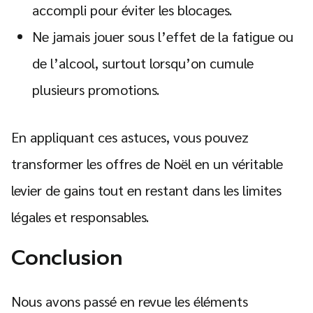
accompli pour éviter les blocages.
Ne jamais jouer sous l’effet de la fatigue ou
de l’alcool, surtout lorsqu’on cumule
plusieurs promotions.
En appliquant ces astuces, vous pouvez
transformer les offres de Noël en un véritable
levier de gains tout en restant dans les limites
légales et responsables.
Conclusion
Nous avons passé en revue les éléments