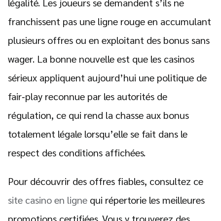
légalité. Les joueurs se demandent s’ils ne
franchissent pas une ligne rouge en accumulant
plusieurs offres ou en exploitant des bonus sans
wager. La bonne nouvelle est que les casinos
sérieux appliquent aujourd’hui une politique de
fair‑play reconnue par les autorités de
régulation, ce qui rend la chasse aux bonus
totalement légale lorsqu’elle se fait dans le
respect des conditions affichées.
Pour découvrir des offres fiables, consultez ce
site casino en ligne
qui répertorie les meilleures
promotions certifiées. Vous y trouverez des