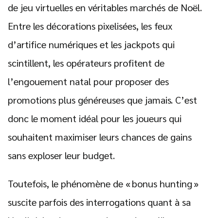
de jeu virtuelles en véritables marchés de Noël.
Entre les décorations pixelisées, les feux
d’artifice numériques et les jackpots qui
scintillent, les opérateurs profitent de
l’engouement natal pour proposer des
promotions plus généreuses que jamais. C’est
donc le moment idéal pour les joueurs qui
souhaitent maximiser leurs chances de gains
sans exploser leur budget.
Toutefois, le phénomène de « bonus hunting »
suscite parfois des interrogations quant à sa