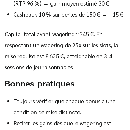
(RTP 96 %) → gain moyen estimé 30 €
Cashback 10 % sur pertes de 150 € → +15 €
Capital total avant wagering ≈ 345 €. En
respectant un wagering de 25x sur les slots, la
mise requise est 8 625 €, atteignable en 3‑4
sessions de jeu raisonnables.
Bonnes pratiques
Toujours vérifier que chaque bonus a une
condition de mise distincte.
Retirer les gains dès que le wagering est