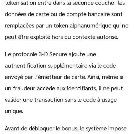
tokenisation entre dans la seconde couche : les
données de carte ou de compte bancaire sont
remplacées par un token alphanumérique qui ne
peut être exploité hors du contexte autorisé.
Le protocole 3‑D Secure ajoute une
authentification supplémentaire via le code
envoyé par l’émetteur de carte. Ainsi, même si
un fraudeur accède aux identifiants, il ne peut
valider une transaction sans le code à usage
unique.
Avant de débloquer le bonus, le système impose