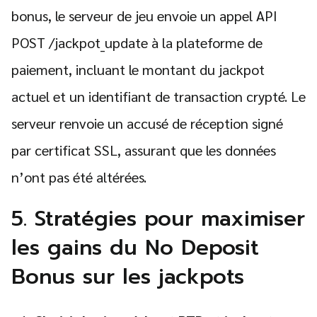
bonus, le serveur de jeu envoie un appel API
POST /jackpot_update à la plateforme de
paiement, incluant le montant du jackpot
actuel et un identifiant de transaction crypté. Le
serveur renvoie un accusé de réception signé
par certificat SSL, assurant que les données
n’ont pas été altérées.
5. Stratégies pour maximiser
les gains du No Deposit
Bonus sur les jackpots