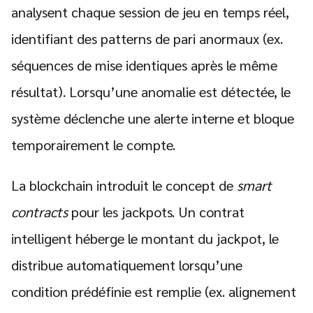
analysent chaque session de jeu en temps réel,
identifiant des patterns de pari anormaux (ex.
séquences de mise identiques après le même
résultat). Lorsqu’une anomalie est détectée, le
système déclenche une alerte interne et bloque
temporairement le compte.
La blockchain introduit le concept de
smart
contracts
pour les jackpots. Un contrat
intelligent héberge le montant du jackpot, le
distribue automatiquement lorsqu’une
condition prédéfinie est remplie (ex. alignement