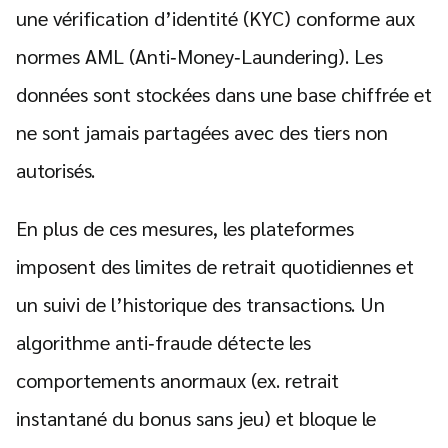
une vérification d’identité (KYC) conforme aux
normes AML (Anti‑Money‑Laundering). Les
données sont stockées dans une base chiffrée et
ne sont jamais partagées avec des tiers non
autorisés.
En plus de ces mesures, les plateformes
imposent des limites de retrait quotidiennes et
un suivi de l’historique des transactions. Un
algorithme anti‑fraude détecte les
comportements anormaux (ex. retrait
instantané du bonus sans jeu) et bloque le