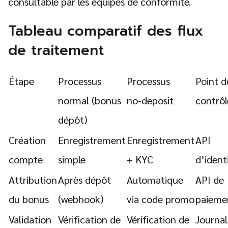
consultable par les équipes de conformité.
Tableau comparatif des flux
de traitement
Étape
Processus
Processus
Point d
normal (bonus
no‑deposit
contrôl
dépôt)
Création
Enregistrement
Enregistrement
API
compte
simple
+ KYC
d’ident
Attribution
Après dépôt
Automatique
API de
du bonus
(webhook)
via code promo
paieme
Validation
Vérification de
Vérification de
Journal