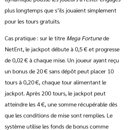
plus longtemps que s’ils jouaient simplement
pour les tours gratuits.
Cas pratique : sur le titre
Mega Fortune
de
NetEnt, le jackpot débute à 0,5 € et progresse
de 0,02 € à chaque mise. Un joueur ayant reçu
un bonus de 20 € sans dépôt peut placer 10
tours à 0,20 €, chaque tour alimentant le
jackpot. Après 200 tours, le jackpot peut
atteindre les 4 €, une somme récupérable dès
que les conditions de mise sont remplies. Le
système utilise les fonds de bonus comme