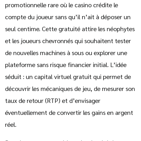
promotionnelle rare où le casino crédite le
compte du joueur sans qu’il n’ait à déposer un
seul centime. Cette gratuité attire les néophytes
et les joueurs chevronnés qui souhaitent tester
de nouvelles machines à sous ou explorer une
plateforme sans risque financier initial. L’idée
séduit : un capital virtuel gratuit qui permet de
découvrir les mécaniques de jeu, de mesurer son
taux de retour (RTP) et d’envisager
éventuellement de convertir les gains en argent
réel.