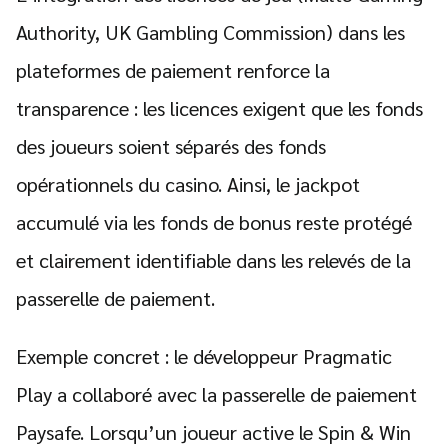
Authority, UK Gambling Commission) dans les
plateformes de paiement renforce la
transparence : les licences exigent que les fonds
des joueurs soient séparés des fonds
opérationnels du casino. Ainsi, le jackpot
accumulé via les fonds de bonus reste protégé
et clairement identifiable dans les relevés de la
passerelle de paiement.
Exemple concret : le développeur Pragmatic
Play a collaboré avec la passerelle de paiement
Paysafe. Lorsqu’un joueur active le Spin & Win