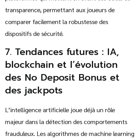
transparence, permettant aux joueurs de
comparer facilement la robustesse des
dispositifs de sécurité.
7. Tendances futures : IA,
blockchain et l’évolution
des No Deposit Bonus et
des jackpots
L’intelligence artificielle joue déjà un rôle
majeur dans la détection des comportements
frauduleux. Les algorithmes de machine learning