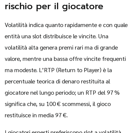
rischio per il giocatore
Volatilità indica quanto rapidamente e con quale
entità una slot distribuisce le vincite. Una
volatilità alta genera premi rari ma di grande
valore, mentre una bassa offre vincite frequenti
ma modeste. L’RTP (Return to Player) è la
percentuale teorica di denaro restituita al
giocatore nel lungo periodo; un RTP del 97 %
significa che, su 100 € scommessi, il gioco
restituisce in media 97 €.
I giocatori esperti preferiscono slot a volatilità