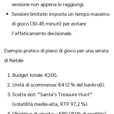
sessione non appena lo raggiungi.
Sessioni limitate: imposta un tempo massimo
di gioco (30‑45 minuti) per evitare
l’affaticamento decisionale.
Esempio pratico di piano di gioco per una serata
di Natale
Budget totale: €200.
Unità di scommessa: €4 (2 % del bankroll).
Scelta slot: “Santa’s Treasure Hunt”
(volatilità media‑alta, RTP 97,2 %).
Obiettivo di vincita: +€80 (40 % di profitto).