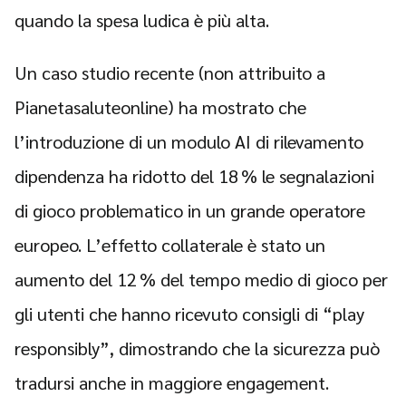
quando la spesa ludica è più alta.
Un caso studio recente (non attribuito a
Pianetasaluteonline) ha mostrato che
l’introduzione di un modulo AI di rilevamento
dipendenza ha ridotto del 18 % le segnalazioni
di gioco problematico in un grande operatore
europeo. L’effetto collaterale è stato un
aumento del 12 % del tempo medio di gioco per
gli utenti che hanno ricevuto consigli di “play
responsibly”, dimostrando che la sicurezza può
tradursi anche in maggiore engagement.