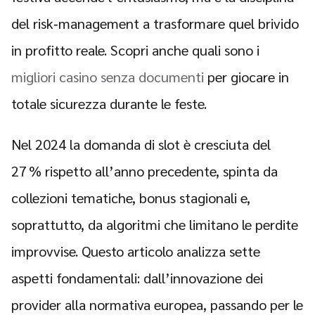
del risk‑management a trasformare quel brivido
in profitto reale. Scopri anche quali sono i
migliori casino senza documenti
per giocare in
totale sicurezza durante le feste.
Nel 2024 la domanda di slot è cresciuta del
27 % rispetto all’anno precedente, spinta da
collezioni tematiche, bonus stagionali e,
soprattutto, da algoritmi che limitano le perdite
improvvise. Questo articolo analizza sette
aspetti fondamentali: dall’innovazione dei
provider alla normativa europea, passando per le