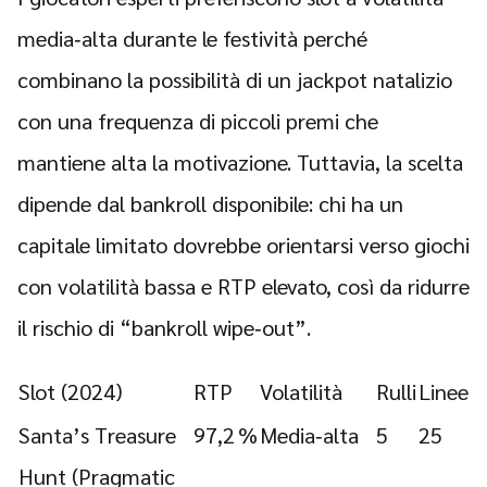
media‑alta durante le festività perché
combinano la possibilità di un jackpot natalizio
con una frequenza di piccoli premi che
mantiene alta la motivazione. Tuttavia, la scelta
dipende dal bankroll disponibile: chi ha un
capitale limitato dovrebbe orientarsi verso giochi
con volatilità bassa e RTP elevato, così da ridurre
il rischio di “bankroll wipe‑out”.
Slot (2024)
RTP
Volatilità
Rulli
Linee
Santa’s Treasure
97,2 %
Media‑alta
5
25
Hunt (Pragmatic