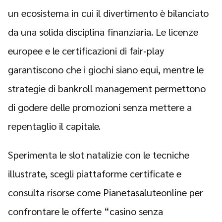
un ecosistema in cui il divertimento è bilanciato
da una solida disciplina finanziaria. Le licenze
europee e le certificazioni di fair‑play
garantiscono che i giochi siano equi, mentre le
strategie di bankroll management permettono
di godere delle promozioni senza mettere a
repentaglio il capitale.
Sperimenta le slot natalizie con le tecniche
illustrate, scegli piattaforme certificate e
consulta risorse come Pianetasaluteonline per
confrontare le offerte “casino senza