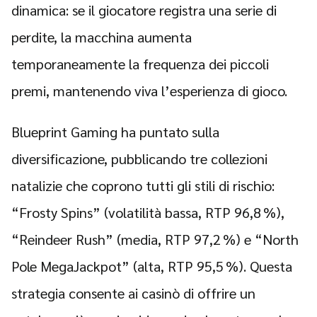
dinamica: se il giocatore registra una serie di
perdite, la macchina aumenta
temporaneamente la frequenza dei piccoli
premi, mantenendo viva l’esperienza di gioco.
Blueprint Gaming ha puntato sulla
diversificazione, pubblicando tre collezioni
natalizie che coprono tutti gli stili di rischio:
“Frosty Spins” (volatilità bassa, RTP 96,8 %),
“Reindeer Rush” (media, RTP 97,2 %) e “North
Pole MegaJackpot” (alta, RTP 95,5 %). Questa
strategia consente ai casinò di offrire un