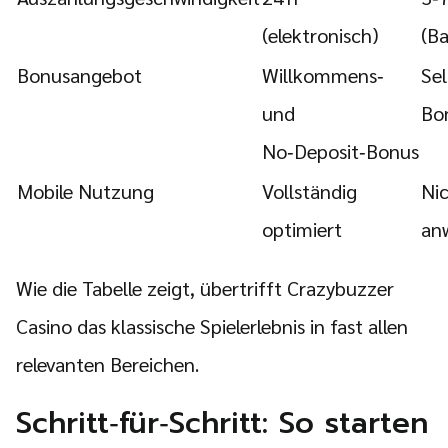
(elektronisch)
(B
Bonusangebot
Willkommens‑
Se
und
Bo
No‑Deposit‑Bonus
Mobile Nutzung
Vollständig
Ni
optimiert
an
Wie die Tabelle zeigt, übertrifft Crazybuzzer
Casino das klassische Spielerlebnis in fast allen
relevanten Bereichen.
Search
Schritt‑für‑Schritt: So starten
for: