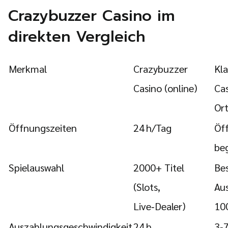
Crazybuzzer Casino im
direkten Vergleich
Merkmal
Crazybuzzer
Kla
Casino (online)
Cas
Ort
Öffnungszeiten
24 h/Tag
Öf
be
Spielauswahl
2000+ Titel
Be
(Slots,
Aus
Live‑Dealer)
100
Auszahlungsgeschwindigkeit
24 h
3‑