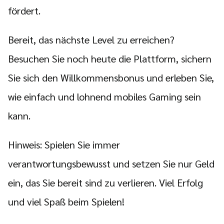
fördert.
Bereit, das nächste Level zu erreichen?
Besuchen Sie noch heute die Plattform, sichern
Sie sich den Willkommensbonus und erleben Sie,
wie einfach und lohnend mobiles Gaming sein
kann.
Hinweis: Spielen Sie immer
verantwortungsbewusst und setzen Sie nur Geld
ein, das Sie bereit sind zu verlieren. Viel Erfolg
und viel Spaß beim Spielen!