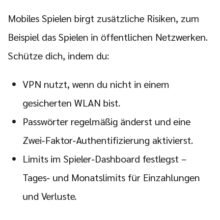
Mobiles Spielen birgt zusätzliche Risiken, zum
Beispiel das Spielen in öffentlichen Netzwerken.
Schütze dich, indem du:
VPN nutzt, wenn du nicht in einem
gesicherten WLAN bist.
Passwörter regelmäßig änderst und eine
Zwei‑Faktor‑Authentifizierung aktivierst.
Limits im Spieler‑Dashboard festlegst –
Tages‑ und Monatslimits für Einzahlungen
und Verluste.