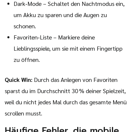
Dark‑Mode – Schaltet den Nachtmodus ein,
um Akku zu sparen und die Augen zu
schonen.
Favoriten‑Liste – Markiere deine
Lieblingsspiele, um sie mit einem Fingertipp
zu öffnen.
Quick Win:
Durch das Anlegen von Favoriten
sparst du im Durchschnitt 30 % deiner Spielzeit,
weil du nicht jedes Mal durch das gesamte Menü
scrollen musst.
Häufige Fehler, die mobile