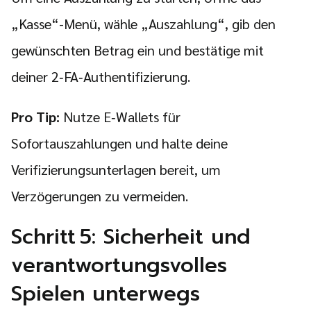
„Kasse“-Menü, wähle „Auszahlung“, gib den
gewünschten Betrag ein und bestätige mit
deiner 2‑FA‑Authentifizierung.
Pro Tip:
Nutze E‑Wallets für
Sofortauszahlungen und halte deine
Verifizierungsunterlagen bereit, um
Verzögerungen zu vermeiden.
Schritt 5: Sicherheit und
verantwortungsvolles
Spielen unterwegs