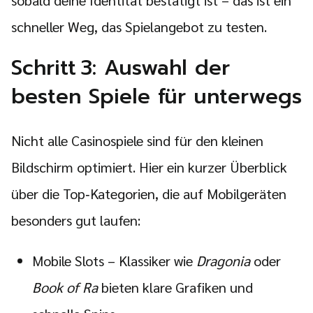
sobald deine Identität bestätigt ist – das ist ein
schneller Weg, das Spielangebot zu testen.
Schritt 3: Auswahl der
besten Spiele für unterwegs
Nicht alle Casinospiele sind für den kleinen
Bildschirm optimiert. Hier ein kurzer Überblick
über die Top‑Kategorien, die auf Mobilgeräten
besonders gut laufen:
Mobile Slots – Klassiker wie
Dragonia
oder
Book of Ra
bieten klare Grafiken und