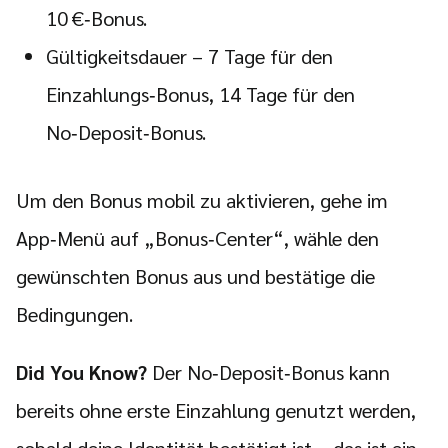
10 €‑Bonus.
Gültigkeitsdauer – 7 Tage für den
Einzahlungs‑Bonus, 14 Tage für den
No‑Deposit‑Bonus.
Um den Bonus mobil zu aktivieren, gehe im
App‑Menü auf „Bonus‑Center“, wähle den
gewünschten Bonus aus und bestätige die
Bedingungen.
Did You Know?
Der No‑Deposit‑Bonus kann
bereits ohne erste Einzahlung genutzt werden,