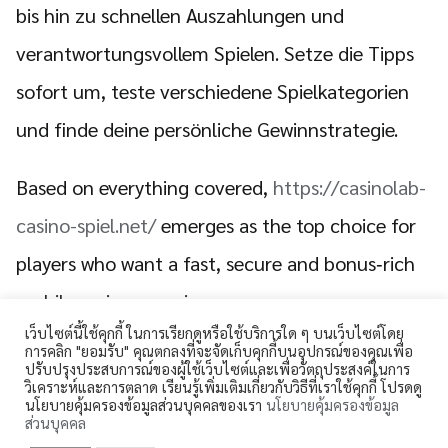
bis hin zu schnellen Auszahlungen und
verantwortungsvollem Spielen. Setze die Tipps
sofort um, teste verschiedene Spielkategorien
und finde deine persönliche Gewinnstrategie.
Based on everything covered,
https://casinolab-
casino-spiel.net/
emerges as the top choice for
players who want a fast, secure and bonus‑rich
mobile casino experience.
เว็บไซต์นี้ใช้คุกกี้ ในการเรียกดูหรือใช้บริการใด ๆ บนเว็บไซต์โดย
การคลิก "ยอมรับ" คุณตกลงที่จะจัดเก็บคุกกี้บนอุปกรณ์ของคุณเพื่อ
Viel Erfolg und genieße das Spiel – immer mit
ปรับปรุงประสบการณ์ของผู้ใช้เว็บไซต์และเพื่อวัตถุประสงค์ในการ
วิเคราะห์และการตลาด เรียนรู้เพิ่มเติมเกี่ยวกับวิธีที่เราใช้คุกกี้ โปรดดู
einem klaren Kopf und einem sicheren Gerät!
นโยบายคุ้มครองข้อมูลส่วนบุคคลของเรา
นโยบายคุ้มครองข้อมูล
ส่วนบุคคล