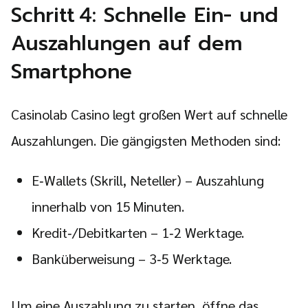
Schritt 4: Schnelle Ein- und
Auszahlungen auf dem
Smartphone
Casinolab Casino legt großen Wert auf schnelle
Search
Auszahlungen. Die gängigsten Methoden sind:
for:
E‑Wallets (Skrill, Neteller) – Auszahlung
innerhalb von 15 Minuten.
Kredit‑/Debitkarten – 1‑2 Werktage.
Banküberweisung – 3‑5 Werktage.
Um eine Auszahlung zu starten, öffne das