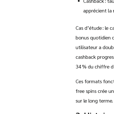
Cashback : tau
apprécient la 
Cas d’étude : le 
bonus quotidien d
utilisateur a dou
cashback progress
34 % du chiffre d
Ces formats fonct
free spins crée u
sur le long terme.