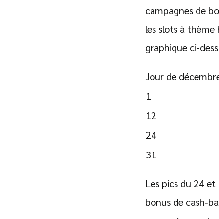
campagnes de bonus
les slots à thème 
graphique ci‑dess
Jour de décembr
1
12
24
31
Les pics du 24 et 
bonus de cash‑bac