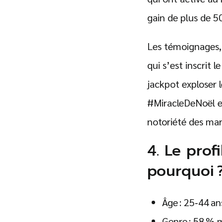
gain de plus de 5
Les témoignages, 
qui s’est inscrit 
jackpot exploser l
#MiracleDeNoël et
notoriété des ma
4. Le prof
pourquoi 
Âge : 25‑44 a
Genre : 58 % 