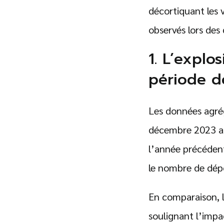
décortiquant les 
observés lors des
1. L’expl
période d
Les données agré
décembre 2023 a 
l’année précédent
le nombre de dép
En comparaison, le
soulignant l’impa