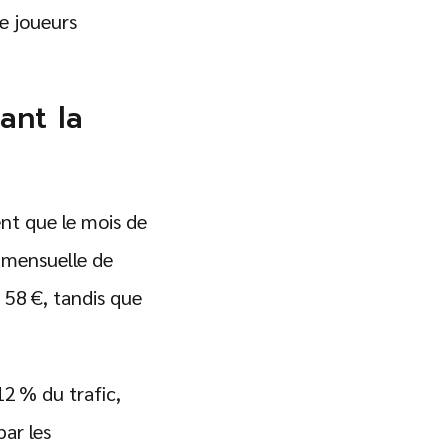
de joueurs
ant la
nt que le mois de
 mensuelle de
 58 €, tandis que
12 % du trafic,
par les