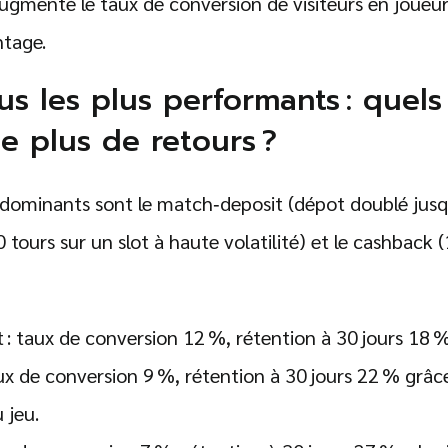
gmenté le taux de conversion de visiteurs en joueurs
ntage.
us les plus performants : quels
e plus de retours ?
 dominants sont le match‑deposit (dépot doublé jusqu
0 tours sur un slot à haute volatilité) et le cashback
: taux de conversion 12 %, rétention à 30 jours 18 %
aux de conversion 9 %, rétention à 30 jours 22 % grâce
 jeu.