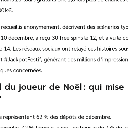
00 k€.
recueillis anonymement, décrivent des scénarios typ
le 10 décembre, a reçu 30 free spins le 12, et a vu le
e 14. Les réseaux sociaux ont relayé ces histoires sou
 #JackpotFestif, générant des millions d’impression
rques concernées.
il du joueur de Noël : qui mise 
?
ns représentent 62 % des dépôts de décembre.
masculin, 42 % féminin, avec une hausse de 7 % de la