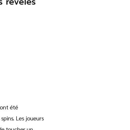
s révélés
 ont été
spins. Les joueurs
 de toucher un