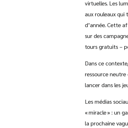
virtuelles. Les lu
aux rouleaux qui t
d’année. Cette aff
sur des campagne
tours gratuits – po
Dans ce contexte, 
ressource neutre 
lancer dans les je
Les médias sociau
« miracle » : un g
la prochaine vagu