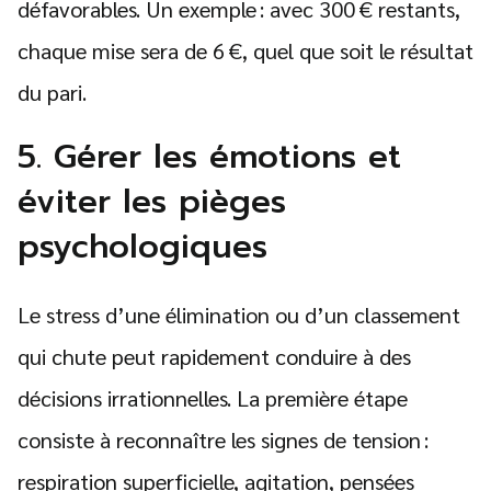
défavorables. Un exemple : avec 300 € restants,
chaque mise sera de 6 €, quel que soit le résultat
du pari.
5. Gérer les émotions et
éviter les pièges
psychologiques
Le stress d’une élimination ou d’un classement
qui chute peut rapidement conduire à des
décisions irrationnelles. La première étape
consiste à reconnaître les signes de tension :
respiration superficielle, agitation, pensées