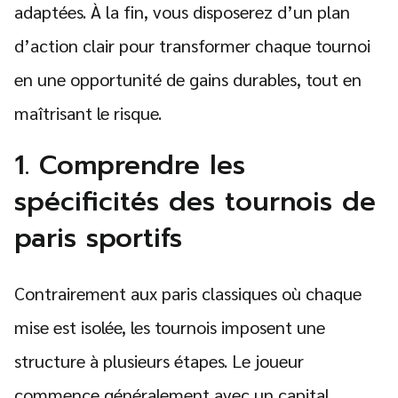
adaptées. À la fin, vous disposerez d’un plan
d’action clair pour transformer chaque tournoi
en une opportunité de gains durables, tout en
maîtrisant le risque.
1. Comprendre les
spécificités des tournois de
paris sportifs
Contrairement aux paris classiques où chaque
mise est isolée, les tournois imposent une
structure à plusieurs étapes. Le joueur
commence généralement avec un capital