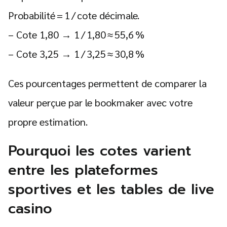
Probabilité = 1 / cote décimale.
– Cote 1,80 → 1 / 1,80 ≈ 55,6 %
– Cote 3,25 → 1 / 3,25 ≈ 30,8 %
Ces pourcentages permettent de comparer la
valeur perçue par le bookmaker avec votre
propre estimation.
Pourquoi les cotes varient
entre les plateformes
sportives et les tables de live
casino