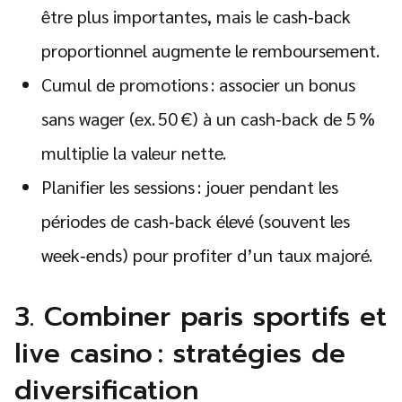
être plus importantes, mais le cash‑back
proportionnel augmente le remboursement.
Cumul de promotions : associer un bonus
sans wager (ex. 50 €) à un cash‑back de 5 %
multiplie la valeur nette.
Planifier les sessions : jouer pendant les
périodes de cash‑back élevé (souvent les
week‑ends) pour profiter d’un taux majoré.
3. Combiner paris sportifs et
live casino : stratégies de
diversification