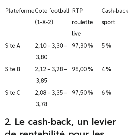
Plateforme
Cote football
RTP
Cash‑back
(1‑X‑2)
roulette
sport
live
Site A
2,10 – 3,30 –
97,30 %
5 %
3,80
Site B
2,12 – 3,28 –
98,00 %
4 %
3,85
Site C
2,08 – 3,35 –
97,50 %
6 %
3,78
2. Le cash‑back, un levier
de rentabilité pour les