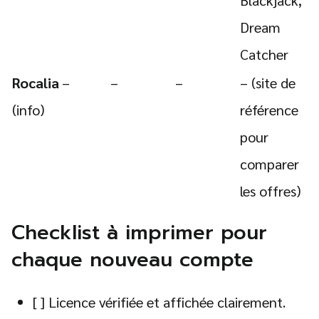
Dream
Catcher
Rocalia
–
–
–
– (site de
(info)
référence
pour
comparer
les offres)
Checklist à imprimer pour
chaque nouveau compte
[ ] Licence vérifiée et affichée clairement.