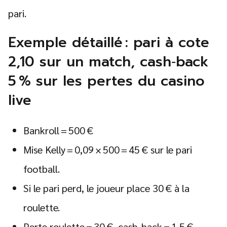
pari.
Exemple détaillé : pari à cote
2,10 sur un match, cash‑back
5 % sur les pertes du casino
live
Bankroll = 500 €
Mise Kelly = 0,09 × 500 = 45 € sur le pari
football.
Si le pari perd, le joueur place 30 € à la
roulette.
Perte roulette = 30 €, cash‑back = 1,5 €,