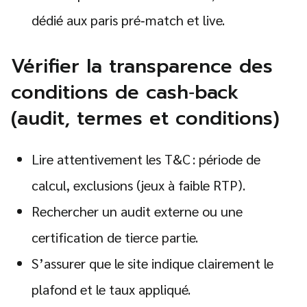
dédié aux paris pré‑match et live.
Vérifier la transparence des
conditions de cash‑back
(audit, termes et conditions)
Lire attentivement les T&C : période de
calcul, exclusions (jeux à faible RTP).
Rechercher un audit externe ou une
certification de tierce partie.
S’assurer que le site indique clairement le
plafond et le taux appliqué.