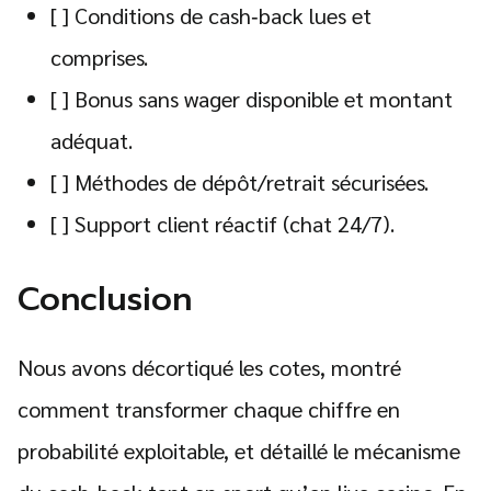
[ ] Conditions de cash‑back lues et
comprises.
[ ] Bonus sans wager disponible et montant
adéquat.
[ ] Méthodes de dépôt/retrait sécurisées.
[ ] Support client réactif (chat 24/7).
Conclusion
Nous avons décortiqué les cotes, montré
comment transformer chaque chiffre en
probabilité exploitable, et détaillé le mécanisme