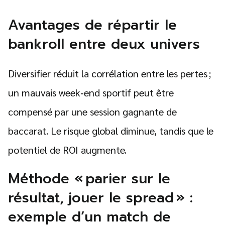
Avantages de répartir le
bankroll entre deux univers
Diversifier réduit la corrélation entre les pertes ;
un mauvais week‑end sportif peut être
compensé par une session gagnante de
baccarat. Le risque global diminue, tandis que le
potentiel de ROI augmente.
Méthode « parier sur le
résultat, jouer le spread » :
exemple d’un match de