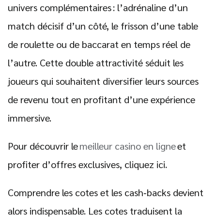
univers complémentaires : l’adrénaline d’un
match décisif d’un côté, le frisson d’une table
de roulette ou de baccarat en temps réel de
l’autre. Cette double attractivité séduit les
joueurs qui souhaitent diversifier leurs sources
de revenu tout en profitant d’une expérience
immersive.
Pour découvrir le
meilleur casino en ligne
et
profiter d’offres exclusives, cliquez ici.
Comprendre les cotes et les cash‑backs devient
alors indispensable. Les cotes traduisent la