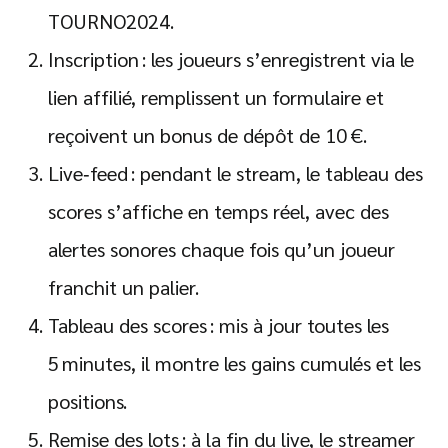
TOURNO2024.
Inscription : les joueurs s’enregistrent via le
lien affilié, remplissent un formulaire et
reçoivent un bonus de dépôt de 10 €.
Live‑feed : pendant le stream, le tableau des
scores s’affiche en temps réel, avec des
alertes sonores chaque fois qu’un joueur
franchit un palier.
Tableau des scores : mis à jour toutes les
5 minutes, il montre les gains cumulés et les
positions.
Remise des lots : à la fin du live, le streamer