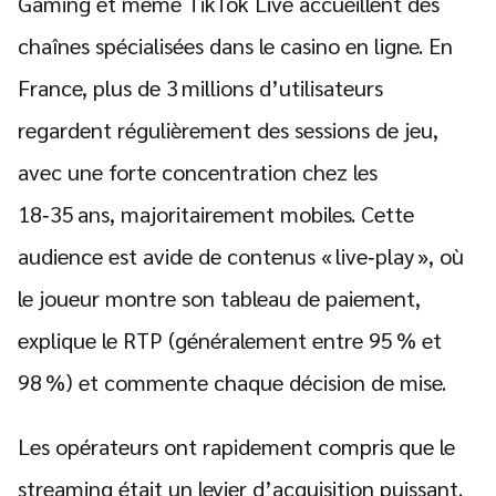
Gaming et même TikTok Live accueillent des
chaînes spécialisées dans le casino en ligne. En
France, plus de 3 millions d’utilisateurs
regardent régulièrement des sessions de jeu,
avec une forte concentration chez les
18‑35 ans, majoritairement mobiles. Cette
audience est avide de contenus « live‑play », où
le joueur montre son tableau de paiement,
explique le RTP (généralement entre 95 % et
98 %) et commente chaque décision de mise.
Les opérateurs ont rapidement compris que le
streaming était un levier d’acquisition puissant.