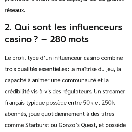
réseaux.
2. Qui sont les influenceurs
casino ? – 280 mots
Le profil type d’un influenceur casino combine
trois qualités essentielles : la maîtrise du jeu, la
capacité à animer une communauté et la
crédibilité vis‑à‑vis des régulateurs. Un streamer
français typique possède entre 50 k et 250 k
abonnés, joue quotidiennement à des titres
comme Starburst ou Gonzo’s Quest, et possède