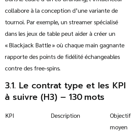
collabore à la conception d’une variante de
tournoi. Par exemple, un streamer spécialisé
dans les jeux de table peut aider à créer un
« Blackjack Battle » où chaque main gagnante
rapporte des points de fidélité échangeables
contre des free‑spins.
3.1. Le contrat type et les KPI
à suivre (H3) – 130 mots
KPI
Description
Objectif
moyen