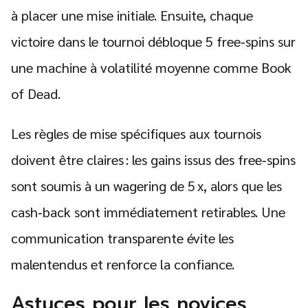
à placer une mise initiale. Ensuite, chaque
victoire dans le tournoi débloque 5 free‑spins sur
une machine à volatilité moyenne comme Book
of Dead.
Les règles de mise spécifiques aux tournois
doivent être claires : les gains issus des free‑spins
sont soumis à un wagering de 5 x, alors que les
cash‑back sont immédiatement retirables. Une
communication transparente évite les
malentendus et renforce la confiance.
Astuces pour les novices