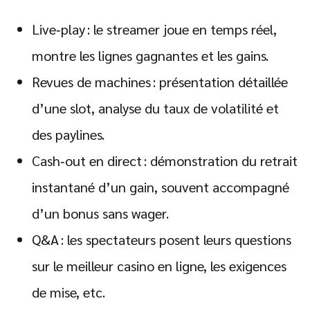
Live‑play : le streamer joue en temps réel,
montre les lignes gagnantes et les gains.
Revues de machines : présentation détaillée
d’une slot, analyse du taux de volatilité et
des paylines.
Cash‑out en direct : démonstration du retrait
instantané d’un gain, souvent accompagné
d’un bonus sans wager.
Q&A : les spectateurs posent leurs questions
sur le meilleur casino en ligne, les exigences
de mise, etc.