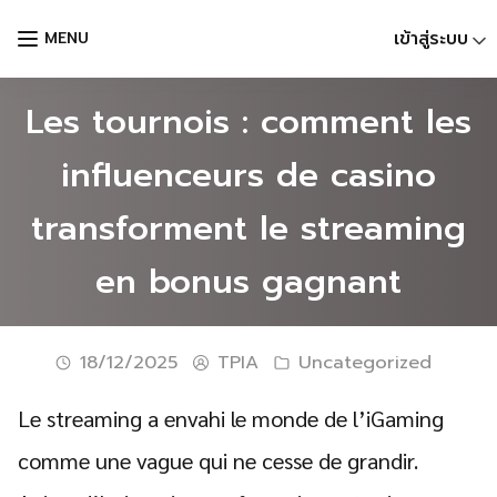
Skip
เข้าสู่ระบบ
MENU
to
content
Les tournois : comment les
influenceurs de casino
transforment le streaming
en bonus gagnant
18/12/2025
TPIA
Uncategorized
Languages:
Le streaming a envahi le monde de l’iGaming
comme une vague qui ne cesse de grandir.