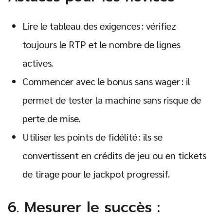
Lire le tableau des exigences : vérifiez
toujours le RTP et le nombre de lignes
actives.
Commencer avec le bonus sans wager : il
permet de tester la machine sans risque de
perte de mise.
Utiliser les points de fidélité : ils se
convertissent en crédits de jeu ou en tickets
de tirage pour le jackpot progressif.
6. Mesurer le succès :