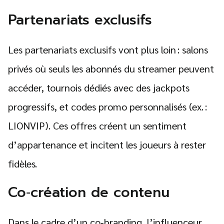
Partenariats exclusifs
Les partenariats exclusifs vont plus loin : salons
privés où seuls les abonnés du streamer peuvent
accéder, tournois dédiés avec des jackpots
progressifs, et codes promo personnalisés (ex. :
LIONVIP). Ces offres créent un sentiment
d’appartenance et incitent les joueurs à rester
fidèles.
Co‑création de contenu
Dans le cadre d’un co‑branding, l’influenceur