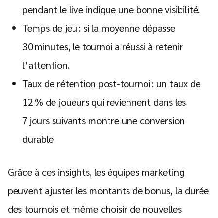
pendant le live indique une bonne visibilité.
Temps de jeu : si la moyenne dépasse
30 minutes, le tournoi a réussi à retenir
l’attention.
Taux de rétention post‑tournoi : un taux de
12 % de joueurs qui reviennent dans les
7 jours suivants montre une conversion
durable.
Grâce à ces insights, les équipes marketing
peuvent ajuster les montants de bonus, la durée
des tournois et même choisir de nouvelles