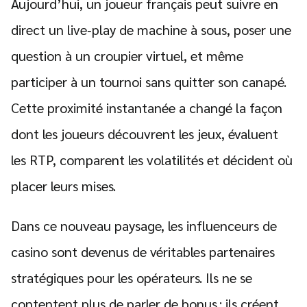
Aujourd’hui, un joueur français peut suivre en
direct un live‑play de machine à sous, poser une
question à un croupier virtuel, et même
participer à un tournoi sans quitter son canapé.
Cette proximité instantanée a changé la façon
dont les joueurs découvrent les jeux, évaluent
les RTP, comparent les volatilités et décident où
placer leurs mises.
Dans ce nouveau paysage, les influenceurs de
casino sont devenus de véritables partenaires
stratégiques pour les opérateurs. Ils ne se
contentent plus de parler de bonus ; ils créent