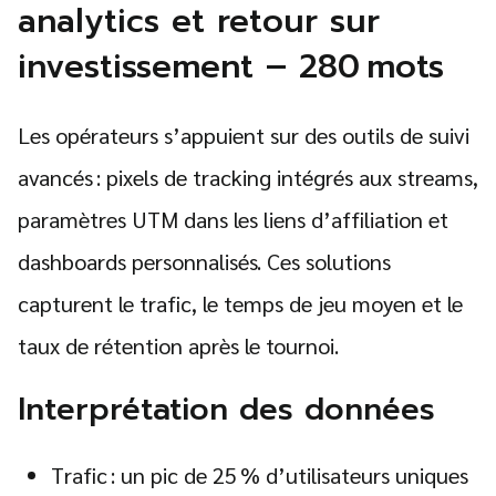
analytics et retour sur
investissement – 280 mots
Les opérateurs s’appuient sur des outils de suivi
avancés : pixels de tracking intégrés aux streams,
paramètres UTM dans les liens d’affiliation et
dashboards personnalisés. Ces solutions
capturent le trafic, le temps de jeu moyen et le
taux de rétention après le tournoi.
Interprétation des données
Trafic : un pic de 25 % d’utilisateurs uniques