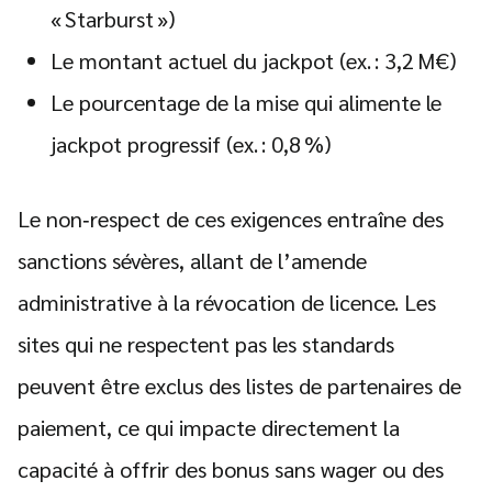
« Starburst »)
Le montant actuel du jackpot (ex. : 3,2 M€)
Le pourcentage de la mise qui alimente le
jackpot progressif (ex. : 0,8 %)
Le non‑respect de ces exigences entraîne des
sanctions sévères, allant de l’amende
administrative à la révocation de licence. Les
sites qui ne respectent pas les standards
peuvent être exclus des listes de partenaires de
paiement, ce qui impacte directement la
capacité à offrir des bonus sans wager ou des