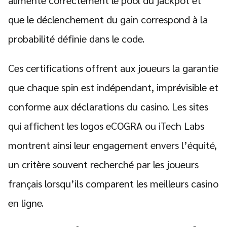
alimente correctement le pool du jackpot et
que le déclenchement du gain correspond à la
probabilité définie dans le code.
Ces certifications offrent aux joueurs la garantie
que chaque spin est indépendant, imprévisible et
conforme aux déclarations du casino. Les sites
qui affichent les logos eCOGRA ou iTech Labs
Search
for:
montrent ainsi leur engagement envers l’équité,
un critère souvent recherché par les joueurs
français lorsqu’ils comparent les meilleurs casino
en ligne.