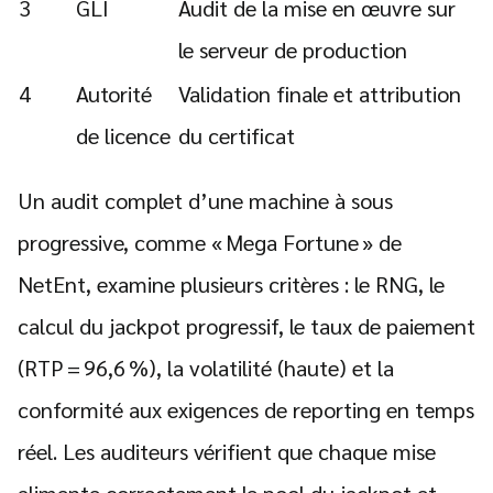
3
GLI
Audit de la mise en œuvre sur
le serveur de production
4
Autorité
Validation finale et attribution
de licence
du certificat
Un audit complet d’une machine à sous
progressive, comme « Mega Fortune » de
NetEnt, examine plusieurs critères : le RNG, le
calcul du jackpot progressif, le taux de paiement
(RTP = 96,6 %), la volatilité (haute) et la
conformité aux exigences de reporting en temps
réel. Les auditeurs vérifient que chaque mise