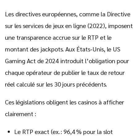
Les directives européennes, comme la Directive
sur les services de jeux en ligne (2022), imposent
une transparence accrue sur le RTP et le
montant des jackpots. Aux États‑Unis, le US
Gaming Act de 2024 introduit l’obligation pour
chaque opérateur de publier le taux de retour
réel calculé sur les 30 jours précédents.
Ces législations obligent les casinos à afficher
clairement :
Le RTP exact (ex. : 96,4 % pour la slot