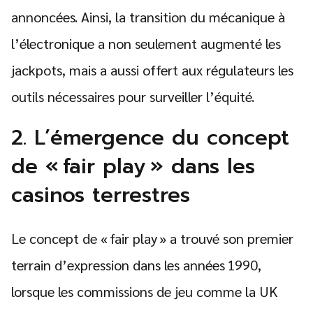
annoncées. Ainsi, la transition du mécanique à
l’électronique a non seulement augmenté les
jackpots, mais a aussi offert aux régulateurs les
outils nécessaires pour surveiller l’équité.
2. L’émergence du concept
de « fair play » dans les
casinos terrestres
Le concept de « fair play » a trouvé son premier
terrain d’expression dans les années 1990,
lorsque les commissions de jeu comme la UK