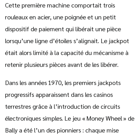
Cette première machine comportait trois
rouleaux en acier, une poignée et un petit
dispositif de paiement qui libérait une pièce
lorsqu’une ligne d’étoiles s’alignait. Le jackpot
était alors limité à la capacité du mécanisme à
retenir plusieurs pièces avant de les libérer.
Dans les années 1970, les premiers jackpots
progressifs apparaissent dans les casinos
terrestres grâce à l’introduction de circuits
électroniques simples. Le jeu « Money Wheel » de
Bally a été l’un des pionniers : chaque mise