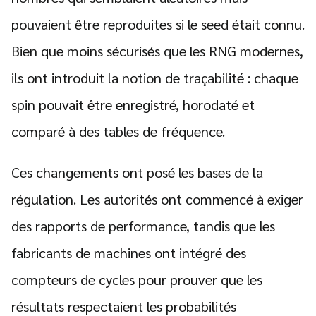
pouvaient être reproduites si le seed était connu.
Bien que moins sécurisés que les RNG modernes,
ils ont introduit la notion de traçabilité : chaque
spin pouvait être enregistré, horodaté et
comparé à des tables de fréquence.
Ces changements ont posé les bases de la
régulation. Les autorités ont commencé à exiger
des rapports de performance, tandis que les
fabricants de machines ont intégré des
compteurs de cycles pour prouver que les
résultats respectaient les probabilités