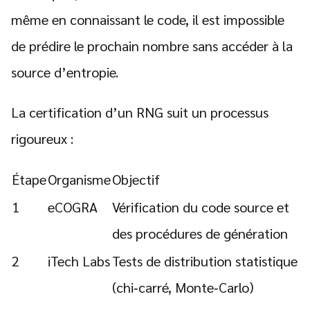
même en connaissant le code, il est impossible
de prédire le prochain nombre sans accéder à la
source d’entropie.
La certification d’un RNG suit un processus
rigoureux :
Étape
Organisme
Objectif
1
eCOGRA
Vérification du code source et
des procédures de génération
2
iTech Labs
Tests de distribution statistique
(chi‑carré, Monte‑Carlo)