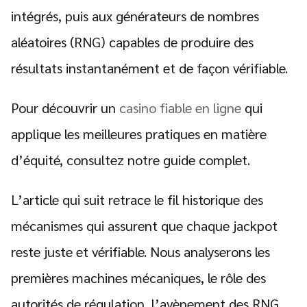
intégrés, puis aux générateurs de nombres
aléatoires (RNG) capables de produire des
résultats instantanément et de façon vérifiable.
Pour découvrir un
casino fiable en ligne
qui
applique les meilleures pratiques en matière
d’équité, consultez notre guide complet.
L’article qui suit retrace le fil historique des
mécanismes qui assurent que chaque jackpot
reste juste et vérifiable. Nous analyserons les
premières machines mécaniques, le rôle des
autorités de régulation, l’avènement des RNG