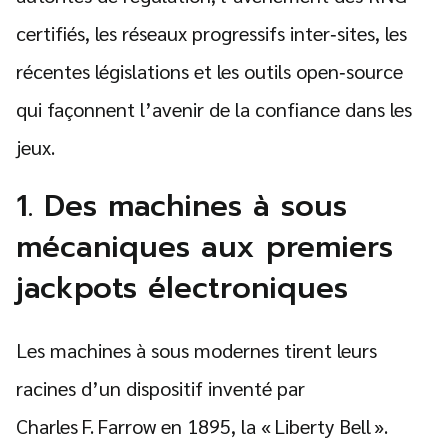
certifiés, les réseaux progressifs inter‑sites, les
récentes législations et les outils open‑source
qui façonnent l’avenir de la confiance dans les
jeux.
1. Des machines à sous
mécaniques aux premiers
jackpots électroniques
Les machines à sous modernes tirent leurs
racines d’un dispositif inventé par
Charles F. Farrow en 1895, la « Liberty Bell ».