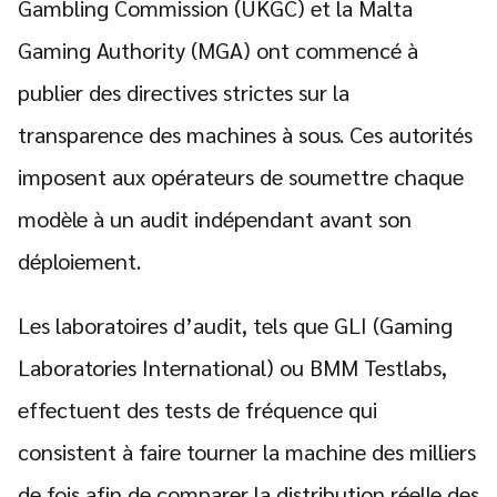
Gambling Commission (UKGC) et la Malta
Gaming Authority (MGA) ont commencé à
publier des directives strictes sur la
transparence des machines à sous. Ces autorités
imposent aux opérateurs de soumettre chaque
modèle à un audit indépendant avant son
déploiement.
Les laboratoires d’audit, tels que GLI (Gaming
Laboratories International) ou BMM Testlabs,
effectuent des tests de fréquence qui
consistent à faire tourner la machine des milliers
de fois afin de comparer la distribution réelle des