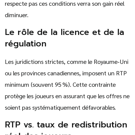
respecte pas ces conditions verra son gain réel
diminuer.
Le rôle de la licence et de la
régulation
Les juridictions strictes, comme le Royaume‑Uni
ou les provinces canadiennes, imposent un RTP
minimum (souvent 95 %). Cette contrainte
protège les joueurs en assurant que les offres ne
soient pas systématiquement défavorables.
RTP vs. taux de redistribution