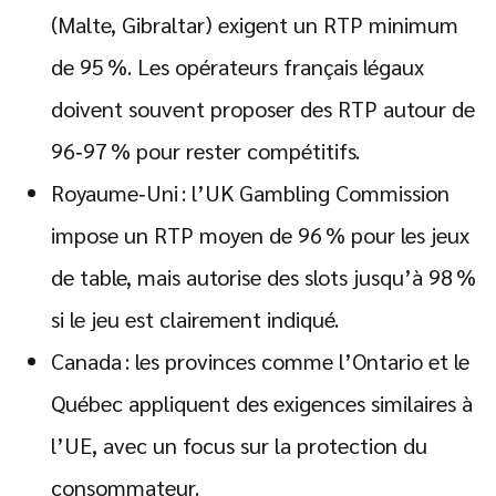
(Malte, Gibraltar) exigent un RTP minimum
de 95 %. Les opérateurs français légaux
doivent souvent proposer des RTP autour de
96‑97 % pour rester compétitifs.
Royaume‑Uni : l’UK Gambling Commission
impose un RTP moyen de 96 % pour les jeux
de table, mais autorise des slots jusqu’à 98 %
si le jeu est clairement indiqué.
Canada : les provinces comme l’Ontario et le
Québec appliquent des exigences similaires à
l’UE, avec un focus sur la protection du
consommateur.