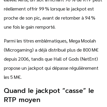
réellement offrir 99 % lorsque le jackpot est
proche de son pic, avant de retomber à 94 %
une fois le gain remporté.
Parmi les titres emblématiques, Mega Moolah
(Microgaming) a déjà distribué plus de 800 M€
depuis 2006, tandis que Hall of Gods (NetEnt)
propose un jackpot qui dépasse régulièrement
les 5 M€.
Quand le jackpot “casse” le
RTP moyen