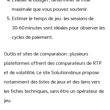
maximale que vous pouvez soutenir.
Estimer le temps de jeu : les sessions de
30‑60 minutes sont idéales pour observer les
cycles de paiement.
Outils et sites de comparaison : plusieurs
plateformes offrent des comparateurs de RTP
et de volatilité. Le site Solutionslinux propose
notamment des listes de jeux et des liens vers
les fiches techniques, sans être un opérateur de
jeu.