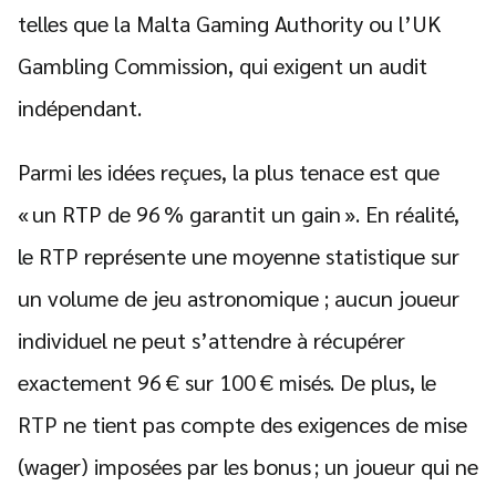
telles que la Malta Gaming Authority ou l’UK
Gambling Commission, qui exigent un audit
indépendant.
Parmi les idées reçues, la plus tenace est que
« un RTP de 96 % garantit un gain ». En réalité,
le RTP représente une moyenne statistique sur
un volume de jeu astronomique ; aucun joueur
individuel ne peut s’attendre à récupérer
exactement 96 € sur 100 € misés. De plus, le
RTP ne tient pas compte des exigences de mise
(wager) imposées par les bonus ; un joueur qui ne