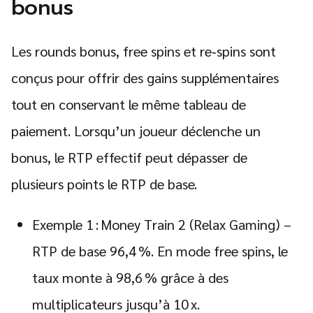
bonus
Les rounds bonus, free spins et re‑spins sont
conçus pour offrir des gains supplémentaires
tout en conservant le même tableau de
paiement. Lorsqu’un joueur déclenche un
bonus, le RTP effectif peut dépasser de
plusieurs points le RTP de base.
Exemple 1 : Money Train 2 (Relax Gaming) –
RTP de base 96,4 %. En mode free spins, le
taux monte à 98,6 % grâce à des
multiplicateurs jusqu’à 10 x.