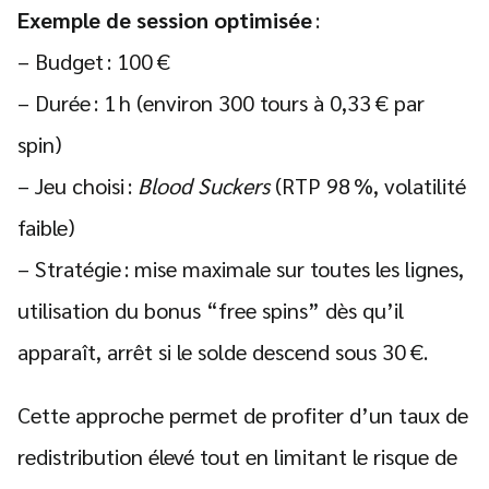
Exemple de session optimisée
:
– Budget : 100 €
– Durée : 1 h (environ 300 tours à 0,33 € par
spin)
– Jeu choisi :
Blood Suckers
(RTP 98 %, volatilité
faible)
– Stratégie : mise maximale sur toutes les lignes,
utilisation du bonus “free spins” dès qu’il
apparaît, arrêt si le solde descend sous 30 €.
Cette approche permet de profiter d’un taux de
redistribution élevé tout en limitant le risque de