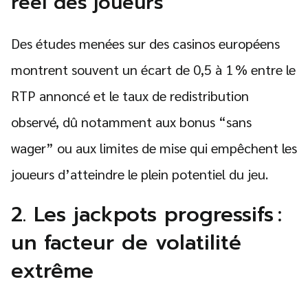
réel des joueurs
Des études menées sur des casinos européens
montrent souvent un écart de 0,5 à 1 % entre le
RTP annoncé et le taux de redistribution
observé, dû notamment aux bonus “sans
wager” ou aux limites de mise qui empêchent les
joueurs d’atteindre le plein potentiel du jeu.
2. Les jackpots progressifs :
un facteur de volatilité
extrême