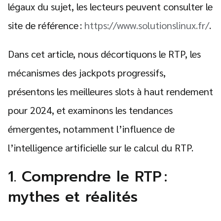
légaux du sujet, les lecteurs peuvent consulter le
site de référence :
https://www.solutionslinux.fr/
.
Dans cet article, nous décortiquons le RTP, les
mécanismes des jackpots progressifs,
présentons les meilleures slots à haut rendement
pour 2024, et examinons les tendances
émergentes, notamment l’influence de
l’intelligence artificielle sur le calcul du RTP.
1. Comprendre le RTP :
mythes et réalités