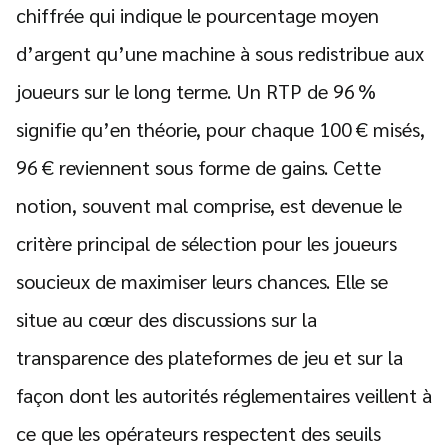
chiffrée qui indique le pourcentage moyen
d’argent qu’une machine à sous redistribue aux
joueurs sur le long terme. Un RTP de 96 %
signifie qu’en théorie, pour chaque 100 € misés,
96 € reviennent sous forme de gains. Cette
notion, souvent mal comprise, est devenue le
critère principal de sélection pour les joueurs
soucieux de maximiser leurs chances. Elle se
situe au cœur des discussions sur la
transparence des plateformes de jeu et sur la
façon dont les autorités réglementaires veillent à
ce que les opérateurs respectent des seuils