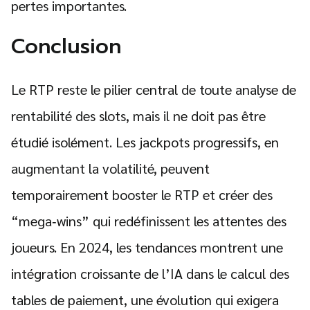
pertes importantes.
Conclusion
Le RTP reste le pilier central de toute analyse de
rentabilité des slots, mais il ne doit pas être
étudié isolément. Les jackpots progressifs, en
augmentant la volatilité, peuvent
temporairement booster le RTP et créer des
“mega‑wins” qui redéfinissent les attentes des
joueurs. En 2024, les tendances montrent une
intégration croissante de l’IA dans le calcul des
tables de paiement, une évolution qui exigera