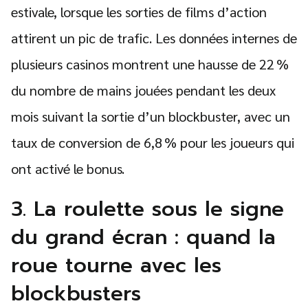
estivale, lorsque les sorties de films d’action
attirent un pic de trafic. Les données internes de
plusieurs casinos montrent une hausse de 22 %
du nombre de mains jouées pendant les deux
mois suivant la sortie d’un blockbuster, avec un
taux de conversion de 6,8 % pour les joueurs qui
ont activé le bonus.
3. La roulette sous le signe
du grand écran : quand la
roue tourne avec les
blockbusters