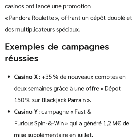
casinos ont lancé une promotion
« Pandora Roulette », offrant un dépôt doublé et
des multiplicateurs spéciaux.
Exemples de campagnes
réussies
Casino X
: +35 % de nouveaux comptes en
deux semaines grâce à une offre « Dépot
150 % sur Blackjack Parrain ».
Casino Y
: campagne « Fast &
Furious Spin‑&‑Win » qui a généré 1,2 M€ de
mise supplémentaire en juillet.