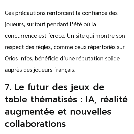
Ces précautions renforcent la confiance des
joueurs, surtout pendant l’été où la
concurrence est féroce. Un site qui montre son
respect des règles, comme ceux répertoriés sur
Orios Infos, bénéficie d’une réputation solide
auprès des joueurs français.
7. Le futur des jeux de
table thématisés : IA, réalité
augmentée et nouvelles
collaborations