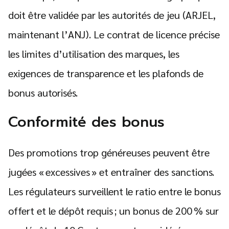
doit être validée par les autorités de jeu (ARJEL,
maintenant l’ANJ). Le contrat de licence précise
les limites d’utilisation des marques, les
exigences de transparence et les plafonds de
bonus autorisés.
Conformité des bonus
Des promotions trop généreuses peuvent être
jugées « excessives » et entraîner des sanctions.
Les régulateurs surveillent le ratio entre le bonus
offert et le dépôt requis ; un bonus de 200 % sur