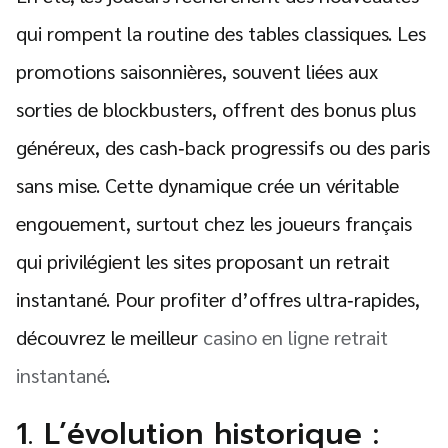
qui rompent la routine des tables classiques. Les
promotions saisonnières, souvent liées aux
sorties de blockbusters, offrent des bonus plus
généreux, des cash‑back progressifs ou des paris
sans mise. Cette dynamique crée un véritable
engouement, surtout chez les joueurs français
qui privilégient les sites proposant un retrait
instantané. Pour profiter d’offres ultra‑rapides,
découvrez le meilleur
casino en ligne retrait
instantané
.
1. L’évolution historique :