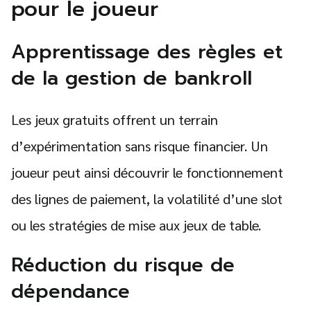
pour le joueur
Apprentissage des règles et
de la gestion de bankroll
Les jeux gratuits offrent un terrain
d’expérimentation sans risque financier. Un
joueur peut ainsi découvrir le fonctionnement
des lignes de paiement, la volatilité d’une slot
ou les stratégies de mise aux jeux de table.
Réduction du risque de
dépendance