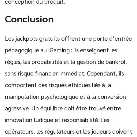
conception du produit.
Conclusion
Les jackpots gratuits offrent une porte d’entrée
pédagogique au iGaming : ils enseignent les
règles, les probabilités et la gestion de bankroll
sans risque financier immédiat. Cependant, ils
comportent des risques éthiques liés à la
manipulation psychologique et à la conversion
agressive. Un équilibre doit être trouvé entre
innovation ludique et responsabilité. Les
opérateurs, les régulateurs et les joueurs doivent