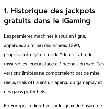
1. Historique des jackpots
gratuits dans le iGaming
Les premières machines à sous en ligne,
apparues au milieu des années 1990,
proposaient déjà un mode “demo” afin de
rassurer les joueurs face à l’inconnu du web. Ces
versions limitées ne comportaient pas de mise
réelle, mais offraient un aperçu du gameplay et
des gains potentiels.
En Europe, la directive sur les jeux de hasard de