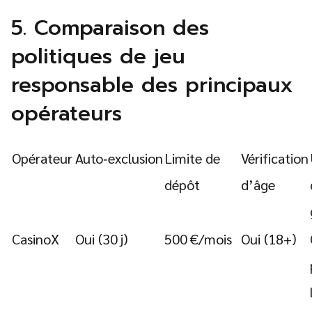
5. Comparaison des
politiques de jeu
responsable des principaux
opérateurs
Opérateur
Auto‑exclusion
Limite de
Vérification
dépôt
d’âge
CasinoX
Oui (30 j)
500 €/mois
Oui (18+)