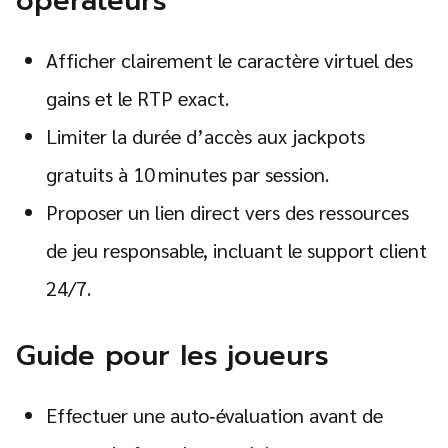
opérateurs
Afficher clairement le caractère virtuel des
gains et le RTP exact.
Limiter la durée d’accès aux jackpots
gratuits à 10 minutes par session.
Proposer un lien direct vers des ressources
de jeu responsable, incluant le support client
24/7.
Guide pour les joueurs
Effectuer une auto‑évaluation avant de