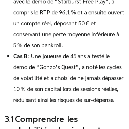
avec le demo de “Starburst Free Play”, a
compris le RTP de 96,1 % et a ensuite ouvert
un compte réel, déposant 50 € et
conservant une perte moyenne inférieure à
5 % de son bankroll.
Cas B
: Une joueuse de 45 ans a testé le
demo de “Gonzo’s Quest”, a noté les cycles
de volatilité et a choisi de ne jamais dépasser
10 % de son capital lors de sessions réelles,
réduisant ainsi les risques de sur‑dépense.
3.1 Comprendre les