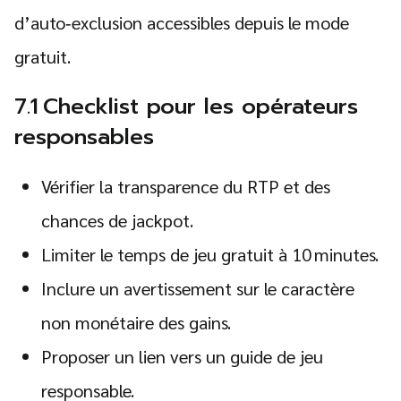
d’auto‑exclusion accessibles depuis le mode
gratuit.
7.1 Checklist pour les opérateurs
responsables
Vérifier la transparence du RTP et des
chances de jackpot.
Limiter le temps de jeu gratuit à 10 minutes.
Inclure un avertissement sur le caractère
non monétaire des gains.
Proposer un lien vers un guide de jeu
responsable.