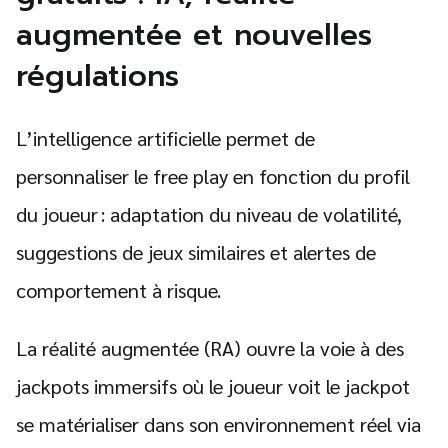
augmentée et nouvelles
régulations
L’intelligence artificielle permet de
personnaliser le free play en fonction du profil
du joueur : adaptation du niveau de volatilité,
suggestions de jeux similaires et alertes de
comportement à risque.
La réalité augmentée (RA) ouvre la voie à des
jackpots immersifs où le joueur voit le jackpot
se matérialiser dans son environnement réel via