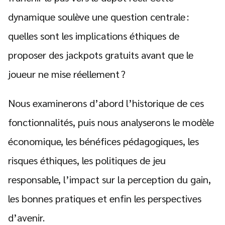
dynamique soulève une question centrale :
quelles sont les implications éthiques de
proposer des jackpots gratuits avant que le
joueur ne mise réellement ?
Nous examinerons d’abord l’historique de ces
fonctionnalités, puis nous analyserons le modèle
économique, les bénéfices pédagogiques, les
risques éthiques, les politiques de jeu
responsable, l’impact sur la perception du gain,
les bonnes pratiques et enfin les perspectives
d’avenir.