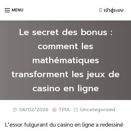
Skip
เข้าสู่ระบบ
MENU
to
content
Le secret des bonus :
comment les
mathématiques
transforment les jeux de
casino en ligne
Languages:
06/02/2026
TPIA
Uncategorized
L’essor fulgurant du casino en ligne a redessiné