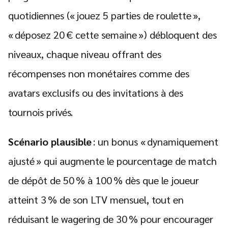
quotidiennes (« jouez 5 parties de roulette »,
« déposez 20 € cette semaine ») débloquent des
niveaux, chaque niveau offrant des
récompenses non monétaires comme des
avatars exclusifs ou des invitations à des
tournois privés.
Scénario plausible
: un bonus « dynamiquement
ajusté » qui augmente le pourcentage de match
de dépôt de 50 % à 100 % dès que le joueur
atteint 3 % de son LTV mensuel, tout en
réduisant le wagering de 30 % pour encourager