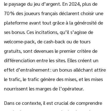
le paysage du jeu d’argent. En 2024, plus de
70 % des joueurs français déclarent choisir une
plateforme avant tout grâce à la générosité de
ses bonus. Ces incitations, qu’il s’agisse de
welcome‑pack, de cash‑back ou de tours
gratuits, sont devenues le premier critère de
différenciation entre les sites. Elles créent un
effet d’entraînement : un bonus alléchant attire
le trafic, le trafic génère des mises, et les mises
nourrissent les marges de l’opérateur.
Dans ce contexte, il est crucial de comprendre