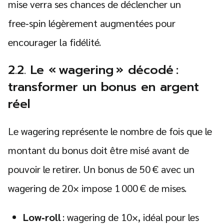
mise verra ses chances de déclencher un
free‑spin légèrement augmentées pour
encourager la fidélité.
2.2. Le « wagering » décodé :
transformer un bonus en argent
réel
Le wagering représente le nombre de fois que le
montant du bonus doit être misé avant de
pouvoir le retirer. Un bonus de 50 € avec un
wagering de 20× impose 1 000 € de mises.
Low‑roll
: wagering de 10×, idéal pour les