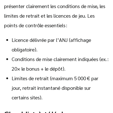
présenter clairement les conditions de mise, les
limites de retrait et les licences de jeu. Les
points de contrôle essentiels :
Licence délivrée par l’ANJ (affichage
obligatoire).
Conditions de mise clairement indiquées (ex. :
20× le bonus + le dépôt).
Limites de retrait (maximum 5 000 € par
jour, retrait instantané disponible sur
certains sites).