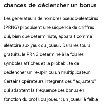
chances de déclencher un bonus
Les générateurs de nombres pseudo‑aléatoires
(PRNG) produisent une séquence de chiffres
qui, bien que déterministe, apparaît comme
aléatoire aux yeux du joueur. Dans les tours
gratuits, le PRNG détermine à la fois les
symboles affichés et la probabilité de
déclencher un re‑spin ou un multiplicateur.
Certains opérateurs intègrent des “adjusters”
qui adaptent la fréquence des bonus en
fonction du profil du joueur : un joueur à faible