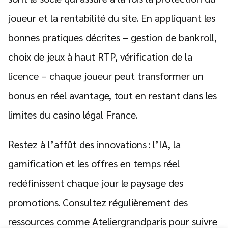
joueur et la rentabilité du site. En appliquant les
bonnes pratiques décrites – gestion de bankroll,
choix de jeux à haut RTP, vérification de la
licence – chaque joueur peut transformer un
bonus en réel avantage, tout en restant dans les
limites du casino légal France.
Restez à l’affût des innovations : l’IA, la
gamification et les offres en temps réel
redéfinissent chaque jour le paysage des
promotions. Consultez régulièrement des
ressources comme Ateliergrandparis pour suivre