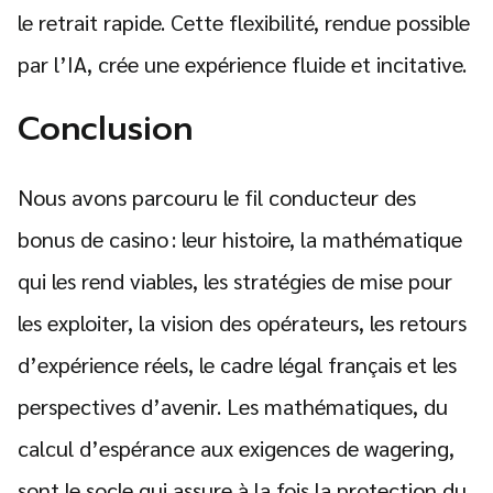
le retrait rapide. Cette flexibilité, rendue possible
par l’IA, crée une expérience fluide et incitative.
Conclusion
Nous avons parcouru le fil conducteur des
bonus de casino : leur histoire, la mathématique
qui les rend viables, les stratégies de mise pour
les exploiter, la vision des opérateurs, les retours
d’expérience réels, le cadre légal français et les
perspectives d’avenir. Les mathématiques, du
calcul d’espérance aux exigences de wagering,
sont le socle qui assure à la fois la protection du