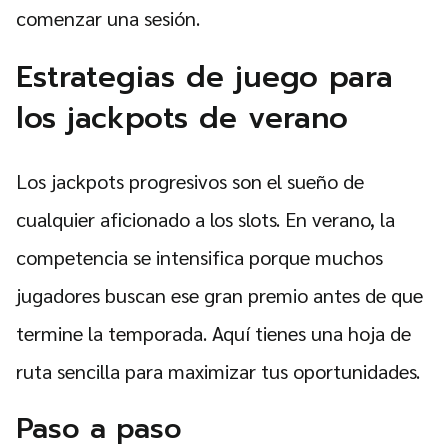
comenzar una sesión.
Estrategias de juego para
los jackpots de verano
Los jackpots progresivos son el sueño de
cualquier aficionado a los slots. En verano, la
competencia se intensifica porque muchos
jugadores buscan ese gran premio antes de que
termine la temporada. Aquí tienes una hoja de
ruta sencilla para maximizar tus oportunidades.
Paso a paso