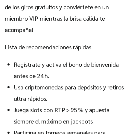
de los giros gratuitos y conviértete en un
miembro VIP mientras la brisa cálida te
acompaña!
Lista de recomendaciones rápidas
Regístrate y activa el bono de bienvenida
antes de 24 h.
Usa criptomonedas para depósitos y retiros
ultra rápidos.
Juega slots con RTP > 95 % y apuesta
siempre el máximo en jackpots.
Participa en torneos semanales para