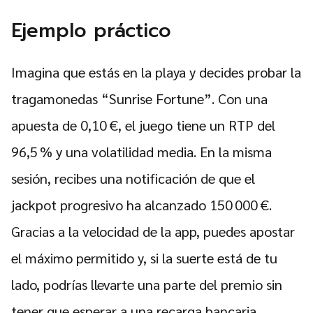
Ejemplo práctico
Imagina que estás en la playa y decides probar la
tragamonedas “Sunrise Fortune”. Con una
apuesta de 0,10 €, el juego tiene un RTP del
96,5 % y una volatilidad media. En la misma
sesión, recibes una notificación de que el
jackpot progresivo ha alcanzado 150 000 €.
Gracias a la velocidad de la app, puedes apostar
el máximo permitido y, si la suerte está de tu
lado, podrías llevarte una parte del premio sin
tener que esperar a una recarga bancaria.