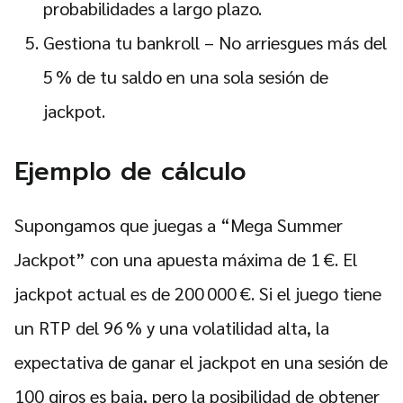
probabilidades a largo plazo.
Gestiona tu bankroll – No arriesgues más del
5 % de tu saldo en una sola sesión de
jackpot.
Ejemplo de cálculo
Supongamos que juegas a “Mega Summer
Jackpot” con una apuesta máxima de 1 €. El
jackpot actual es de 200 000 €. Si el juego tiene
un RTP del 96 % y una volatilidad alta, la
expectativa de ganar el jackpot en una sesión de
100 giros es baja, pero la posibilidad de obtener