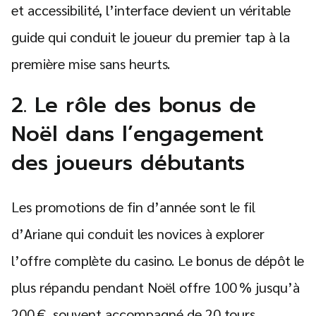
et accessibilité, l’interface devient un véritable
guide qui conduit le joueur du premier tap à la
première mise sans heurts.
2. Le rôle des bonus de
Noël dans l’engagement
des joueurs débutants
Les promotions de fin d’année sont le fil
d’Ariane qui conduit les novices à explorer
l’offre complète du casino. Le bonus de dépôt le
plus répandu pendant Noël offre 100 % jusqu’à
200 €, souvent accompagné de 20 tours