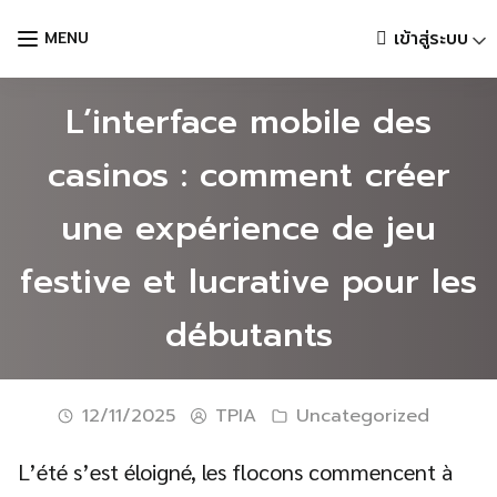
Skip
เข้าสู่ระบบ
MENU
to
content
L’interface mobile des
casinos : comment créer
une expérience de jeu
festive et lucrative pour les
débutants
Languages:
12/11/2025
TPIA
Uncategorized
L’été s’est éloigné, les flocons commencent à