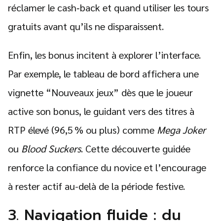
réclamer le cash‑back et quand utiliser les tours
gratuits avant qu’ils ne disparaissent.
Enfin, les bonus incitent à explorer l’interface.
Par exemple, le tableau de bord affichera une
vignette “Nouveaux jeux” dès que le joueur
active son bonus, le guidant vers des titres à
RTP élevé (96,5 % ou plus) comme
Mega Joker
ou
Blood Suckers
. Cette découverte guidée
renforce la confiance du novice et l’encourage
à rester actif au-delà de la période festive.
3. Navigation fluide : du