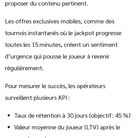
proposer du contenu pertinent.
Les offres exclusives mobiles, comme des
tournois instantanés où le jackpot progresse
toutes les 15 minutes, créent un sentiment
d’urgence qui pousse le joueur à revenir
régulièrement.
Pour mesurer le succès, les opérateurs
surveillent plusieurs KPI :
Taux de rétention à 30 jours (objectif : 45 %)
Valeur moyenne du joueur (LTV) après le