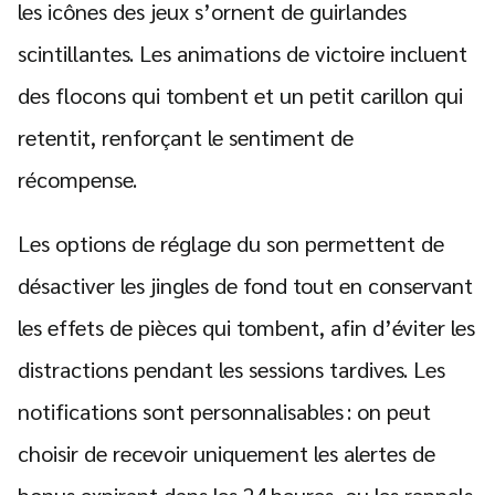
les icônes des jeux s’ornent de guirlandes
scintillantes. Les animations de victoire incluent
Search
des flocons qui tombent et un petit carillon qui
for:
retentit, renforçant le sentiment de
récompense.
Les options de réglage du son permettent de
désactiver les jingles de fond tout en conservant
les effets de pièces qui tombent, afin d’éviter les
distractions pendant les sessions tardives. Les
notifications sont personnalisables : on peut
choisir de recevoir uniquement les alertes de
bonus expirant dans les 24 heures, ou les rappels