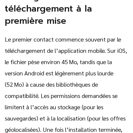
téléchargement à la
première mise
Le premier contact commence souvent par le
téléchargement de l’application mobile. Sur iOS,
le fichier pèse environ 45 Mo, tandis que la
version Android est légèrement plus lourde
(52 Mo) à cause des bibliothèques de
compatibilité. Les permissions demandées se
limitent à l’accès au stockage (pour les
sauvegardes) et à la localisation (pour les offres
géolocalisées). Une fois l’installation terminée,