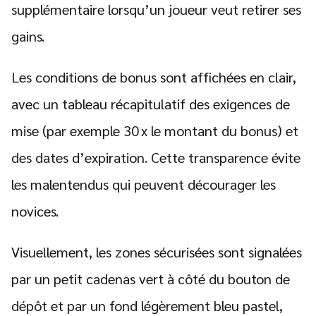
supplémentaire lorsqu’un joueur veut retirer ses
gains.
Les conditions de bonus sont affichées en clair,
avec un tableau récapitulatif des exigences de
mise (par exemple 30 x le montant du bonus) et
des dates d’expiration. Cette transparence évite
les malentendus qui peuvent décourager les
novices.
Visuellement, les zones sécurisées sont signalées
par un petit cadenas vert à côté du bouton de
dépôt et par un fond légèrement bleu pastel,