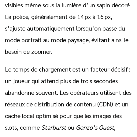
visibles même sous la lumière d’un sapin décoré.
La police, généralement de 14 px à 16 px,
s’ajuste automatiquement lorsqu’on passe du
mode portrait au mode paysage, évitant ainsi le
besoin de zoomer.
Le temps de chargement est un facteur décisif :
un joueur qui attend plus de trois secondes
abandonne souvent. Les opérateurs utilisent des
réseaux de distribution de contenu (CDN) et un
cache local optimisé pour que les images des
slots, comme
Starburst
ou
Gonzo’s Quest
,