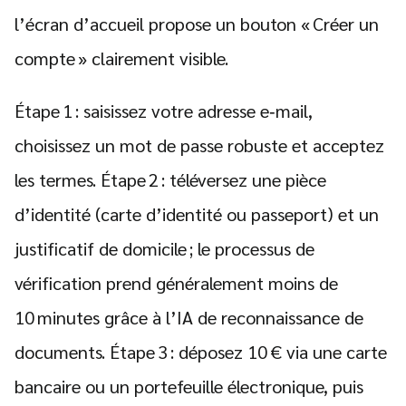
l’écran d’accueil propose un bouton « Créer un
compte » clairement visible.
Étape 1 : saisissez votre adresse e‑mail,
choisissez un mot de passe robuste et acceptez
les termes. Étape 2 : téléversez une pièce
d’identité (carte d’identité ou passeport) et un
justificatif de domicile ; le processus de
vérification prend généralement moins de
10 minutes grâce à l’IA de reconnaissance de
documents. Étape 3 : déposez 10 € via une carte
bancaire ou un portefeuille électronique, puis