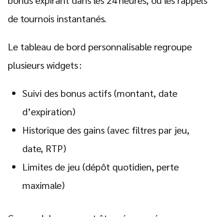
de tournois instantanés.
Le tableau de bord personnalisable regroupe
plusieurs widgets :
Suivi des bonus actifs (montant, date
d’expiration)
Historique des gains (avec filtres par jeu,
date, RTP)
Limites de jeu (dépôt quotidien, perte
maximale)