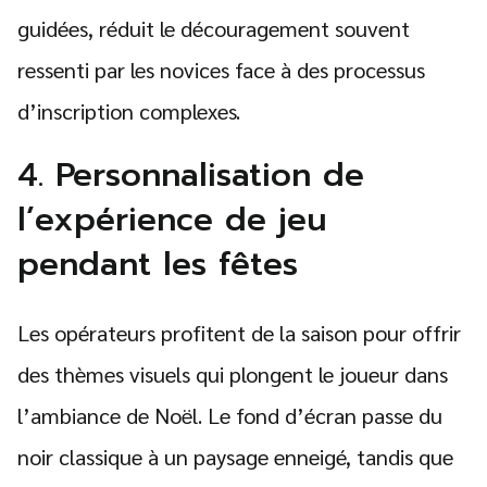
guidées, réduit le découragement souvent
ressenti par les novices face à des processus
d’inscription complexes.
4. Personnalisation de
l’expérience de jeu
pendant les fêtes
Les opérateurs profitent de la saison pour offrir
des thèmes visuels qui plongent le joueur dans
l’ambiance de Noël. Le fond d’écran passe du
noir classique à un paysage enneigé, tandis que