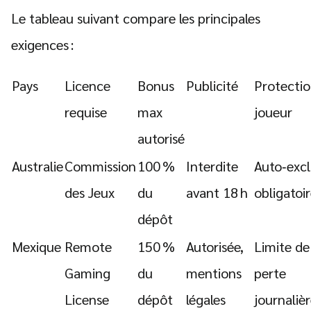
Le tableau suivant compare les principales
exigences :
Pays
Licence
Bonus
Publicité
Protecti
requise
max
joueur
autorisé
Australie
Commission
100 %
Interdite
Auto‑excl
des Jeux
du
avant 18 h
obligatoi
dépôt
Mexique
Remote
150 %
Autorisée,
Limite de
Gaming
du
mentions
perte
License
dépôt
légales
journaliè