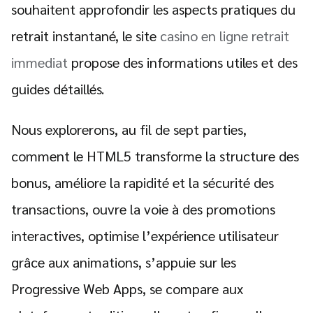
souhaitent approfondir les aspects pratiques du
retrait instantané, le site
casino en ligne retrait
immediat
propose des informations utiles et des
guides détaillés.
Nous explorerons, au fil de sept parties,
comment le HTML5 transforme la structure des
bonus, améliore la rapidité et la sécurité des
transactions, ouvre la voie à des promotions
interactives, optimise l’expérience utilisateur
grâce aux animations, s’appuie sur les
Progressive Web Apps, se compare aux