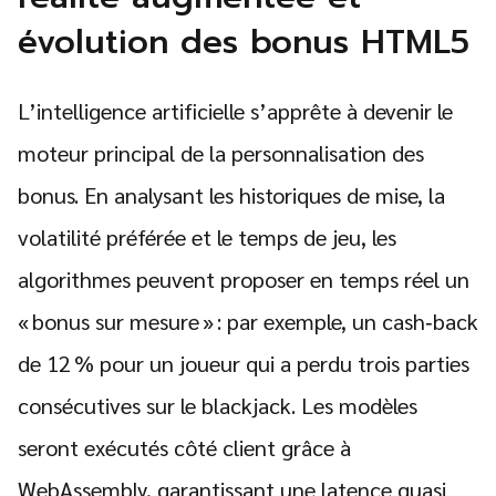
évolution des bonus HTML5
L’intelligence artificielle s’apprête à devenir le
moteur principal de la personnalisation des
bonus. En analysant les historiques de mise, la
volatilité préférée et le temps de jeu, les
algorithmes peuvent proposer en temps réel un
« bonus sur mesure » : par exemple, un cash‑back
de 12 % pour un joueur qui a perdu trois parties
consécutives sur le blackjack. Les modèles
seront exécutés côté client grâce à
WebAssembly, garantissant une latence quasi