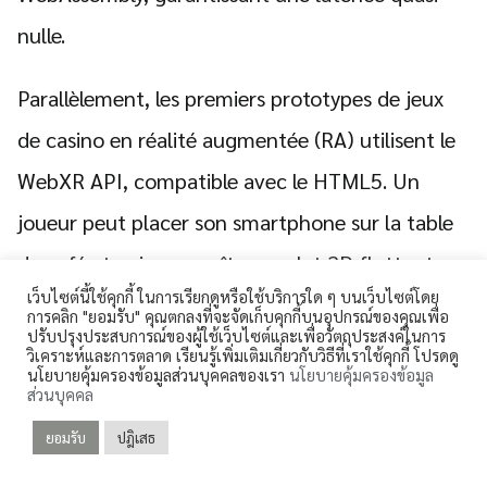
nulle.
Parallèlement, les premiers prototypes de jeux
de casino en réalité augmentée (RA) utilisent le
WebXR API, compatible avec le HTML5. Un
joueur peut placer son smartphone sur la table
de café et voir apparaître un slot 3D flottant,
เว็บไซต์นี้ใช้คุกกี้ ในการเรียกดูหรือใช้บริการใด ๆ บนเว็บไซต์โดย
avec des bonus qui se déclenchent en fonction
การคลิก "ยอมรับ" คุณตกลงที่จะจัดเก็บคุกกี้บนอุปกรณ์ของคุณเพื่อ
ปรับปรุงประสบการณ์ของผู้ใช้เว็บไซต์และเพื่อวัตถุประสงค์ในการ
de la position physique du dispositif. Cette
วิเคราะห์และการตลาด เรียนรู้เพิ่มเติมเกี่ยวกับวิธีที่เราใช้คุกกี้ โปรดดู
นโยบายคุ้มครองข้อมูลส่วนบุคคลของเรา
นโยบายคุ้มครองข้อมูล
expérience hybride mélange le réel et le virtuel,
ส่วนบุคคล
ouvrant la voie à des promotions géolocalisées
ยอมรับ
ปฎิเสธ
(« bonus café ») qui ne seront accessibles que