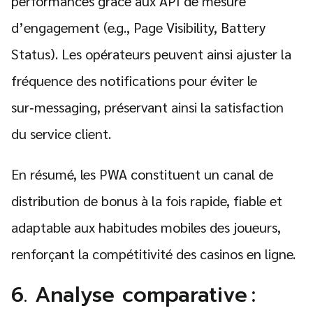
performances grâce aux API de mesure
d’engagement (e.g., Page Visibility, Battery
Status). Les opérateurs peuvent ainsi ajuster la
fréquence des notifications pour éviter le
sur‑messaging, préservant ainsi la satisfaction
du service client.
En résumé, les PWA constituent un canal de
distribution de bonus à la fois rapide, fiable et
adaptable aux habitudes mobiles des joueurs,
renforçant la compétitivité des casinos en ligne.
6. Analyse comparative :