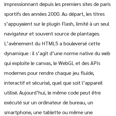
impressionnant depuis les premiers sites de paris
sportifs des années 2000. Au départ, les titres
s’appuyaient sur le plugin Flash, limité à un seul
navigateur et souvent source de plantages.
L’avènement du HTML5 a bouleversé cette
dynamique : il s’agit d’une norme native du web
qui exploite le canvas, le WebGL et des APIs
modernes pour rendre chaque jeu fluide,
interactif et sécurisé, quel que soit l’appareil
utilisé. Aujourd’hui, le même code peut être
exécuté sur un ordinateur de bureau, un
smartphone, une tablette ou même une