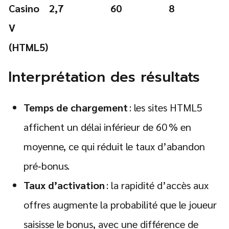
Casino
2,7
60
8
V
(HTML5)
Interprétation des résultats
Temps de chargement
: les sites HTML5
affichent un délai inférieur de 60 % en
moyenne, ce qui réduit le taux d’abandon
pré‑bonus.
Taux d’activation
: la rapidité d’accès aux
offres augmente la probabilité que le joueur
saisisse le bonus, avec une différence de