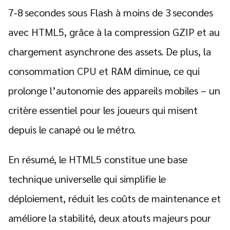
7‑8 secondes sous Flash à moins de 3 secondes
avec HTML5, grâce à la compression GZIP et au
chargement asynchrone des assets. De plus, la
consommation CPU et RAM diminue, ce qui
prolonge l’autonomie des appareils mobiles – un
critère essentiel pour les joueurs qui misent
depuis le canapé ou le métro.
En résumé, le HTML5 constitue une base
technique universelle qui simplifie le
déploiement, réduit les coûts de maintenance et
améliore la stabilité, deux atouts majeurs pour