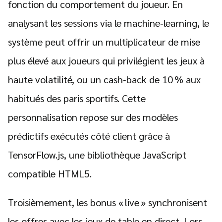
fonction du comportement du joueur. En
analysant les sessions via le machine‑learning, le
système peut offrir un multiplicateur de mise
plus élevé aux joueurs qui privilégient les jeux à
haute volatilité, ou un cash‑back de 10 % aux
habitués des paris sportifs. Cette
personnalisation repose sur des modèles
prédictifs exécutés côté client grâce à
TensorFlow.js, une bibliothèque JavaScript
compatible HTML5.
Troisièmement, les bonus « live » synchronisent
les offres avec les jeux de table en direct. Lors