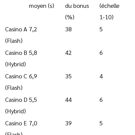
moyen (s)
du bonus
(échelle
(%)
1‑10)
Casino A
7,2
38
5
(Flash)
Casino B
5,8
42
6
(Hybrid)
Casino C
6,9
35
4
(Flash)
Casino D
5,5
44
6
(Hybrid)
Casino E
7,0
39
5
(Flash)