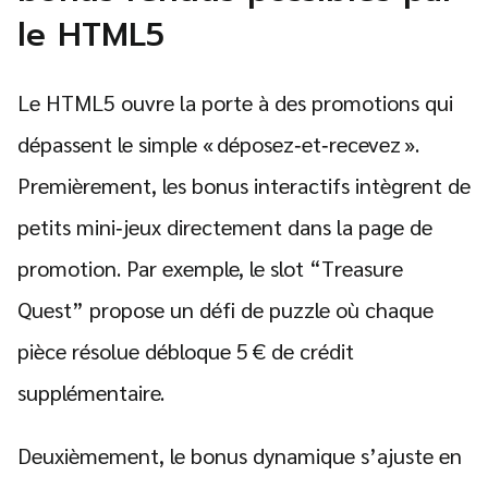
le HTML5
Le HTML5 ouvre la porte à des promotions qui
dépassent le simple « déposez‑et‑recevez ».
Premièrement, les bonus interactifs intègrent de
petits mini‑jeux directement dans la page de
promotion. Par exemple, le slot “Treasure
Quest” propose un défi de puzzle où chaque
pièce résolue débloque 5 € de crédit
supplémentaire.
Deuxièmement, le bonus dynamique s’ajuste en