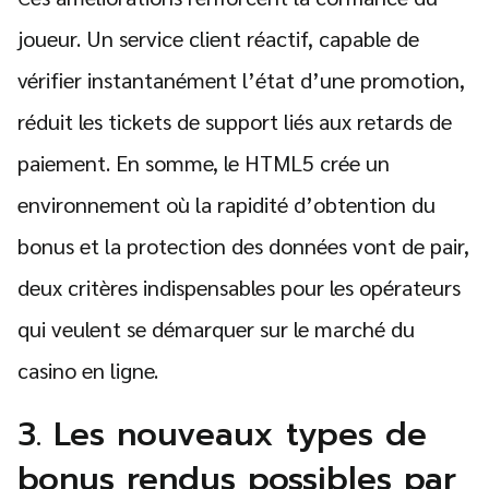
joueur. Un service client réactif, capable de
vérifier instantanément l’état d’une promotion,
réduit les tickets de support liés aux retards de
paiement. En somme, le HTML5 crée un
environnement où la rapidité d’obtention du
bonus et la protection des données vont de pair,
deux critères indispensables pour les opérateurs
qui veulent se démarquer sur le marché du
casino en ligne.
3. Les nouveaux types de
bonus rendus possibles par