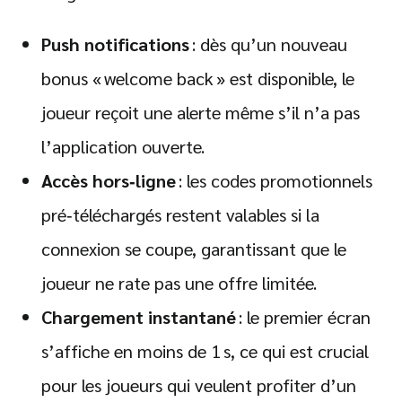
Push notifications
: dès qu’un nouveau
bonus « welcome back » est disponible, le
joueur reçoit une alerte même s’il n’a pas
l’application ouverte.
Accès hors‑ligne
: les codes promotionnels
pré‑téléchargés restent valables si la
connexion se coupe, garantissant que le
joueur ne rate pas une offre limitée.
Chargement instantané
: le premier écran
s’affiche en moins de 1 s, ce qui est crucial
pour les joueurs qui veulent profiter d’un