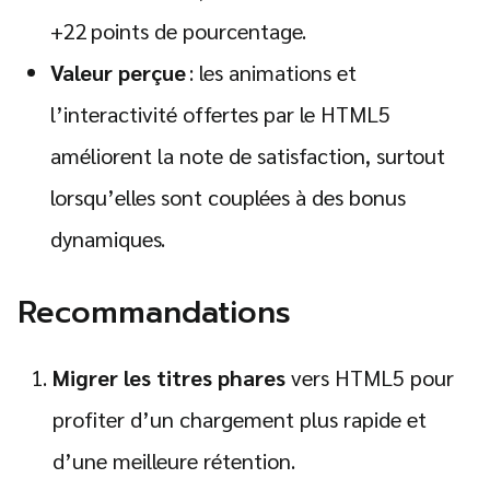
+22 points de pourcentage.
Valeur perçue
: les animations et
l’interactivité offertes par le HTML5
améliorent la note de satisfaction, surtout
lorsqu’elles sont couplées à des bonus
dynamiques.
Recommandations
Migrer les titres phares
vers HTML5 pour
profiter d’un chargement plus rapide et
d’une meilleure rétention.