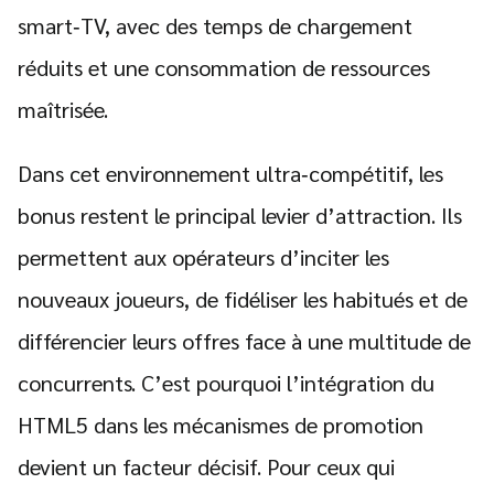
smart‑TV, avec des temps de chargement
réduits et une consommation de ressources
maîtrisée.
Dans cet environnement ultra‑compétitif, les
bonus restent le principal levier d’attraction. Ils
permettent aux opérateurs d’inciter les
nouveaux joueurs, de fidéliser les habitués et de
différencier leurs offres face à une multitude de
concurrents. C’est pourquoi l’intégration du
HTML5 dans les mécanismes de promotion
devient un facteur décisif. Pour ceux qui