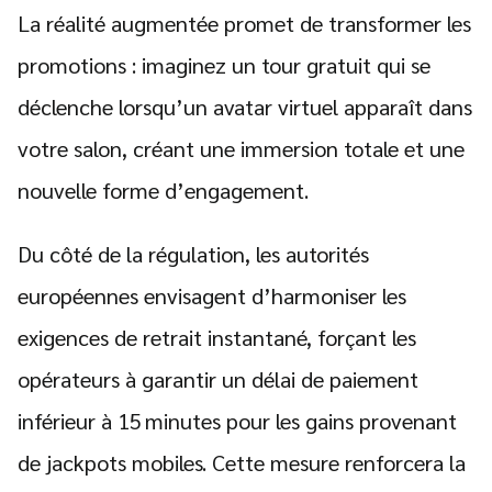
La réalité augmentée promet de transformer les
promotions : imaginez un tour gratuit qui se
déclenche lorsqu’un avatar virtuel apparaît dans
votre salon, créant une immersion totale et une
nouvelle forme d’engagement.
Du côté de la régulation, les autorités
européennes envisagent d’harmoniser les
exigences de retrait instantané, forçant les
opérateurs à garantir un délai de paiement
inférieur à 15 minutes pour les gains provenant
de jackpots mobiles. Cette mesure renforcera la