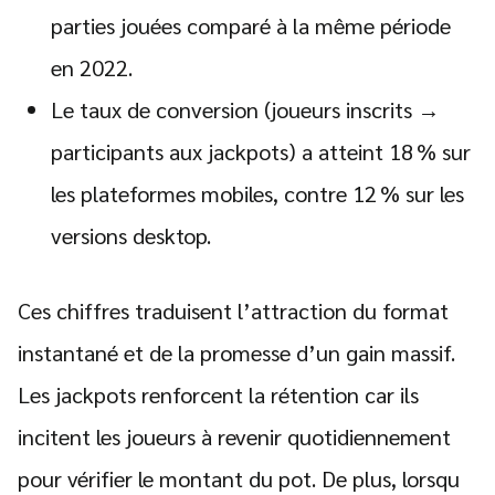
parties jouées comparé à la même période
en 2022.
Le taux de conversion (joueurs inscrits →
participants aux jackpots) a atteint 18 % sur
les plateformes mobiles, contre 12 % sur les
versions desktop.
Ces chiffres traduisent l’attraction du format
instantané et de la promesse d’un gain massif.
Les jackpots renforcent la rétention car ils
incitent les joueurs à revenir quotidiennement
pour vérifier le montant du pot. De plus, lorsqu