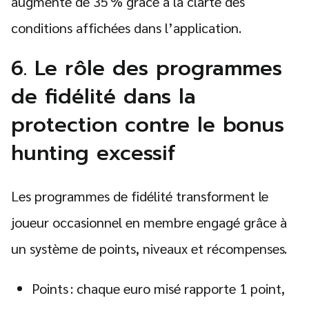
augmenté de 35 % grâce à la clarté des
conditions affichées dans l’application.
6. Le rôle des programmes
de fidélité dans la
protection contre le bonus
hunting excessif
Les programmes de fidélité transforment le
joueur occasionnel en membre engagé grâce à
un système de points, niveaux et récompenses.
Points : chaque euro misé rapporte 1 point,