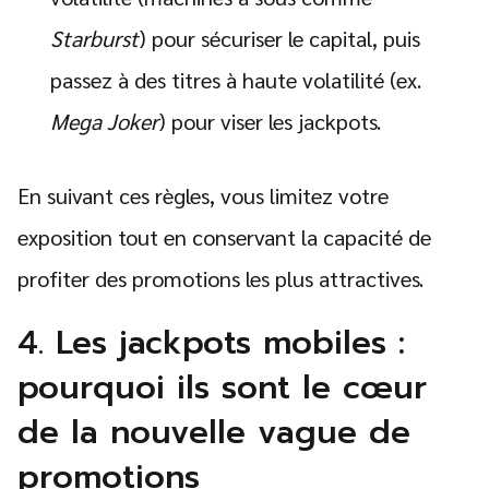
Starburst
) pour sécuriser le capital, puis
passez à des titres à haute volatilité (ex.
Mega Joker
) pour viser les jackpots.
En suivant ces règles, vous limitez votre
exposition tout en conservant la capacité de
profiter des promotions les plus attractives.
4. Les jackpots mobiles :
pourquoi ils sont le cœur
de la nouvelle vague de
promotions