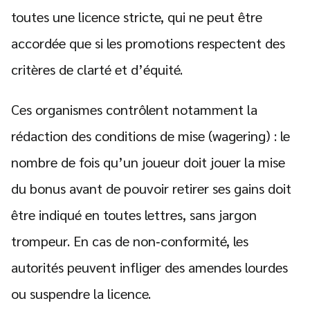
toutes une licence stricte, qui ne peut être
accordée que si les promotions respectent des
critères de clarté et d’équité.
Ces organismes contrôlent notamment la
rédaction des conditions de mise (wagering) : le
nombre de fois qu’un joueur doit jouer la mise
du bonus avant de pouvoir retirer ses gains doit
être indiqué en toutes lettres, sans jargon
trompeur. En cas de non‑conformité, les
autorités peuvent infliger des amendes lourdes
ou suspendre la licence.