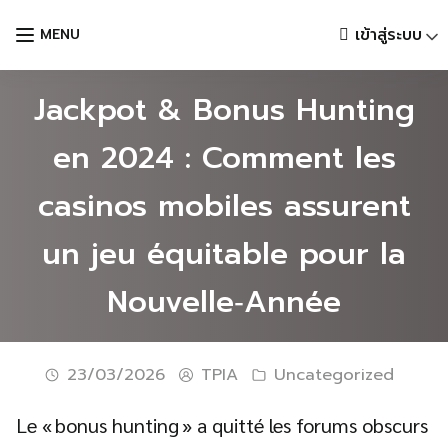
Skip
เข้าสู่ระบบ
MENU
to
content
Jackpot & Bonus Hunting
en 2024 : Comment les
casinos mobiles assurent
un jeu équitable pour la
Nouvelle‑Année
Languages:
23/03/2026
TPIA
Uncategorized
Le « bonus hunting » a quitté les forums obscurs