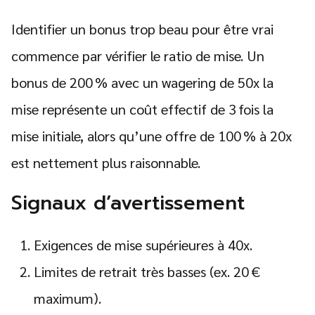
Identifier un bonus trop beau pour être vrai
commence par vérifier le ratio de mise. Un
bonus de 200 % avec un wagering de 50x la
mise représente un coût effectif de 3 fois la
mise initiale, alors qu’une offre de 100 % à 20x
est nettement plus raisonnable.
Signaux d’avertissement
Exigences de mise supérieures à 40x.
Limites de retrait très basses (ex. 20 €
maximum).