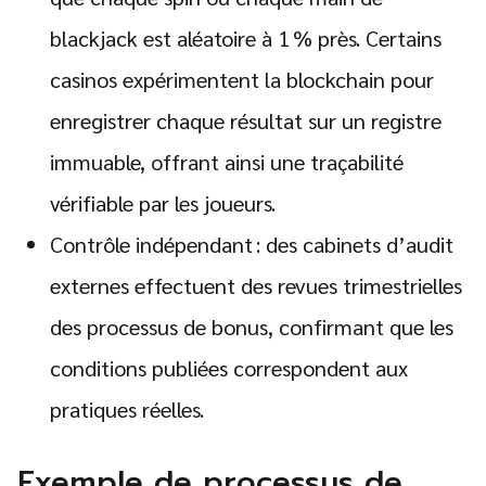
blackjack est aléatoire à 1 % près. Certains
casinos expérimentent la blockchain pour
enregistrer chaque résultat sur un registre
immuable, offrant ainsi une traçabilité
vérifiable par les joueurs.
Contrôle indépendant : des cabinets d’audit
externes effectuent des revues trimestrielles
des processus de bonus, confirmant que les
conditions publiées correspondent aux
pratiques réelles.
Exemple de processus de