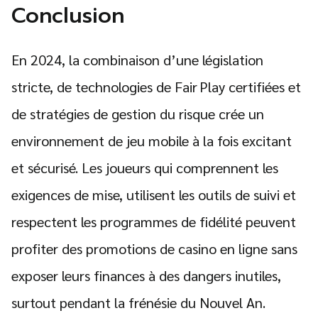
Conclusion
En 2024, la combinaison d’une législation
stricte, de technologies de Fair Play certifiées et
de stratégies de gestion du risque crée un
environnement de jeu mobile à la fois excitant
et sécurisé. Les joueurs qui comprennent les
exigences de mise, utilisent les outils de suivi et
respectent les programmes de fidélité peuvent
profiter des promotions de casino en ligne sans
exposer leurs finances à des dangers inutiles,
surtout pendant la frénésie du Nouvel An.