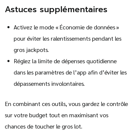
Astuces supplémentaires
Activez le mode « Économie de données »
pour éviter les ralentissements pendant les
gros jackpots.
Réglez la limite de dépenses quotidienne
dans les paramètres de l’app afin d’éviter les
dépassements involontaires.
En combinant ces outils, vous gardez le contrôle
sur votre budget tout en maximisant vos
chances de toucher le gros lot.