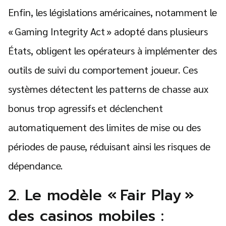
Enfin, les législations américaines, notamment le
« Gaming Integrity Act » adopté dans plusieurs
États, obligent les opérateurs à implémenter des
outils de suivi du comportement joueur. Ces
systèmes détectent les patterns de chasse aux
bonus trop agressifs et déclenchent
automatiquement des limites de mise ou des
périodes de pause, réduisant ainsi les risques de
dépendance.
2. Le modèle « Fair Play »
des casinos mobiles :