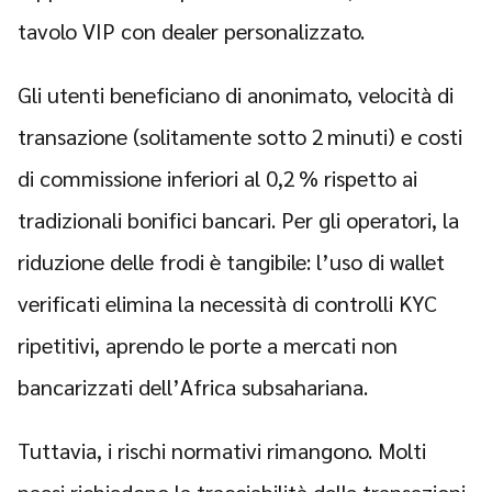
tavolo VIP con dealer personalizzato.
Gli utenti beneficiano di anonimato, velocità di
transazione (solitamente sotto 2 minuti) e costi
di commissione inferiori al 0,2 % rispetto ai
tradizionali bonifici bancari. Per gli operatori, la
riduzione delle frodi è tangibile: l’uso di wallet
Search
for:
verificati elimina la necessità di controlli KYC
ripetitivi, aprendo le porte a mercati non
bancarizzati dell’Africa subsahariana.
Tuttavia, i rischi normativi rimangono. Molti
paesi richiedono la tracciabilità delle transazioni