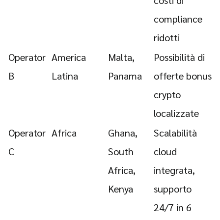
compliance
ridotti
Operator
America
Malta,
Possibilità di
B
Latina
Panama
offerte bonus
crypto
localizzate
Operator
Africa
Ghana,
Scalabilità
C
South
cloud
Africa,
integrata,
Kenya
supporto
24/7 in 6