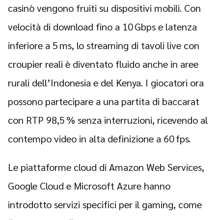
casinò vengono fruiti su dispositivi mobili. Con
velocità di download fino a 10 Gbps e latenza
inferiore a 5 ms, lo streaming di tavoli live con
croupier reali è diventato fluido anche in aree
rurali dell’Indonesia e del Kenya. I giocatori ora
possono partecipare a una partita di baccarat
con RTP 98,5 % senza interruzioni, ricevendo al
contempo video in alta definizione a 60 fps.
Le piattaforme cloud di Amazon Web Services,
Google Cloud e Microsoft Azure hanno
introdotto servizi specifici per il gaming, come