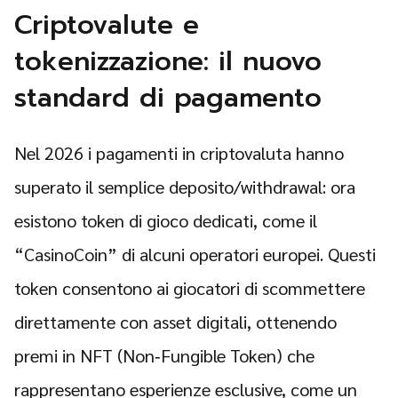
Criptovalute e
tokenizzazione: il nuovo
standard di pagamento
Nel 2026 i pagamenti in criptovaluta hanno
superato il semplice deposito/withdrawal: ora
esistono token di gioco dedicati, come il
“CasinoCoin” di alcuni operatori europei. Questi
token consentono ai giocatori di scommettere
direttamente con asset digitali, ottenendo
premi in NFT (Non‑Fungible Token) che
rappresentano esperienze esclusive, come un