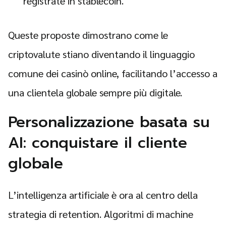
registrate in stablecoin.
Queste proposte dimostrano come le
criptovalute stiano diventando il linguaggio
comune dei casinò online, facilitando l’accesso a
una clientela globale sempre più digitale.
Personalizzazione basata su
AI: conquistare il cliente
globale
L’intelligenza artificiale è ora al centro della
strategia di retention. Algoritmi di machine