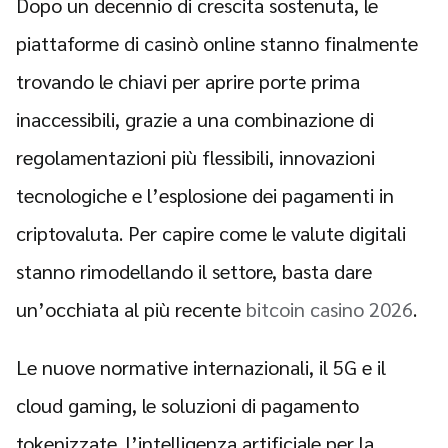
Dopo un decennio di crescita sostenuta, le
piattaforme di casinò online stanno finalmente
trovando le chiavi per aprire porte prima
inaccessibili, grazie a una combinazione di
regolamentazioni più flessibili, innovazioni
tecnologiche e l’esplosione dei pagamenti in
criptovaluta. Per capire come le valute digitali
stanno rimodellando il settore, basta dare
un’occhiata al più recente
bitcoin casino 2026
.
Le nuove normative internazionali, il 5G e il
cloud gaming, le soluzioni di pagamento
tokenizzate, l’intelligenza artificiale per la