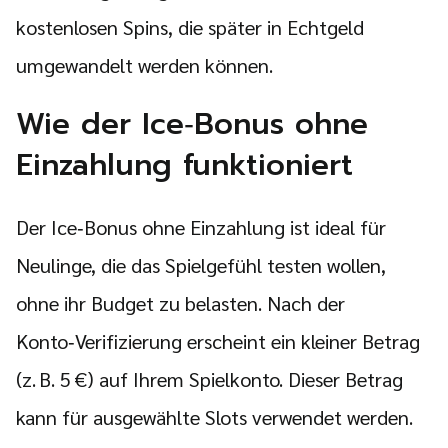
kostenlosen Spins, die später in Echtgeld
umgewandelt werden können.
Wie der Ice‑Bonus ohne
Einzahlung funktioniert
Der Ice‑Bonus ohne Einzahlung ist ideal für
Neulinge, die das Spielgefühl testen wollen,
ohne ihr Budget zu belasten. Nach der
Konto‑Verifizierung erscheint ein kleiner Betrag
(z. B. 5 €) auf Ihrem Spielkonto. Dieser Betrag
kann für ausgewählte Slots verwendet werden.