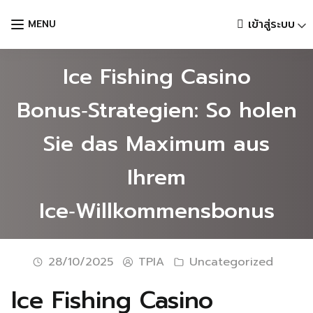
Skip
เข้าสู่ระบบ
MENU
to
content
Ice Fishing Casino
Bonus‑Strategien: So holen
Sie das Maximum aus
Ihrem
Ice‑Willkommensbonus
Languages:
28/10/2025
TPIA
Uncategorized
Ice Fishing Casino