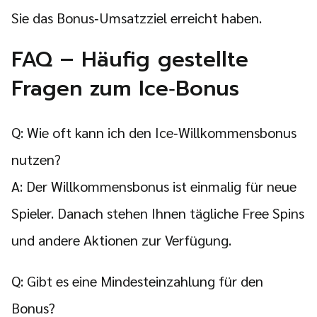
Sie das Bonus‑Umsatzziel erreicht haben.
FAQ – Häufig gestellte
Fragen zum Ice‑Bonus
Q: Wie oft kann ich den Ice‑Willkommensbonus
nutzen?
A: Der Willkommensbonus ist einmalig für neue
Spieler. Danach stehen Ihnen tägliche Free Spins
und andere Aktionen zur Verfügung.
Q: Gibt es eine Mindesteinzahlung für den
Bonus?