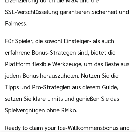
Lizenzierung durch die MGA und die
SSL‑Verschlüsselung garantieren Sicherheit und
Fairness.
Für Spieler, die sowohl Einsteiger‑ als auch
erfahrene Bonus‑Strategen sind, bietet die
Plattform flexible Werkzeuge, um das Beste aus
jedem Bonus herauszuholen. Nutzen Sie die
Tipps und Pro‑Strategien aus diesem Guide,
setzen Sie klare Limits und genießen Sie das
Spielvergnügen ohne Risiko.
Ready to claim your Ice‑Willkommensbonus and