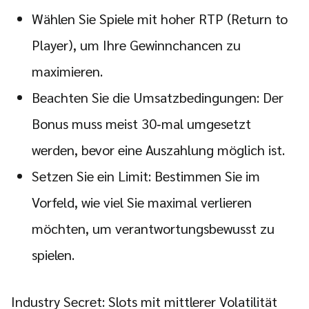
Wählen Sie Spiele mit hoher RTP (Return to
Player), um Ihre Gewinnchancen zu
maximieren.
Beachten Sie die Umsatzbedingungen: Der
Bonus muss meist 30‑mal umgesetzt
werden, bevor eine Auszahlung möglich ist.
Setzen Sie ein Limit: Bestimmen Sie im
Vorfeld, wie viel Sie maximal verlieren
möchten, um verantwortungsbewusst zu
spielen.
Industry Secret: Slots mit mittlerer Volatilität