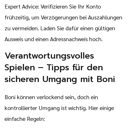
Expert Advice: Verifizieren Sie Ihr Konto
frühzeitig, um Verzögerungen bei Auszahlungen
zu vermeiden. Laden Sie dafür einen gültigen
Ausweis und einen Adressnachweis hoch.
Verantwortungsvolles
Spielen – Tipps für den
sicheren Umgang mit Boni
Boni können verlockend sein, doch ein
kontrollierter Umgang ist wichtig. Hier einige
einfache Regeln: