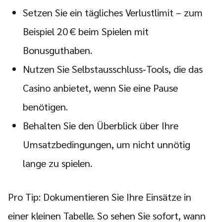
Setzen Sie ein tägliches Verlustlimit – zum
Beispiel 20 € beim Spielen mit
Bonusguthaben.
Nutzen Sie Selbstausschluss‑Tools, die das
Casino anbietet, wenn Sie eine Pause
benötigen.
Behalten Sie den Überblick über Ihre
Umsatzbedingungen, um nicht unnötig
lange zu spielen.
Pro Tip: Dokumentieren Sie Ihre Einsätze in
einer kleinen Tabelle. So sehen Sie sofort, wann