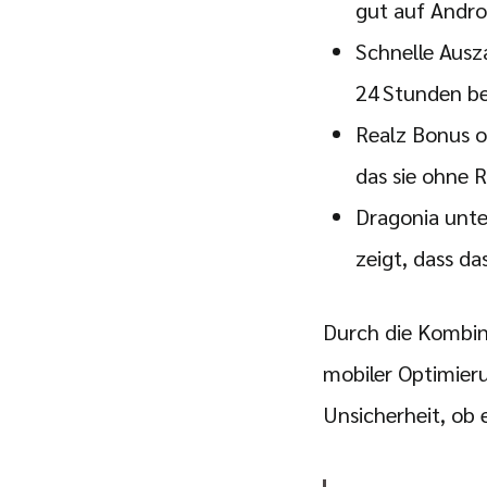
gut auf Andro
Schnelle Ausz
24 Stunden bea
Realz Bonus o
das sie ohne 
Dragonia unter
zeigt, dass da
Durch die Kombina
mobiler Optimieru
Unsicherheit, ob e