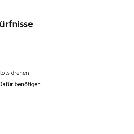
ürfnisse
slots drehen
Dafür benötigen