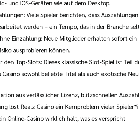
id‑ und iOS‑Geräten wie auf dem Desktop.
Search
for:
ahlungen: Viele Spieler berichten, dass Auszahlungen
rbeitet werden – ein Tempo, das in der Branche selt
hne Einzahlung: Neue Mitglieder erhalten sofort ein
Risiko ausprobieren können.
 den Top‑Slots: Dieses klassische Slot‑Spiel ist Teil d
s Casino sowohl beliebte Titel als auch exotische Neu
tion aus verlässlicher Lizenz, blitzschnellen Ausza
ng löst Realz Casino ein Kernproblem vieler Spieler*i
in Online‑Casino wirklich hält, was es verspricht.