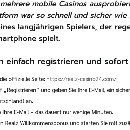
 mehrere mobile Casinos ausprobiert
tform war so schnell und sicher wie 
ines langjährigen Spielers, der reg
artphone spielt.
h einfach registrieren und sofort
ie offizielle Seite:
https://realz-casino24.com/
f „Registrieren“ und geben Sie Ihre E‑Mail, ein sich
tschland) an.
e Ihre E‑Mail – das dauert nur wenige Minuten.
en Realz Willkommensbonus und starten Sie mit zus