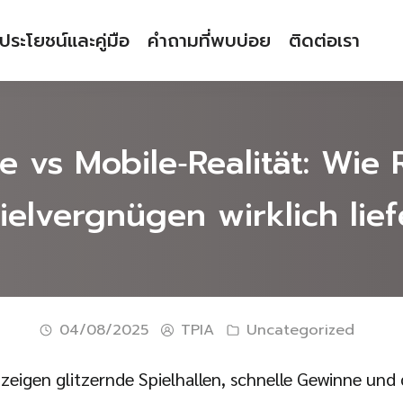
ประโยชน์และคู่มือ
คำถามที่พบบ่อย
ติดต่อเรา
 vs Mobile‑Realität: Wie 
ielvergnügen wirklich lief
04/08/2025
TPIA
Uncategorized
 zeigen glitzernde Spielhallen, schnelle Gewinne und