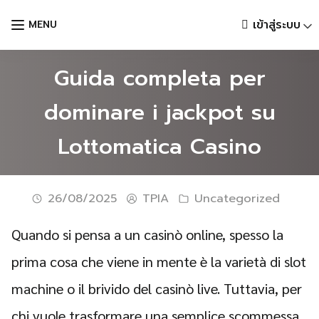
Skip
เข้าสู่ระบบ
MENU
to
content
Guida completa per
dominare i jackpot su
Lottomatica Casino
26/08/2025
TPIA
Uncategorized
Quando si pensa a un casinò online, spesso la
prima cosa che viene in mente è la varietà di slot
Languages:
machine o il brivido del casinò live. Tuttavia, per
chi vuole trasformare una semplice scommessa