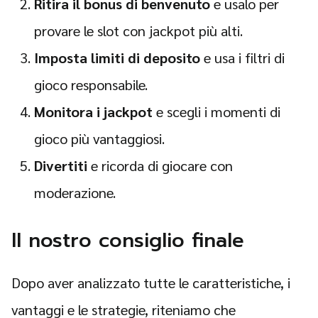
Ritira il bonus di benvenuto
e usalo per
provare le slot con jackpot più alti.
Imposta limiti di deposito
e usa i filtri di
gioco responsabile.
Monitora i jackpot
e scegli i momenti di
gioco più vantaggiosi.
Divertiti
e ricorda di giocare con
moderazione.
Il nostro consiglio finale
Dopo aver analizzato tutte le caratteristiche, i
vantaggi e le strategie, riteniamo che