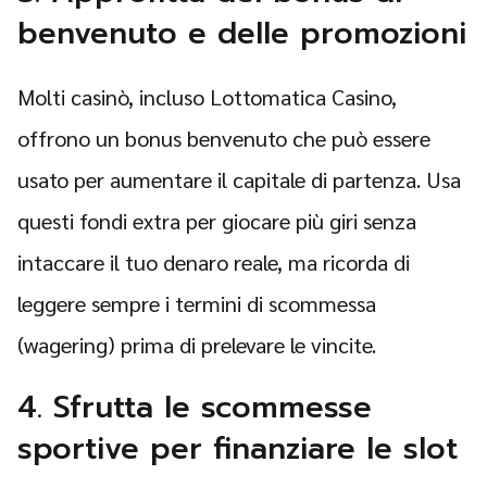
benvenuto e delle promozioni
Molti casinò, incluso Lottomatica Casino,
offrono un bonus benvenuto che può essere
usato per aumentare il capitale di partenza. Usa
questi fondi extra per giocare più giri senza
intaccare il tuo denaro reale, ma ricorda di
leggere sempre i termini di scommessa
(wagering) prima di prelevare le vincite.
4. Sfrutta le scommesse
sportive per finanziare le slot