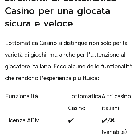
Casino per una giocata
sicura e veloce
Lottomatica Casino si distingue non solo per la
Search
varietà di giochi, ma anche per l’attenzione al
for:
giocatore italiano. Ecco alcune delle funzionalità
che rendono l’esperienza più fluida:
Funzionalità
Lottomatica
Altri casinò
Casino
italiani
Licenza ADM
✔️
✔️/❌
(variabile)