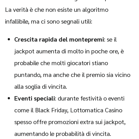
La verità è che non esiste un algoritmo
infallibile, ma ci sono segnali utili:
Crescita rapida del montepremi
: se il
jackpot aumenta di molto in poche ore, è
probabile che molti giocatori stiano
puntando, ma anche che il premio sia vicino
alla soglia di vincita.
Eventi speciali
: durante festività o eventi
come il Black Friday, Lottomatica Casino
spesso offre promozioni extra sui jackpot,
aumentando le probabilità di vincita.