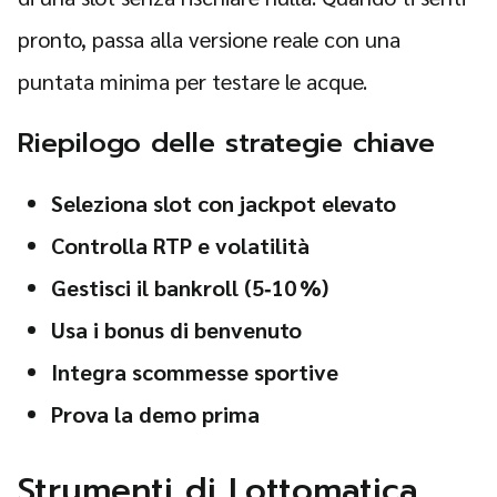
pronto, passa alla versione reale con una
puntata minima per testare le acque.
Riepilogo delle strategie chiave
Seleziona slot con jackpot elevato
Controlla RTP e volatilità
Gestisci il bankroll (5‑10 %)
Usa i bonus di benvenuto
Integra scommesse sportive
Prova la demo prima
Strumenti di Lottomatica