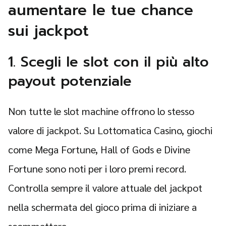
aumentare le tue chance
sui jackpot
1. Scegli le slot con il più alto
payout potenziale
Non tutte le slot machine offrono lo stesso
valore di jackpot. Su Lottomatica Casino, giochi
come Mega Fortune, Hall of Gods e Divine
Fortune sono noti per i loro premi record.
Controlla sempre il valore attuale del jackpot
nella schermata del gioco prima di iniziare a
scommettere.