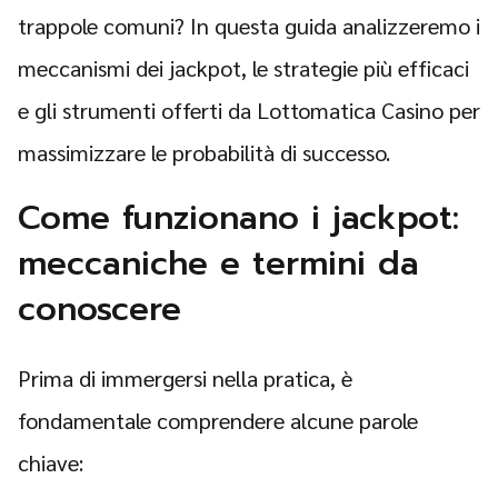
trappole comuni? In questa guida analizzeremo i
meccanismi dei jackpot, le strategie più efficaci
e gli strumenti offerti da Lottomatica Casino per
massimizzare le probabilità di successo.
Come funzionano i jackpot:
meccaniche e termini da
conoscere
Prima di immergersi nella pratica, è
fondamentale comprendere alcune parole
chiave: