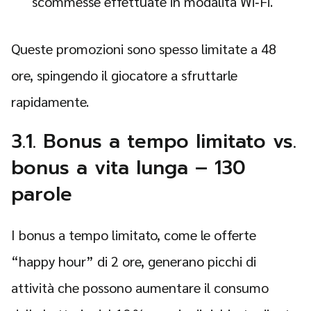
scommesse effettuate in modalità Wi‑Fi.
Queste promozioni sono spesso limitate a 48
ore, spingendo il giocatore a sfruttarle
rapidamente.
3.1. Bonus a tempo limitato vs.
bonus a vita lunga – 130
parole
I bonus a tempo limitato, come le offerte
“happy hour” di 2 ore, generano picchi di
attività che possono aumentare il consumo