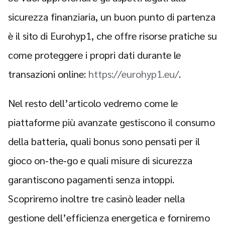
sicurezza finanziaria, un buon punto di partenza
è il sito di Eurohyp1, che offre risorse pratiche su
come proteggere i propri dati durante le
transazioni online:
https://eurohyp1.eu/
.
Nel resto dell’articolo vedremo come le
piattaforme più avanzate gestiscono il consumo
della batteria, quali bonus sono pensati per il
gioco on‑the‑go e quali misure di sicurezza
garantiscono pagamenti senza intoppi.
Scopriremo inoltre tre casinò leader nella
gestione dell’efficienza energetica e forniremo