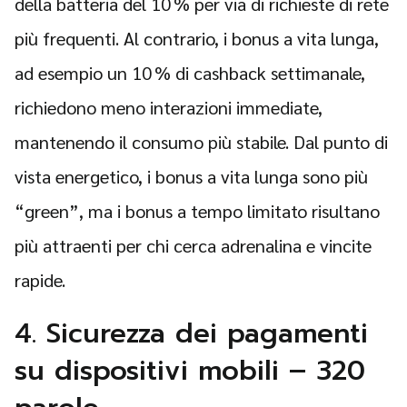
della batteria del 10 % per via di richieste di rete
più frequenti. Al contrario, i bonus a vita lunga,
ad esempio un 10 % di cashback settimanale,
richiedono meno interazioni immediate,
mantenendo il consumo più stabile. Dal punto di
vista energetico, i bonus a vita lunga sono più
“green”, ma i bonus a tempo limitato risultano
più attraenti per chi cerca adrenalina e vincite
rapide.
4. Sicurezza dei pagamenti
su dispositivi mobili – 320