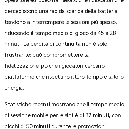
percepiscono una rapida scarica della batteria
tendono a interrompere le sessioni più spesso,
riducendo il tempo medio di gioco da 45 a 28
minuti. La perdita di continuità non è solo
frustrante: può compromettere la
fidelizzazione, poiché i giocatori cercano
piattaforme che rispettino il loro tempo e la loro
energia.
Statistiche recenti mostrano che il tempo medio
di sessione mobile per le slot è di 32 minuti, con
picchi di 50 minuti durante le promozioni