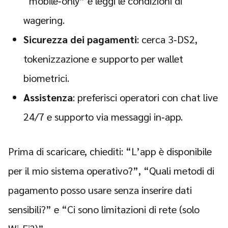
“mobile‑only” e leggi le condizioni di
wagering.
Sicurezza dei pagamenti
: cerca 3‑DS2,
tokenizzazione e supporto per wallet
biometrici.
Assistenza
: preferisci operatori con chat live
24/7 e supporto via messaggi in‑app.
Prima di scaricare, chiediti: “L’app è disponibile
per il mio sistema operativo?”, “Quali metodi di
pagamento posso usare senza inserire dati
sensibili?” e “Ci sono limitazioni di rete (solo