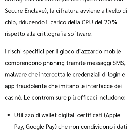
Secure Enclave), la cifratura avviene a livello di
chip, riducendo il carico della CPU del 20 %
rispetto alla crittografia software.
I rischi specifici per il gioco d’azzardo mobile
comprendono phishing tramite messaggi SMS,
malware che intercetta le credenziali di login e
app fraudolente che imitano le interfacce dei
casinò. Le contromisure più efficaci includono:
Utilizzo di wallet digitali certificati (Apple
Pay, Google Pay) che non condividono i dati