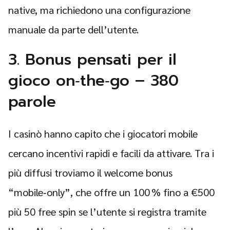
native, ma richiedono una configurazione
manuale da parte dell’utente.
3. Bonus pensati per il
gioco on‑the‑go – 380
parole
I casinò hanno capito che i giocatori mobile
cercano incentivi rapidi e facili da attivare. Tra i
più diffusi troviamo il welcome bonus
“mobile‑only”, che offre un 100 % fino a €500
più 50 free spin se l’utente si registra tramite