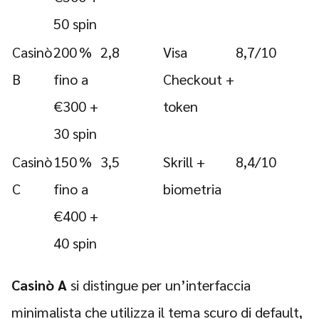
50 spin
Casinò
200 %
2,8
Visa
8,7/10
B
fino a
Checkout +
€300 +
token
30 spin
Casinò
150 %
3,5
Skrill +
8,4/10
C
fino a
biometria
€400 +
40 spin
Casinò A
si distingue per un’interfaccia
minimalista che utilizza il tema scuro di default,