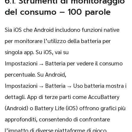
6.1. Strumenti di monitoraggio
del consumo – 100 parole
Sia iOS che Android includono funzioni native
per monitorare l’utilizzo della batteria per
singola app. Su iOS, vai su
Impostazioni → Batteria per vedere il consumo
percentuale. Su Android,
Impostazioni → Batteria → Uso batteria mostra i
dettagli. App di terze parti come AccuBattery
(Android) o Battery Life (iOS) offrono grafici più
approfonditi, consentendo di confrontare
l’impatto di diverse piattaforme di gioco.