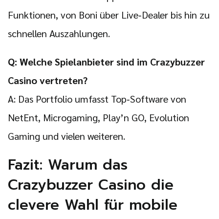
Funktionen, von Boni über Live‑Dealer bis hin zu
schnellen Auszahlungen.
Q: Welche Spielanbieter sind im Crazybuzzer
Casino vertreten?
A: Das Portfolio umfasst Top‑Software von
NetEnt, Microgaming, Play’n GO, Evolution
Gaming und vielen weiteren.
Fazit: Warum das
Crazybuzzer Casino die
clevere Wahl für mobile