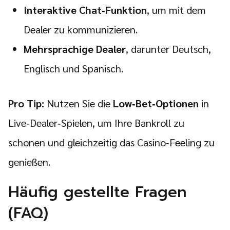
Interaktive Chat‑Funktion
, um mit dem
Dealer zu kommunizieren.
Mehrsprachige Dealer
, darunter Deutsch,
Englisch und Spanisch.
Pro Tip:
Nutzen Sie die
Low‑Bet‑Optionen
in
Live‑Dealer‑Spielen, um Ihre Bankroll zu
schonen und gleichzeitig das Casino‑Feeling zu
genießen.
Häufig gestellte Fragen
(FAQ)