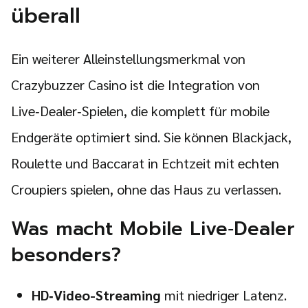
überall
Ein weiterer Alleinstellungsmerkmal von
Crazybuzzer Casino ist die Integration von
Live‑Dealer‑Spielen, die komplett für mobile
Endgeräte optimiert sind. Sie können Blackjack,
Roulette und Baccarat in Echtzeit mit echten
Croupiers spielen, ohne das Haus zu verlassen.
Was macht Mobile Live‑Dealer
besonders?
HD‑Video-Streaming
mit niedriger Latenz.