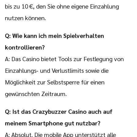
bis zu 10 €, den Sie ohne eigene Einzahlung
nutzen können.
Q: Wie kann ich mein Spielverhalten
kontrollieren?
A: Das Casino bietet Tools zur Festlegung von
Einzahlungs‑ und Verlustlimits sowie die
Möglichkeit zur Selbstsperre für einen
gewünschten Zeitraum.
Q: Ist das Crazybuzzer Casino auch auf
meinem Smartphone gut nutzbar?
A: Absolut. Die mobile App unterstützt alle