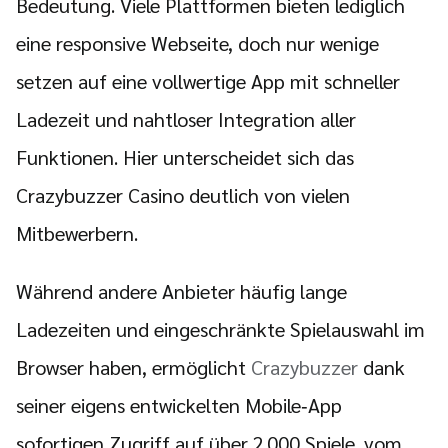
Bedeutung. Viele Plattformen bieten lediglich
eine responsive Webseite, doch nur wenige
setzen auf eine vollwertige App mit schneller
Ladezeit und nahtloser Integration aller
Funktionen. Hier unterscheidet sich das
Crazybuzzer Casino deutlich von vielen
Mitbewerbern.
Während andere Anbieter häufig lange
Ladezeiten und eingeschränkte Spielauswahl im
Browser haben, ermöglicht
Crazybuzzer
dank
seiner eigens entwickelten Mobile‑App
sofortigen Zugriff auf über 2 000 Spiele, vom