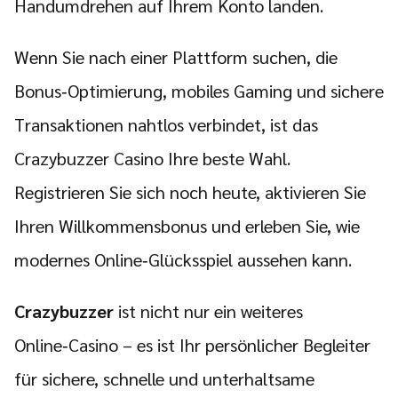
Handumdrehen auf Ihrem Konto landen.
Wenn Sie nach einer Plattform suchen, die
Bonus‑Optimierung, mobiles Gaming und sichere
Transaktionen nahtlos verbindet, ist das
Crazybuzzer Casino Ihre beste Wahl.
Registrieren Sie sich noch heute, aktivieren Sie
Ihren Willkommensbonus und erleben Sie, wie
modernes Online‑Glücksspiel aussehen kann.
Crazybuzzer
ist nicht nur ein weiteres
Online‑Casino – es ist Ihr persönlicher Begleiter
für sichere, schnelle und unterhaltsame