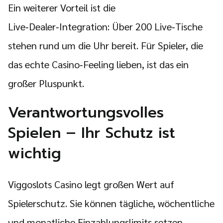
Ein weiterer Vorteil ist die
Live‑Dealer‑Integration: Über 200 Live‑Tische
stehen rund um die Uhr bereit. Für Spieler, die
das echte Casino‑Feeling lieben, ist das ein
großer Pluspunkt.
Verantwortungsvolles
Spielen – Ihr Schutz ist
wichtig
Viggoslots Casino legt großen Wert auf
Spielerschutz. Sie können tägliche, wöchentliche
und monatliche Einzahlungslimits setzen.