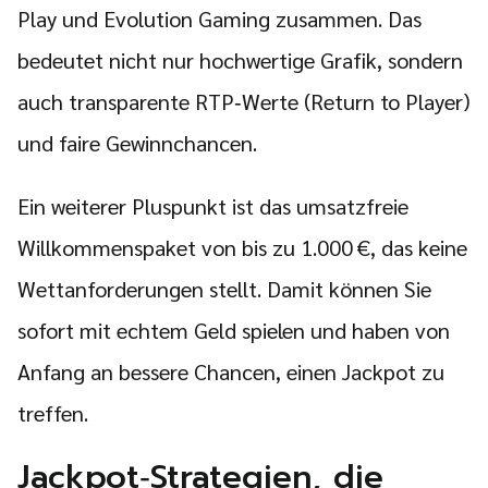
Play und Evolution Gaming zusammen. Das
bedeutet nicht nur hochwertige Grafik, sondern
auch transparente RTP‑Werte (Return to Player)
und faire Gewinnchancen.
Ein weiterer Pluspunkt ist das umsatzfreie
Willkommenspaket von bis zu 1.000 €, das keine
Wettanforderungen stellt. Damit können Sie
sofort mit echtem Geld spielen und haben von
Anfang an bessere Chancen, einen Jackpot zu
treffen.
Jackpot‑Strategien, die