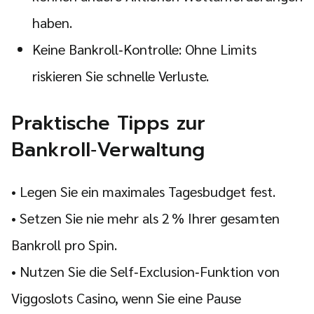
haben.
Keine Bankroll‑Kontrolle: Ohne Limits
riskieren Sie schnelle Verluste.
Praktische Tipps zur
Bankroll‑Verwaltung
• Legen Sie ein maximales Tagesbudget fest.
• Setzen Sie nie mehr als 2 % Ihrer gesamten
Bankroll pro Spin.
• Nutzen Sie die Self‑Exclusion‑Funktion von
Viggoslots Casino, wenn Sie eine Pause