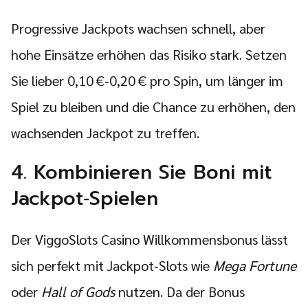
Progressive Jackpots wachsen schnell, aber
hohe Einsätze erhöhen das Risiko stark. Setzen
Sie lieber 0,10 €‑0,20 € pro Spin, um länger im
Spiel zu bleiben und die Chance zu erhöhen, den
wachsenden Jackpot zu treffen.
Search
for:
4. Kombinieren Sie Boni mit
Jackpot‑Spielen
Der ViggoSlots Casino Willkommensbonus lässt
sich perfekt mit Jackpot‑Slots wie
Mega Fortune
oder
Hall of Gods
nutzen. Da der Bonus