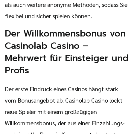
als auch weitere anonyme Methoden, sodass Sie
flexibel und sicher spielen können.
Der Willkommensbonus von
Casinolab Casino –
Mehrwert für Einsteiger und
Profis
Der erste Eindruck eines Casinos hängt stark
vom Bonusangebot ab. Casinolab Casino lockt
neue Spieler mit einem großzügigen
Willkommensbonus, der aus einer Einzahlungs‑