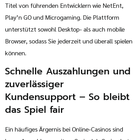
Titel von führenden Entwicklern wie NetEnt,
Play’n GO und Microgaming. Die Plattform
unterstützt sowohl Desktop‑ als auch mobile
Browser, sodass Sie jederzeit und überall spielen
können.
Search
Schnelle Auszahlungen und
for:
zuverlässiger
Kundensupport – So bleibt
das Spiel fair
Ein häufiges Ärgernis bei Online‑Casinos sind