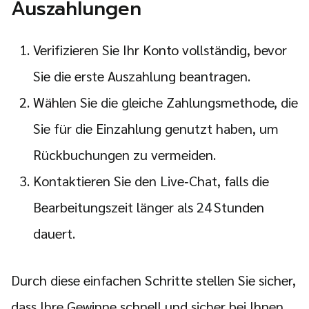
Auszahlungen
Verifizieren Sie Ihr Konto vollständig, bevor
Sie die erste Auszahlung beantragen.
Wählen Sie die gleiche Zahlungsmethode, die
Sie für die Einzahlung genutzt haben, um
Rückbuchungen zu vermeiden.
Kontaktieren Sie den Live‑Chat, falls die
Bearbeitungszeit länger als 24 Stunden
dauert.
Durch diese einfachen Schritte stellen Sie sicher,
dass Ihre Gewinne schnell und sicher bei Ihnen