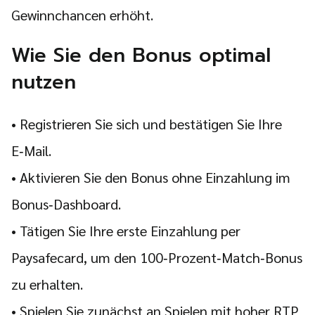
Gewinnchancen erhöht.
Wie Sie den Bonus optimal
nutzen
• Registrieren Sie sich und bestätigen Sie Ihre
E‑Mail.
• Aktivieren Sie den Bonus ohne Einzahlung im
Bonus‑Dashboard.
• Tätigen Sie Ihre erste Einzahlung per
Paysafecard, um den 100‑Prozent‑Match‑Bonus
zu erhalten.
• Spielen Sie zunächst an Spielen mit hoher RTP