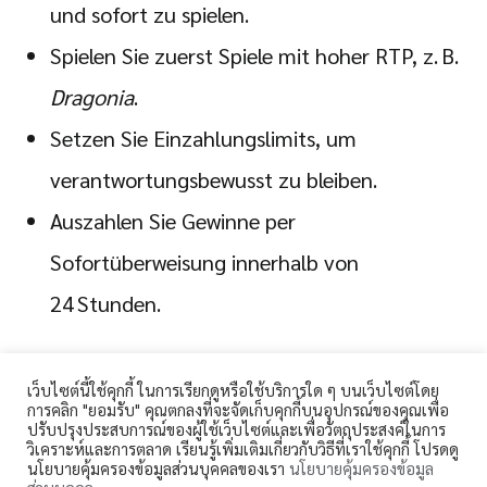
und sofort zu spielen.
Spielen Sie zuerst Spiele mit hoher RTP, z. B.
Dragonia
.
Setzen Sie Einzahlungslimits, um
verantwortungsbewusst zu bleiben.
Auszahlen Sie Gewinne per
Sofortüberweisung innerhalb von
24 Stunden.
Mit diesen Schritten starten Sie sicher und
เว็บไซต์นี้ใช้คุกกี้ ในการเรียกดูหรือใช้บริการใด ๆ บนเว็บไซต์โดย
การคลิก "ยอมรับ" คุณตกลงที่จะจัดเก็บคุกกี้บนอุปกรณ์ของคุณเพื่อ
gewinnbringend im Casinolab Casino. Viel Erfolg
ปรับปรุงประสบการณ์ของผู้ใช้เว็บไซต์และเพื่อวัตถุประสงค์ในการ
วิเคราะห์และการตลาด เรียนรู้เพิ่มเติมเกี่ยวกับวิธีที่เราใช้คุกกี้ โปรดดู
und viel Spaß beim Spielen!
นโยบายคุ้มครองข้อมูลส่วนบุคคลของเรา
นโยบายคุ้มครองข้อมูล