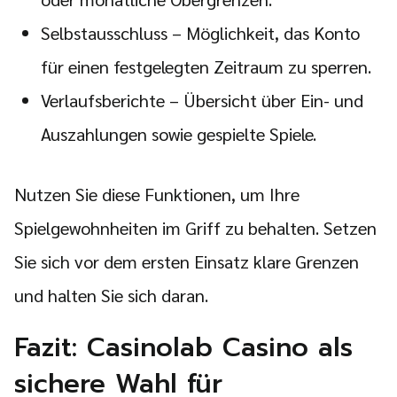
Selbstausschluss – Möglichkeit, das Konto
für einen festgelegten Zeitraum zu sperren.
Verlaufsberichte – Übersicht über Ein- und
Auszahlungen sowie gespielte Spiele.
Nutzen Sie diese Funktionen, um Ihre
Spielgewohnheiten im Griff zu behalten. Setzen
Sie sich vor dem ersten Einsatz klare Grenzen
und halten Sie sich daran.
Fazit: Casinolab Casino als
sichere Wahl für