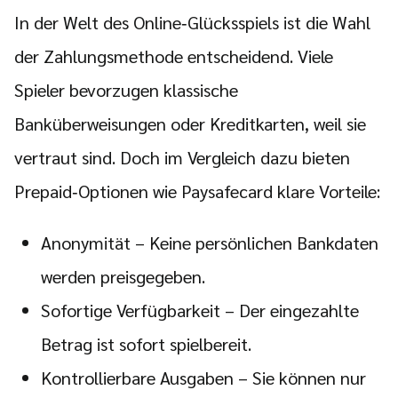
In der Welt des Online‑Glücksspiels ist die Wahl
der Zahlungsmethode entscheidend. Viele
Spieler bevorzugen klassische
Banküberweisungen oder Kreditkarten, weil sie
vertraut sind. Doch im Vergleich dazu bieten
Prepaid‑Optionen wie Paysafecard klare Vorteile:
Anonymität – Keine persönlichen Bankdaten
werden preisgegeben.
Sofortige Verfügbarkeit – Der eingezahlte
Betrag ist sofort spielbereit.
Kontrollierbare Ausgaben – Sie können nur