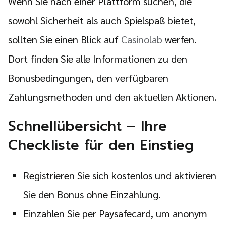
Wenn Sie nach einer Plattform suchen, die
sowohl Sicherheit als auch Spielspaß bietet,
sollten Sie einen Blick auf
Casinolab
werfen.
Dort finden Sie alle Informationen zu den
Bonusbedingungen, den verfügbaren
Zahlungsmethoden und den aktuellen Aktionen.
Schnellübersicht – Ihre
Checkliste für den Einstieg
Registrieren Sie sich kostenlos und aktivieren
Sie den Bonus ohne Einzahlung.
Einzahlen Sie per Paysafecard, um anonym